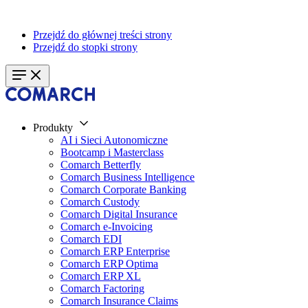
Przejdź do głównej treści strony
Przejdź do stopki strony
Produkty
AI i Sieci Autonomiczne
Bootcamp i Masterclass
Comarch Betterfly
Comarch Business Intelligence
Comarch Corporate Banking
Comarch Custody
Comarch Digital Insurance
Comarch e-Invoicing
Comarch EDI
Comarch ERP Enterprise
Comarch ERP Optima
Comarch ERP XL
Comarch Factoring
Comarch Insurance Claims