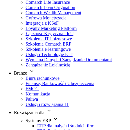
Comarch Life Insurance
Comarch Loan Origination
Comarch Wealth Management
Cyfrowa Monetyzacja
Integracja z KSeF
Loyalty Marketing Platform
Łączność Krytyczna i IoT
Szkolenia IT i biznesowe
Szkolenia Comarch ERP
Szkolenia e-learningowe
Usługi i Technologie ICT
Wymiana Danych i Zarządzanie Dokumentami
Zarządzanie Lojalnością
Branże
Biura rachunkowe
Finanse, Bankowość i Ubezpieczenia
FMCG
Komunikacja
Paliwa
Usługi i rozwiązania IT
Rozwiązania dla
Systemy ERP
ERP dla małych i średnich firm