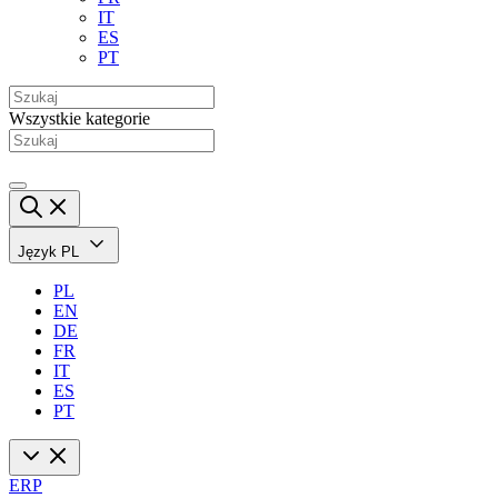
IT
ES
PT
Wszystkie kategorie
Język
PL
PL
EN
DE
FR
IT
ES
PT
ERP