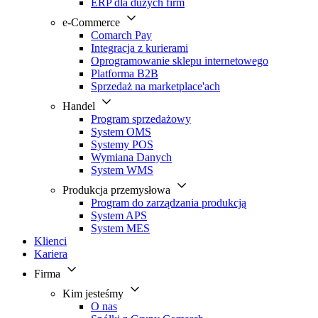
ERP dla dużych firm
e-Commerce
Comarch Pay
Integracja z kurierami
Oprogramowanie sklepu internetowego
Platforma B2B
Sprzedaż na marketplace'ach
Handel
Program sprzedażowy
System OMS
Systemy POS
Wymiana Danych
System WMS
Produkcja przemysłowa
Program do zarządzania produkcją
System APS
System MES
Klienci
Kariera
Firma
Kim jesteśmy
O nas