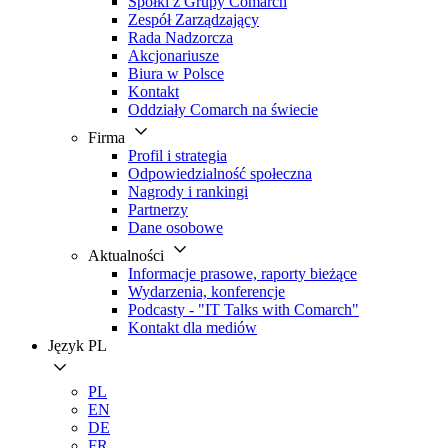
Spółki z Grupy Comarch
Zespół Zarządzający
Rada Nadzorcza
Akcjonariusze
Biura w Polsce
Kontakt
Oddziały Comarch na świecie
Firma
Profil i strategia
Odpowiedzialność społeczna
Nagrody i rankingi
Partnerzy
Dane osobowe
Aktualności
Informacje prasowe, raporty bieżące
Wydarzenia, konferencje
Podcasty - "IT Talks with Comarch"
Kontakt dla mediów
Język
PL
PL
EN
DE
FR