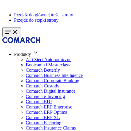
Przejdź do głównej treści strony
Przejdź do stopki strony
Produkty
AI i Sieci Autonomiczne
Bootcamp i Masterclass
Comarch Betterfly
Comarch Business Intelligence
Comarch Corporate Banking
Comarch Custody
Comarch Digital Insurance
Comarch e-Invoicing
Comarch EDI
Comarch ERP Enterprise
Comarch ERP Optima
Comarch ERP XL
Comarch Factoring
Comarch Insurance Claims