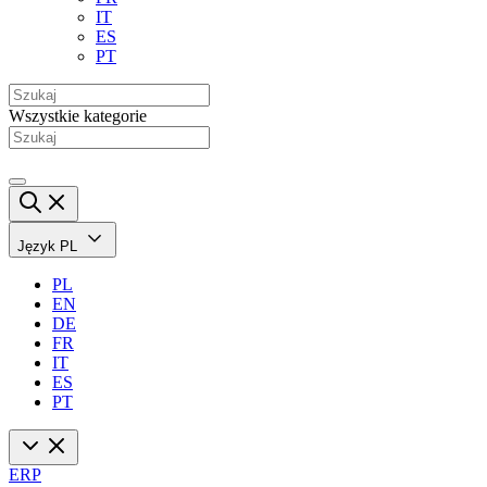
IT
ES
PT
Wszystkie kategorie
Język
PL
PL
EN
DE
FR
IT
ES
PT
ERP