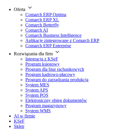
Oferta
Comarch ERP Optima
Comarch ERP XL
Comarch Betterfly
Comarch AI
Comarch Business Intelligence
Aplikacje zintegrowane z Comarch ERP
Comarch ERP Enterprise
Rozwiązania dla firm
Integracja z KSeF
Program księgowy
Program dla biur rachunkowych
Program kadrowo-płacowy
Program do zarządzania produkcją
System MES
System APS
System POS
Elektroniczny obieg dokumentów
Program magazynowy
System WMS
AI w firmie
KSeF
Sklep