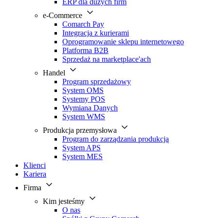
ERP dla dużych firm
e-Commerce
Comarch Pay
Integracja z kurierami
Oprogramowanie sklepu internetowego
Platforma B2B
Sprzedaż na marketplace'ach
Handel
Program sprzedażowy
System OMS
Systemy POS
Wymiana Danych
System WMS
Produkcja przemysłowa
Program do zarządzania produkcją
System APS
System MES
Klienci
Kariera
Firma
Kim jesteśmy
O nas