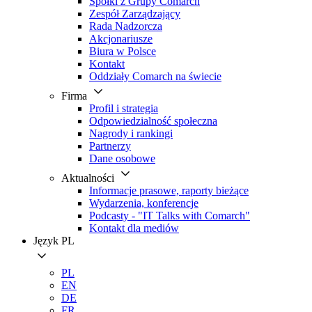
Spółki z Grupy Comarch
Zespół Zarządzający
Rada Nadzorcza
Akcjonariusze
Biura w Polsce
Kontakt
Oddziały Comarch na świecie
Firma
Profil i strategia
Odpowiedzialność społeczna
Nagrody i rankingi
Partnerzy
Dane osobowe
Aktualności
Informacje prasowe, raporty bieżące
Wydarzenia, konferencje
Podcasty - "IT Talks with Comarch"
Kontakt dla mediów
Język
PL
PL
EN
DE
FR