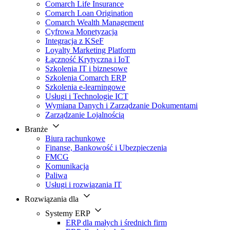
Comarch Life Insurance
Comarch Loan Origination
Comarch Wealth Management
Cyfrowa Monetyzacja
Integracja z KSeF
Loyalty Marketing Platform
Łączność Krytyczna i IoT
Szkolenia IT i biznesowe
Szkolenia Comarch ERP
Szkolenia e-learningowe
Usługi i Technologie ICT
Wymiana Danych i Zarządzanie Dokumentami
Zarządzanie Lojalnością
Branże
Biura rachunkowe
Finanse, Bankowość i Ubezpieczenia
FMCG
Komunikacja
Paliwa
Usługi i rozwiązania IT
Rozwiązania dla
Systemy ERP
ERP dla małych i średnich firm