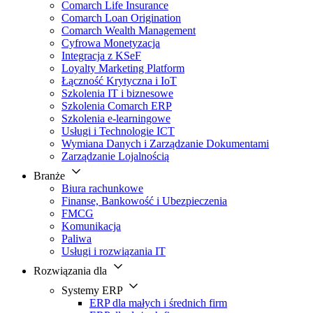
Comarch Life Insurance
Comarch Loan Origination
Comarch Wealth Management
Cyfrowa Monetyzacja
Integracja z KSeF
Loyalty Marketing Platform
Łączność Krytyczna i IoT
Szkolenia IT i biznesowe
Szkolenia Comarch ERP
Szkolenia e-learningowe
Usługi i Technologie ICT
Wymiana Danych i Zarządzanie Dokumentami
Zarządzanie Lojalnością
Branże
Biura rachunkowe
Finanse, Bankowość i Ubezpieczenia
FMCG
Komunikacja
Paliwa
Usługi i rozwiązania IT
Rozwiązania dla
Systemy ERP
ERP dla małych i średnich firm