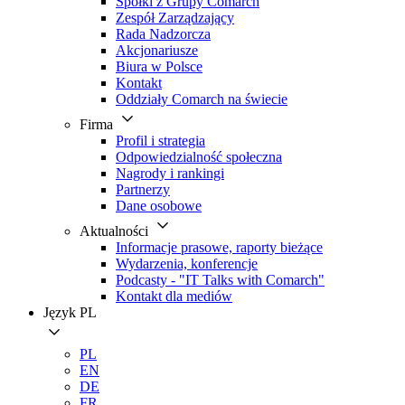
Spółki z Grupy Comarch
Zespół Zarządzający
Rada Nadzorcza
Akcjonariusze
Biura w Polsce
Kontakt
Oddziały Comarch na świecie
Firma
Profil i strategia
Odpowiedzialność społeczna
Nagrody i rankingi
Partnerzy
Dane osobowe
Aktualności
Informacje prasowe, raporty bieżące
Wydarzenia, konferencje
Podcasty - "IT Talks with Comarch"
Kontakt dla mediów
Język
PL
PL
EN
DE
FR