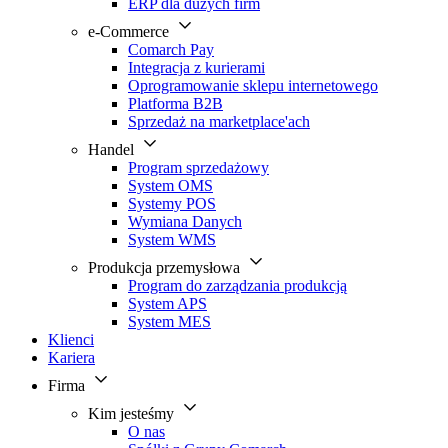
ERP dla dużych firm
e-Commerce
Comarch Pay
Integracja z kurierami
Oprogramowanie sklepu internetowego
Platforma B2B
Sprzedaż na marketplace'ach
Handel
Program sprzedażowy
System OMS
Systemy POS
Wymiana Danych
System WMS
Produkcja przemysłowa
Program do zarządzania produkcją
System APS
System MES
Klienci
Kariera
Firma
Kim jesteśmy
O nas