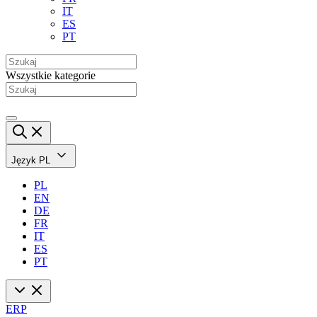
IT
ES
PT
Wszystkie kategorie
Język
PL
PL
EN
DE
FR
IT
ES
PT
ERP