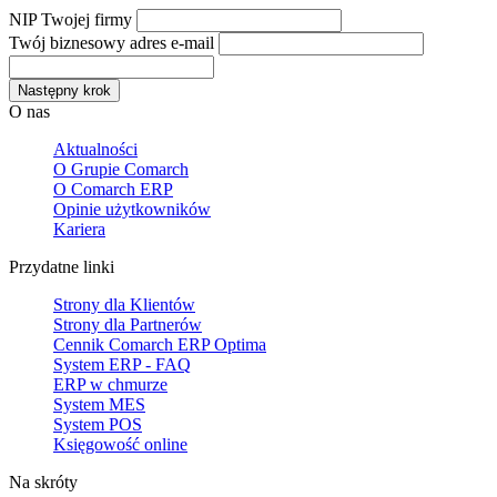
NIP Twojej firmy
Twój biznesowy adres e-mail
Następny krok
O nas
Aktualności
O Grupie Comarch
O Comarch ERP
Opinie użytkowników
Kariera
Przydatne linki
Strony dla Klientów
Strony dla Partnerów
Cennik Comarch ERP Optima
System ERP - FAQ
ERP w chmurze
System MES
System POS
Księgowość online
Na skróty