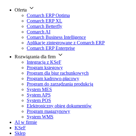
Oferta
Comarch ERP Optima
Comarch ERP XL
Comarch Betterfly
Comarch AI
Comarch Business Intelligence
Aplikacje zintegrowane z Comarch ERP
Comarch ERP Enterprise
Rozwiązania dla firm
Integracja z KSeF
Program księgowy
Program dla biur rachunkowych
Program kadrowo-płacowy
Program do zarządzania produkcją
System MES
System APS
System POS
Elektroniczny obieg dokumentów
Program magazynowy
System WMS
AI w firmie
KSeF
Sklep