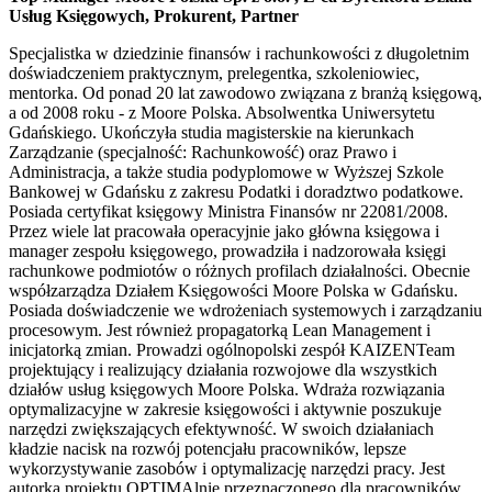
Usług Księgowych, Prokurent, Partner
Specjalistka w dziedzinie finansów i rachunkowości z długoletnim
doświadczeniem praktycznym, prelegentka, szkoleniowiec,
mentorka. Od ponad 20 lat zawodowo związana z branżą księgową,
a od 2008 roku - z Moore Polska. Absolwentka Uniwersytetu
Gdańskiego. Ukończyła studia magisterskie na kierunkach
Zarządzanie (specjalność: Rachunkowość) oraz Prawo i
Administracja, a także studia podyplomowe w Wyższej Szkole
Bankowej w Gdańsku z zakresu Podatki i doradztwo podatkowe.
Posiada certyfikat księgowy Ministra Finansów nr 22081/2008.
Przez wiele lat pracowała operacyjnie jako główna księgowa i
manager zespołu księgowego, prowadziła i nadzorowała księgi
rachunkowe podmiotów o różnych profilach działalności. Obecnie
współzarządza Działem Księgowości Moore Polska w Gdańsku.
Posiada doświadczenie we wdrożeniach systemowych i zarządzaniu
procesowym. Jest również propagatorką Lean Management i
inicjatorką zmian. Prowadzi ogólnopolski zespół KAIZENTeam
projektujący i realizujący działania rozwojowe dla wszystkich
działów usług księgowych Moore Polska. Wdraża rozwiązania
optymalizacyjne w zakresie księgowości i aktywnie poszukuje
narzędzi zwiększających efektywność. W swoich działaniach
kładzie nacisk na rozwój potencjału pracowników, lepsze
wykorzystywanie zasobów i optymalizację narzędzi pracy. Jest
autorką projektu OPTIMAlnie przeznaczonego dla pracowników