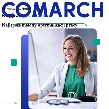
Darmowy webinar
Księgowe
MasterClass
Najlepsze metody optymalizacji pracy