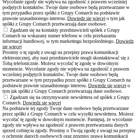
Wycofanie zgody nie wpływa na zgodność z prawem wcześniej
podjętych kontaktów. Twoje dane osobowe będą przetwarzane w
tym przypadku przez spółki z Grupy Comarch na podstawie
prawnie uzasadnionego interesu.
Dowiedz się więcej
o tym jak
spółki z Grupy Comarch przetwarzają dane osobowe.
Zgadzam się na kontakty przedstawicieli spółek z Grupy
Comarch na wskazany numer telefonu w celu przekazania
informacji handlowej, w tym marketingu bezpośredniego.
Dowiedz
się więcej
Prosimy o tę zgodę z uwagi na przepisy prawa komunikacji
elektronicznej, aby nasi przedstawiciele mogli skontaktować się z
Tobą telefonicznie. Możesz wycofać tę zgodę w dowolnym
momencie. Wycofanie zgody nie wpływa na zgodność z prawem
wcześniej podjętych kontaktów. Twoje dane osobowe będą
przetwarzane w tym przypadku przez spółki z Grupy Comarch na
podstawie prawnie uzasadnionego interesu.
Dowiedz się więcej
o
tym jak spółki z Grupy Comarch przetwarzają dane osobowe.
Zgadzam się na otrzymywanie newslettera od spółek z Grupy
Comarch.
Dowiedz się więcej
Na podstawie tej zgody Twoje dane osobowe będą przetwarzane
przez spółki z Grupy Comarch w celu wysyłki newslettera. Możesz
wycofać tę zgodę w dowolnym momencie. Pamiętaj, że wycofanie
zgody nie wpływa na zgodność z prawem przetwarzania danych
sprzed cofnięcia zgody. Prosimy o Twoją zgodę z uwagi na przepisy
o ochronie danych osobowych oraz przepisy prawa komunikacji