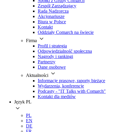
Spółki z Grupy Comarch
Zespół Zarządzający
Rada Nadzorcza
Akcjonariusze
Biura w Polsce
Kontakt
Oddziały Comarch na świecie
Firma
Profil i strategia
Odpowiedzialność społeczna
Nagrody i rankingi
Partnerzy
Dane osobowe
Aktualności
Informacje prasowe, raporty bieżące
Wydarzenia, konferencje
Podcasty - "IT Talks with Comarch"
Kontakt dla mediów
Język
PL
PL
EN
DE
FR