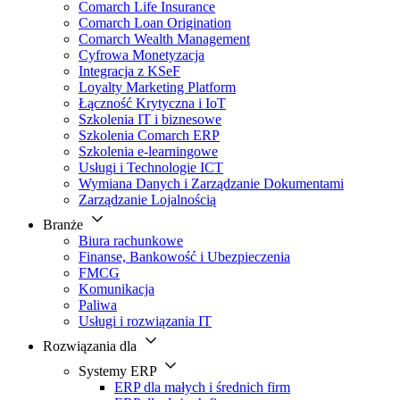
Comarch Life Insurance
Comarch Loan Origination
Comarch Wealth Management
Cyfrowa Monetyzacja
Integracja z KSeF
Loyalty Marketing Platform
Łączność Krytyczna i IoT
Szkolenia IT i biznesowe
Szkolenia Comarch ERP
Szkolenia e-learningowe
Usługi i Technologie ICT
Wymiana Danych i Zarządzanie Dokumentami
Zarządzanie Lojalnością
Branże
Biura rachunkowe
Finanse, Bankowość i Ubezpieczenia
FMCG
Komunikacja
Paliwa
Usługi i rozwiązania IT
Rozwiązania dla
Systemy ERP
ERP dla małych i średnich firm