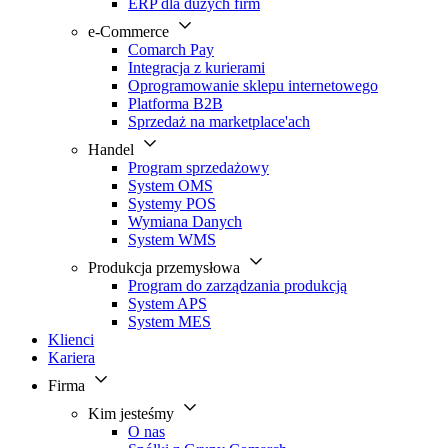
ERP dla dużych firm
e-Commerce
Comarch Pay
Integracja z kurierami
Oprogramowanie sklepu internetowego
Platforma B2B
Sprzedaż na marketplace'ach
Handel
Program sprzedażowy
System OMS
Systemy POS
Wymiana Danych
System WMS
Produkcja przemysłowa
Program do zarządzania produkcją
System APS
System MES
Klienci
Kariera
Firma
Kim jesteśmy
O nas