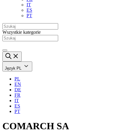
IT
ES
PT
Wszystkie kategorie
Język
PL
PL
EN
DE
FR
IT
ES
PT
COMARCH SA