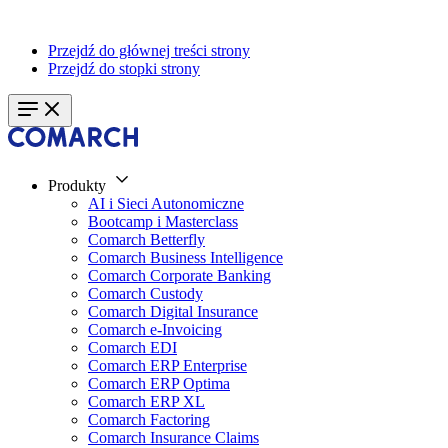
Przejdź do głównej treści strony
Przejdź do stopki strony
Produkty
AI i Sieci Autonomiczne
Bootcamp i Masterclass
Comarch Betterfly
Comarch Business Intelligence
Comarch Corporate Banking
Comarch Custody
Comarch Digital Insurance
Comarch e-Invoicing
Comarch EDI
Comarch ERP Enterprise
Comarch ERP Optima
Comarch ERP XL
Comarch Factoring
Comarch Insurance Claims