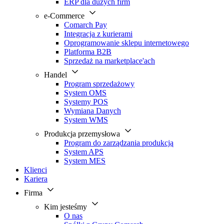
ERP dla dużych firm
e-Commerce
Comarch Pay
Integracja z kurierami
Oprogramowanie sklepu internetowego
Platforma B2B
Sprzedaż na marketplace'ach
Handel
Program sprzedażowy
System OMS
Systemy POS
Wymiana Danych
System WMS
Produkcja przemysłowa
Program do zarządzania produkcją
System APS
System MES
Klienci
Kariera
Firma
Kim jesteśmy
O nas