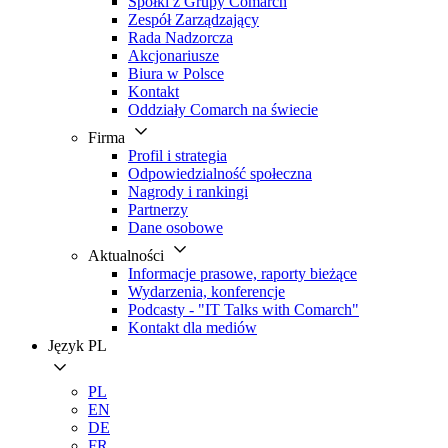
Spółki z Grupy Comarch
Zespół Zarządzający
Rada Nadzorcza
Akcjonariusze
Biura w Polsce
Kontakt
Oddziały Comarch na świecie
Firma
Profil i strategia
Odpowiedzialność społeczna
Nagrody i rankingi
Partnerzy
Dane osobowe
Aktualności
Informacje prasowe, raporty bieżące
Wydarzenia, konferencje
Podcasty - "IT Talks with Comarch"
Kontakt dla mediów
Język
PL
PL
EN
DE
FR