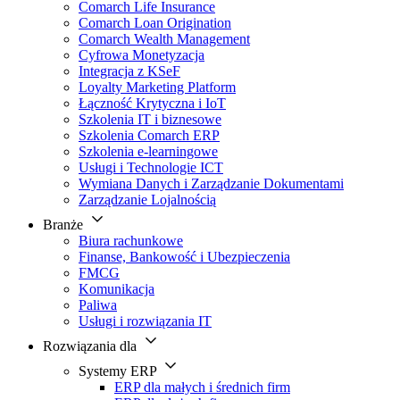
Comarch Life Insurance
Comarch Loan Origination
Comarch Wealth Management
Cyfrowa Monetyzacja
Integracja z KSeF
Loyalty Marketing Platform
Łączność Krytyczna i IoT
Szkolenia IT i biznesowe
Szkolenia Comarch ERP
Szkolenia e-learningowe
Usługi i Technologie ICT
Wymiana Danych i Zarządzanie Dokumentami
Zarządzanie Lojalnością
Branże
Biura rachunkowe
Finanse, Bankowość i Ubezpieczenia
FMCG
Komunikacja
Paliwa
Usługi i rozwiązania IT
Rozwiązania dla
Systemy ERP
ERP dla małych i średnich firm