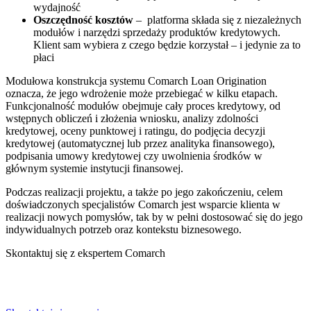
wydajność
Oszczędność kosztów
– platforma składa się z niezależnych
modułów i narzędzi sprzedaży produktów kredytowych.
Klient sam wybiera z czego będzie korzystał – i jedynie za to
płaci
Modułowa konstrukcja systemu Comarch Loan Origination
oznacza, że jego wdrożenie może przebiegać w kilku etapach.
Funkcjonalność modułów obejmuje cały proces kredytowy, od
wstępnych obliczeń i złożenia wniosku, analizy zdolności
kredytowej, oceny punktowej i ratingu, do podjęcia decyzji
kredytowej (automatycznej lub przez analityka finansowego),
podpisania umowy kredytowej czy uwolnienia środków w
głównym systemie instytucji finansowej.
Podczas realizacji projektu, a także po jego zakończeniu, celem
doświadczonych specjalistów Comarch jest wsparcie klienta w
realizacji nowych pomysłów, tak by w pełni dostosować się do jego
indywidualnych potrzeb oraz kontekstu biznesowego.
Skontaktuj się z ekspertem Comarch
Powiedz nam o potrzebach Twojej firmy. Znajdziemy idealne
rozwiązanie.