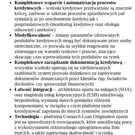
Kompleksowe wsparcie i automatyzacja procesów
kredytowych
– wnioski kredytowe przetwarzane są znacznie
krócej, zarówno w zakresie procesów sprzedażowych (od
symulacji aż po uruchomienie kredytu) jak i
posprzedażowych (monitoring kredytowy oraz obsługa
odnowień i aneksów)
Modyfikowalność
– zmiany parametrów oferowanych
produktów kredytowych mogą być dokonywane przez osoby
nietechniczne, co pozwala na szybkie reagowanie na
zmieniające się warunki rynkowe i prawne, znacząco
skracając czas wprowadzania tych produktów na rynek
Kompleksowe zarządzanie dokumentacją kredytową
–
wszystkie wydruki opierają się na zdefiniowanych
szablonach; system pozwala dodatkowo na zapisywanie
dokumentów dostarczanych przez klientów (np. świadectw
dochodów czy sprawozdań finansowych)
Łatwość integracji
– architektura oparta na usługach (SOA)
oraz magistrala usług korporacyjnych (ESB) umożliwiają
bezpośrednią wymianę danych pomiędzy różnymi
komponentami, w związku z czym platforma może
koordynować zapytania do innych systemów zewnętrznych
Technologia
– platforma Comarch Loan Origination oparta
jest na sprawdzonych rozwiązaniach, które umożliwiają pracę
z wykorzystaniem różnorodnego oprogramowania firm
trzecich, a także zapewniają skalowalność i wysoką