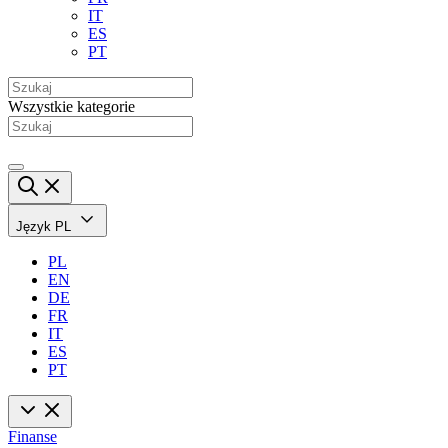
IT
ES
PT
Wszystkie kategorie
Język
PL
PL
EN
DE
FR
IT
ES
PT
Finanse