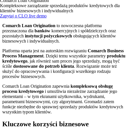
Comarch Loan Origination
Kompleksowe zarządzanie sprzedażą produktów kredytowych dla
klientów biznesowych i indywidualnych
Zapytaj o CLO live demo
Comarch Loan Origination
to nowoczesna platforma
przeznaczona dla
banków
komercyjnych i spółdzielczych oraz
pozostałych
instytucji pożyczkowych
obsługujących klientów
biznesowych i indywidualnych.
Platforma oparta jest na autorskim rozwiązaniu
Comarch Business
Process Management
. Dzięki temu wszystkie parametry
produktu
kredytowego
, jak również sam proces jego sprzedaży, mogą być
ściśle
dostosowane do potrzeb klienta
. Rozwiązanie może też
służyć do opracowywania i konfiguracji wszelkiego rodzaju
procesów biznesowych.
Comarch Loan Origination zapewnia
kompleksową obsługę
procesu kredytowego
i umożliwia niezależne zarządzanie jego
elementami – w tym ekranami użytkownika, wydrukami,
parametrami biznesowymi, czy algorytmami. Gromadzi zatem
funkcje niezbędne do sprawnej sprzedaży produktów kredytowych
wszystkim typom klientów.
Kluczowe korzyści biznesowe