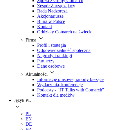
Spółki z Grupy Comarch
Zespół Zarządzający
Rada Nadzorcza
Akcjonariusze
Biura w Polsce
Kontakt
Oddziały Comarch na świecie
Firma
Profil i strategia
Odpowiedzialność społeczna
Nagrody i rankingi
Partnerzy
Dane osobowe
Aktualności
Informacje prasowe, raporty bieżące
Wydarzenia, konferencje
Podcasty - "IT Talks with Comarch"
Kontakt dla mediów
Język
PL
PL
EN
DE
FR