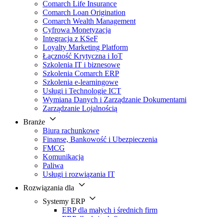
Comarch Life Insurance
Comarch Loan Origination
Comarch Wealth Management
Cyfrowa Monetyzacja
Integracja z KSeF
Loyalty Marketing Platform
Łączność Krytyczna i IoT
Szkolenia IT i biznesowe
Szkolenia Comarch ERP
Szkolenia e-learningowe
Usługi i Technologie ICT
Wymiana Danych i Zarządzanie Dokumentami
Zarządzanie Lojalnością
Branże
Biura rachunkowe
Finanse, Bankowość i Ubezpieczenia
FMCG
Komunikacja
Paliwa
Usługi i rozwiązania IT
Rozwiązania dla
Systemy ERP
ERP dla małych i średnich firm