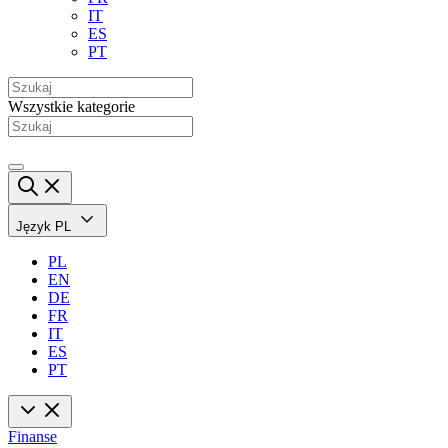
IT
ES
PT
Wszystkie kategorie
Język
PL
PL
EN
DE
FR
IT
ES
PT
Finanse