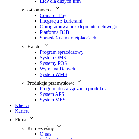
ERP dla dużych firm
e-Commerce
Comarch Pay
Integracja z kurierami
Oprogramowanie sklepu internetowego
Platforma B2B
Sprzedaż na marketplace'ach
Handel
Program sprzedażowy
System OMS
Systemy POS
Wymiana Danych
System WMS
Produkcja przemysłowa
Program do zarządzania produkcją
System APS
System MES
Klienci
Kariera
Firma
Kim jesteśmy
O nas