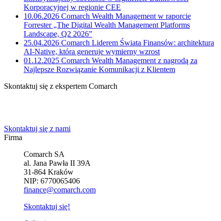
Korporacyjnej w regionie CEE
10.06.2026
Comarch Wealth Management w raporcie
Forrester „The Digital Wealth Management Platforms
Landscape, Q2 2026”
25.04.2026
Comarch Liderem Świata Finansów: architektura
AI-Native, która generuje wymierny wzrost
01.12.2025
Comarch Wealth Management z nagrodą za
Najlepsze Rozwiązanie Komunikacji z Klientem
Skontaktuj się z ekspertem Comarch
Powiedz nam o potrzebach Twojej firmy. Znajdziemy idealne
rozwiązanie.
Skontaktuj się z nami
Firma
Comarch SA
al. Jana Pawła II 39A
31-864 Kraków
NIP: 6770065406
finance@comarch.com
Skontaktuj się!