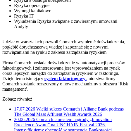
Ryzyka a obsługa ubezpieczeń
Ryzyka operacyjne
Wymogi kapitałowe
Ryzyka IT
Wyłudzenia Ryzyka związane z zawieranymi umowami
Audyty
Udział w warsztatach pozwoli Comarch wymienić doświadczenia,
pogłębić dotychczasową wiedzę i zapoznać się z nowymi
rozwiązaniami na rynku z zakresu zarządzania ryzykiem.
Firma Comarch posiada doświadczenie w automatyzacji procesów
faktoringowych i zainteresowana jest wprowadzaniem na rynek
coraz lepszych narzędzi do zarządzania ryzykiem w faktoringu.
Dzięki temu istniejący
system faktoringowy
autorstwa firmy
Comarch zostanie rozszerzony o nowe mechanizmy z obszaru ‘Risk
management’.
Zobacz również
17.07.2026
Wielki sukces Comarch i Allianc Bank podczas
The Global Mass Affluent Wealth Awards 2026
20.06.2026
Comarch laureatem nagrody „Innovation
Excellence Award” na UNCHAIN Festival 2026.
Intensyfikujemy obecność w segmencie Bankowości