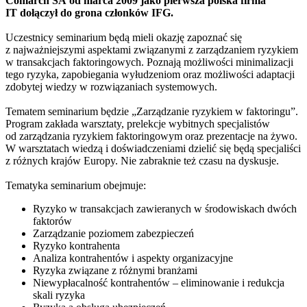
Comarch SA od marca 2009 jako pierwsza polska firma
IT dołączył do grona członków IFG.
Uczestnicy seminarium będą mieli okazję zapoznać się
z najważniejszymi aspektami związanymi z zarządzaniem ryzykiem
w transakcjach faktoringowych. Poznają możliwości minimalizacji
tego ryzyka, zapobiegania wyłudzeniom oraz możliwości adaptacji
zdobytej wiedzy w rozwiązaniach systemowych.
Tematem seminarium będzie „Zarządzanie ryzykiem w faktoringu”.
Program zakłada warsztaty, prelekcje wybitnych specjalistów
od zarządzania ryzykiem faktoringowym oraz prezentacje na żywo.
W warsztatach wiedzą i doświadczeniami dzielić się będą specjaliści
z różnych krajów Europy. Nie zabraknie też czasu na dyskusje.
Tematyka seminarium obejmuje:
Ryzyko w transakcjach zawieranych w środowiskach dwóch
faktorów
Zarządzanie poziomem zabezpieczeń
Ryzyko kontrahenta
Analiza kontrahentów i aspekty organizacyjne
Ryzyka związane z różnymi branżami
Niewypłacalność kontrahentów – eliminowanie i redukcja
skali ryzyka