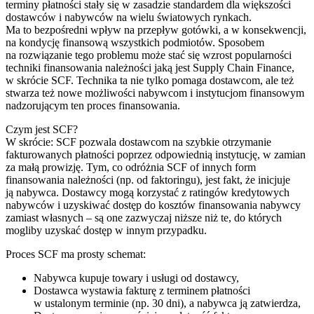
terminy płatności stały się w zasadzie standardem dla większości
dostawców i nabywców na wielu światowych rynkach.
Ma to bezpośredni wpływ na przepływ gotówki, a w konsekwencji,
na kondycję finansową wszystkich podmiotów. Sposobem
na rozwiązanie tego problemu może stać się wzrost popularności
techniki finansowania należności jaką jest Supply Chain Finance,
w skrócie SCF. Technika ta nie tylko pomaga dostawcom, ale też
stwarza też nowe możliwości nabywcom i instytucjom finansowym
nadzorującym ten proces finansowania.
Czym jest SCF?
W skrócie: SCF pozwala dostawcom na szybkie otrzymanie
fakturowanych płatności poprzez odpowiednią instytucję, w zamian
za małą prowizję. Tym, co odróżnia SCF of innych form
finansowania należności (np. od faktoringu), jest fakt, że inicjuje
ją nabywca. Dostawcy mogą korzystać z ratingów kredytowych
nabywców i uzyskiwać dostęp do kosztów finansowania nabywcy
zamiast własnych – są one zazwyczaj niższe niż te, do których
mogliby uzyskać dostęp w innym przypadku.
Proces SCF ma prosty schemat:
Nabywca kupuje towary i usługi od dostawcy,
Dostawca wystawia fakturę z terminem płatności
w ustalonym terminie (np. 30 dni), a nabywca ją zatwierdza,