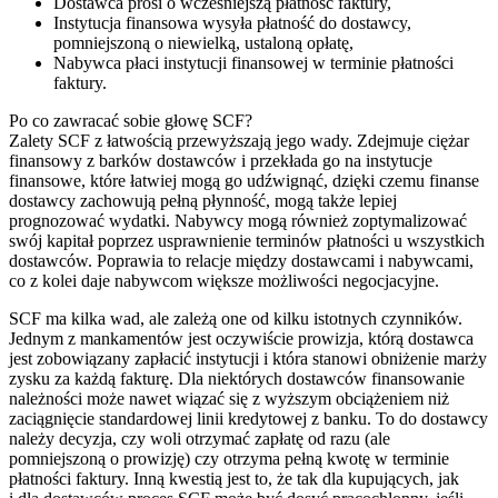
Dostawca prosi o wcześniejszą płatność faktury,
Instytucja finansowa wysyła płatność do dostawcy,
pomniejszoną o niewielką, ustaloną opłatę,
Nabywca płaci instytucji finansowej w terminie płatności
faktury.
Po co zawracać sobie głowę SCF?
Zalety SCF z łatwością przewyższają jego wady. Zdejmuje ciężar
finansowy z barków dostawców i przekłada go na instytucje
finansowe, które łatwiej mogą go udźwignąć, dzięki czemu finanse
dostawcy zachowują pełną płynność, mogą także lepiej
prognozować wydatki. Nabywcy mogą również zoptymalizować
swój kapitał poprzez usprawnienie terminów płatności u wszystkich
dostawców. Poprawia to relacje między dostawcami i nabywcami,
co z kolei daje nabywcom większe możliwości negocjacyjne.
SCF ma kilka wad, ale zależą one od kilku istotnych czynników.
Jednym z mankamentów jest oczywiście prowizja, którą dostawca
jest zobowiązany zapłacić instytucji i która stanowi obniżenie marży
zysku za każdą fakturę. Dla niektórych dostawców finansowanie
należności może nawet wiązać się z wyższym obciążeniem niż
zaciągnięcie standardowej linii kredytowej z banku. To do dostawcy
należy decyzja, czy woli otrzymać zapłatę od razu (ale
pomniejszoną o prowizję) czy otrzyma pełną kwotę w terminie
płatności faktury. Inną kwestią jest to, że tak dla kupujących, jak