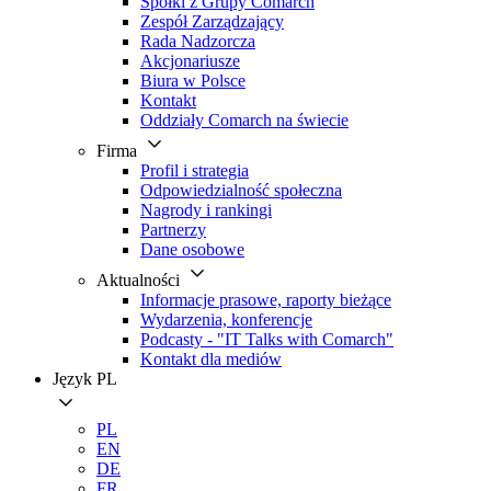
Spółki z Grupy Comarch
Zespół Zarządzający
Rada Nadzorcza
Akcjonariusze
Biura w Polsce
Kontakt
Oddziały Comarch na świecie
Firma
Profil i strategia
Odpowiedzialność społeczna
Nagrody i rankingi
Partnerzy
Dane osobowe
Aktualności
Informacje prasowe, raporty bieżące
Wydarzenia, konferencje
Podcasty - "IT Talks with Comarch"
Kontakt dla mediów
Język
PL
PL
EN
DE
FR