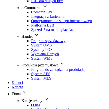
ERP dla dużych firm
e-Commerce
Comarch Pay
Integracja z kurierami
Oprogramowanie sklepu internetowego
Platforma B2B
Sprzedaż na marketplace'ach
Handel
Program sprzedażowy
System OMS
Systemy POS
Wymiana Danych
System WMS
Produkcja przemysłowa
Program do zarządzania produkcją
System APS
System MES
Klienci
Kariera
Firma
Kim jesteśmy
O nas