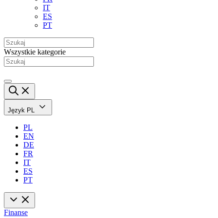
IT
ES
PT
Wszystkie kategorie
Język
PL
PL
EN
DE
FR
IT
ES
PT
Finanse