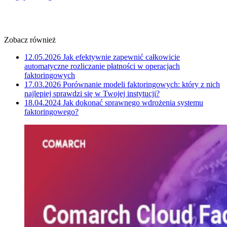
Zobacz również
12.05.2026
Jak efektywnie zapewnić całkowicie
automatyczne rozliczanie płatności w operacjach
faktoringowych
17.03.2026
Porównanie modeli faktoringowych: który z nich
najlepiej sprawdzi się w Twojej instytucji?
18.04.2024
Jak dokonać sprawnego wdrożenia systemu
faktoringowego?