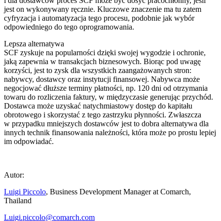
i dla dostawców proces SCF może być dosyć pracochłonny, jeśli
jest on wykonywany ręcznie. Kluczowe znaczenie ma tu zatem
cyfryzacja i automatyzacja tego procesu, podobnie jak wybór
odpowiedniego do tego oprogramowania.
Lepsza alternatywa
SCF zyskuje na popularności dzięki swojej wygodzie i ochronie,
jaką zapewnia w transakcjach biznesowych. Biorąc pod uwagę
korzyści, jest to zysk dla wszystkich zaangażowanych stron:
nabywcy, dostawcy oraz instytucji finansowej. Nabywca może
negocjować dłuższe terminy płatności, np. 120 dni od otrzymania
towaru do rozliczenia faktury, w międzyczasie generując przychód.
Dostawca może uzyskać natychmiastowy dostęp do kapitału
obrotowego i skorzystać z tego zastrzyku płynności. Zwłaszcza
w przypadku mniejszych dostawców jest to dobra alternatywa dla
innych technik finansowania należności, która może po prostu lepiej
im odpowiadać.
Autor:
Luigi Piccolo
, Business Development Manager at Comarch,
Thailand
Luigi.piccolo@comarch.com