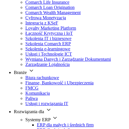
Comarch Life Insurance
Comarch Loan Origination
Comarch Wealth Management
Cyfrowa Monetyzacja
Integracja z KSeF
Loyalty Marketing Platform
Łączność Krytyczna i IoT
Szkolenia IT i biznesowe
Szkolenia Comarch ERP
Szkolenia e-learningowe
Usługi i Technologie ICT
Wymiana Danych i Zarządzanie Dokumentami
Zarządzanie Lojalnością
Branże
Biura rachunkowe
Finanse, Bankowość i Ubezpieczenia
FMCG
Komunikacja
Paliwa
Usługi i rozwiązania IT
Rozwiązania dla
Systemy ERP
ERP dla małych i średnich firm