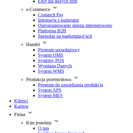
ERP dla dużych firm
e-Commerce
Comarch Pay
Integracja z kurierami
Oprogramowanie sklepu internetowego
Platforma B2B
Sprzedaż na marketplace'ach
Handel
Program sprzedażowy
System OMS
Systemy POS
Wymiana Danych
System WMS
Produkcja przemysłowa
Program do zarządzania produkcją
System APS
System MES
Klienci
Kariera
Firma
Kim jesteśmy
O nas