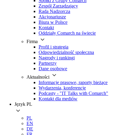
Spółki z Grupy Comarch
Zespół Zarządzający
Rada Nadzorcza
Akcjonariusze
Biura w Polsce
Kontakt
Oddziały Comarch na świecie
Firma
Profil i strategia
Odpowiedzialność społeczna
Nagrody i rankingi
Partnerzy
Dane osobowe
Aktualności
Informacje prasowe, raporty bieżące
Wydarzenia, konferencje
Podcasty - "IT Talks with Comarch"
Kontakt dla mediów
Język
PL
PL
EN
DE
FR