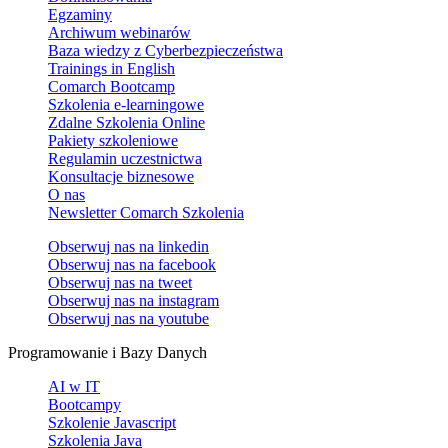
Egzaminy
Archiwum webinarów
Baza wiedzy z Cyberbezpieczeństwa
Trainings in English
Comarch Bootcamp
Szkolenia e-learningowe
Zdalne Szkolenia Online
Pakiety szkoleniowe
Regulamin uczestnictwa
Konsultacje biznesowe
O nas
Newsletter Comarch Szkolenia
Obserwuj nas na
linkedin
Obserwuj nas na
facebook
Obserwuj nas na
tweet
Obserwuj nas na
instagram
Obserwuj nas na
youtube
Programowanie i Bazy Danych
AI w IT
Bootcampy
Szkolenie Javascript
Szkolenia Java