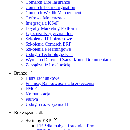
Comarch Life Insurance
Comarch Loan Origination
Comarch Wealth Management
Cyfrowa Monetyzacja
Integracja z KSeF
Loyalty Marketing Platform
Łączność Krytyczna i IoT
Szkolenia IT i biznesowe
Szkolenia Comarch ERP
Szkolenia e-learningowe
Usługi i Technologie ICT
Wymiana Danych i Zarządzanie Dokumentami
Zarządzanie Lojalnością
Branże
Biura rachunkowe
Finanse, Bankowość i Ubezpieczenia
FMCG
Komunikacja
Paliwa
Usługi i rozwiązania IT
Rozwiązania dla
Systemy ERP
ERP dla małych i średnich firm