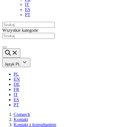
IT
ES
PT
Wszystkie kategorie
Język
PL
PL
EN
DE
FR
IT
ES
PT
Comarch
Kontakt
Kontakt z konsultantem