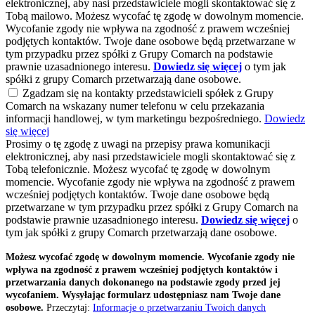
elektronicznej, aby nasi przedstawiciele mogli skontaktować się z
Tobą mailowo. Możesz wycofać tę zgodę w dowolnym momencie.
Wycofanie zgody nie wpływa na zgodność z prawem wcześniej
podjętych kontaktów. Twoje dane osobowe będą przetwarzane w
tym przypadku przez spółki z Grupy Comarch na podstawie
prawnie uzasadnionego interesu.
Dowiedz się więcej
o tym jak
spółki z grupy Comarch przetwarzają dane osobowe.
Zgadzam się na kontakty przedstawicieli spółek z Grupy
Comarch na wskazany numer telefonu w celu przekazania
informacji handlowej, w tym marketingu bezpośredniego.
Dowiedz
się więcej
Prosimy o tę zgodę z uwagi na przepisy prawa komunikacji
elektronicznej, aby nasi przedstawiciele mogli skontaktować się z
Tobą telefonicznie. Możesz wycofać tę zgodę w dowolnym
momencie. Wycofanie zgody nie wpływa na zgodność z prawem
wcześniej podjętych kontaktów. Twoje dane osobowe będą
przetwarzane w tym przypadku przez spółki z Grupy Comarch na
podstawie prawnie uzasadnionego interesu.
Dowiedz się więcej
o
tym jak spółki z grupy Comarch przetwarzają dane osobowe.
Możesz wycofać zgodę w dowolnym momencie. Wycofanie zgody nie
wpływa na zgodność z prawem wcześniej podjętych kontaktów i
przetwarzania danych dokonanego na podstawie zgody przed jej
wycofaniem. Wysyłając formularz udostępniasz nam Twoje dane
osobowe.
Przeczytaj:
Informacje o przetwarzaniu Twoich danych