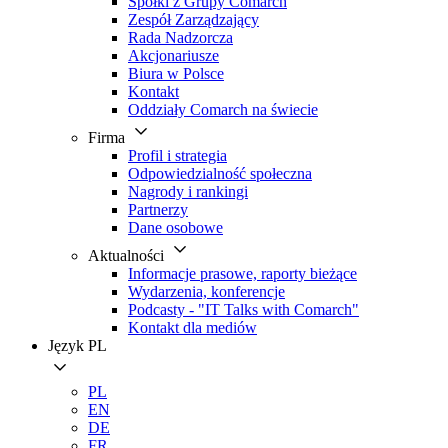
Spółki z Grupy Comarch
Zespół Zarządzający
Rada Nadzorcza
Akcjonariusze
Biura w Polsce
Kontakt
Oddziały Comarch na świecie
Firma
Profil i strategia
Odpowiedzialność społeczna
Nagrody i rankingi
Partnerzy
Dane osobowe
Aktualności
Informacje prasowe, raporty bieżące
Wydarzenia, konferencje
Podcasty - "IT Talks with Comarch"
Kontakt dla mediów
Język
PL
PL
EN
DE
FR