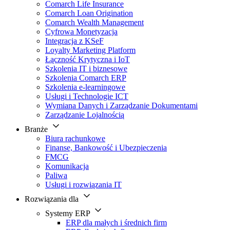
Comarch Life Insurance
Comarch Loan Origination
Comarch Wealth Management
Cyfrowa Monetyzacja
Integracja z KSeF
Loyalty Marketing Platform
Łączność Krytyczna i IoT
Szkolenia IT i biznesowe
Szkolenia Comarch ERP
Szkolenia e-learningowe
Usługi i Technologie ICT
Wymiana Danych i Zarządzanie Dokumentami
Zarządzanie Lojalnością
Branże
Biura rachunkowe
Finanse, Bankowość i Ubezpieczenia
FMCG
Komunikacja
Paliwa
Usługi i rozwiązania IT
Rozwiązania dla
Systemy ERP
ERP dla małych i średnich firm