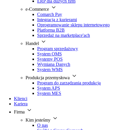
ERP dla dużych firm
e-Commerce
Comarch Pay
Integracja z kurierami
Oprogramowanie sklepu internetowego
Platforma B2B
Sprzedaż na marketplace'ach
Handel
Program sprzedażowy
System OMS
Systemy POS
Wymiana Danych
System WMS
Produkcja przemysłowa
Program do zarządzania produkcją
System APS
System MES
Klienci
Kariera
Firma
Kim jesteśmy
O nas