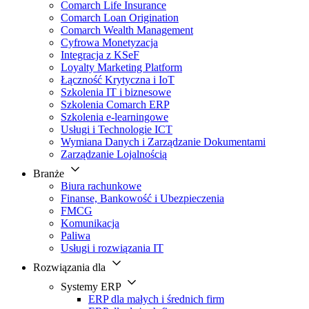
Comarch Life Insurance
Comarch Loan Origination
Comarch Wealth Management
Cyfrowa Monetyzacja
Integracja z KSeF
Loyalty Marketing Platform
Łączność Krytyczna i IoT
Szkolenia IT i biznesowe
Szkolenia Comarch ERP
Szkolenia e-learningowe
Usługi i Technologie ICT
Wymiana Danych i Zarządzanie Dokumentami
Zarządzanie Lojalnością
Branże
Biura rachunkowe
Finanse, Bankowość i Ubezpieczenia
FMCG
Komunikacja
Paliwa
Usługi i rozwiązania IT
Rozwiązania dla
Systemy ERP
ERP dla małych i średnich firm