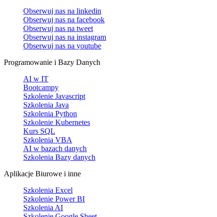
Obserwuj nas na
linkedin
Obserwuj nas na
facebook
Obserwuj nas na
tweet
Obserwuj nas na
instagram
Obserwuj nas na
youtube
Programowanie i Bazy Danych
AI w IT
Bootcampy
Szkolenie Javascript
Szkolenia Java
Szkolenia Python
Szkolenie Kubernetes
Kurs SQL
Szkolenia VBA
AI w bazach danych
Szkolenia Bazy danych
Aplikacje Biurowe i inne
Szkolenia Excel
Szkolenie Power BI
Szkolenia AI
Szkolenie Google Sheet