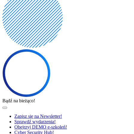
Bądź na bieżąco!
Zapisz się na Newsletter!
Sprawdź wydarzenia!
Obejrzyj DEMO e-szkoleń!
Cyber Security Hub!