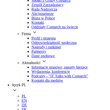
Spółki z Grupy Comarch
Zespół Zarządzający
Rada Nadzorcza
Akcjonariusze
Biura w Polsce
Kontakt
Oddziały Comarch na świecie
Firma
Profil i strategia
Odpowiedzialność społeczna
Nagrody i rankingi
Partnerzy
Dane osobowe
Aktualności
Informacje prasowe, raporty bieżące
Wydarzenia, konferencje
Podcasty - "IT Talks with Comarch"
Kontakt dla mediów
Język
PL
PL
EN
DE
FR