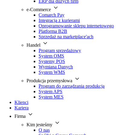
ERP dla dużych firm
e-Commerce
Comarch Pay
Integracja z kurierami
Oprogramowanie sklepu internetowego
Platforma B2B
Sprzedaż na marketplace'ach
Handel
Program sprzedażowy
System OMS
Systemy POS
Wymiana Danych
System WMS
Produkcja przemysłowa
Program do zarządzania produkcją
System APS
System MES
Klienci
Kariera
Firma
Kim jesteśmy
O nas