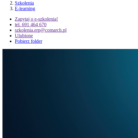
Szkolenia
E-learning
Zapytaj o e-szkolenia!
tel. 691 464 670
szkolenia.erp@comarch.pl
Ulubione
Pobierz folder