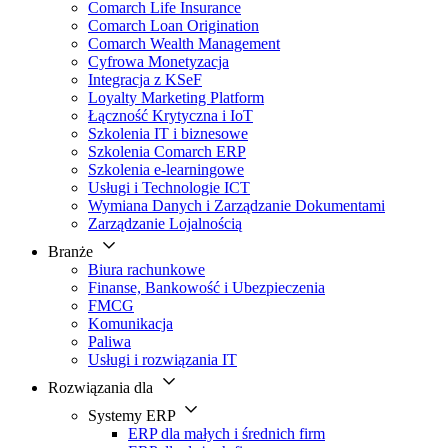
Comarch Life Insurance
Comarch Loan Origination
Comarch Wealth Management
Cyfrowa Monetyzacja
Integracja z KSeF
Loyalty Marketing Platform
Łączność Krytyczna i IoT
Szkolenia IT i biznesowe
Szkolenia Comarch ERP
Szkolenia e-learningowe
Usługi i Technologie ICT
Wymiana Danych i Zarządzanie Dokumentami
Zarządzanie Lojalnością
Branże
Biura rachunkowe
Finanse, Bankowość i Ubezpieczenia
FMCG
Komunikacja
Paliwa
Usługi i rozwiązania IT
Rozwiązania dla
Systemy ERP
ERP dla małych i średnich firm