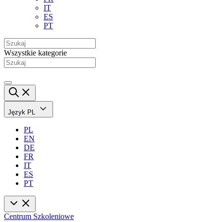
IT
ES
PT
Wszystkie kategorie
Język
PL
PL
EN
DE
FR
IT
ES
PT
Centrum Szkoleniowe