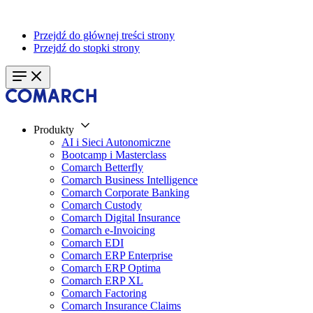
Przejdź do głównej treści strony
Przejdź do stopki strony
Produkty
AI i Sieci Autonomiczne
Bootcamp i Masterclass
Comarch Betterfly
Comarch Business Intelligence
Comarch Corporate Banking
Comarch Custody
Comarch Digital Insurance
Comarch e-Invoicing
Comarch EDI
Comarch ERP Enterprise
Comarch ERP Optima
Comarch ERP XL
Comarch Factoring
Comarch Insurance Claims