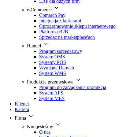
ERP dla dużych firm
e-Commerce
Comarch Pay
Integracja z kurierami
Oprogramowanie sklepu internetowego
Platforma B2B
Sprzedaż na marketplace'ach
Handel
Program sprzedażowy
System OMS
Systemy POS
Wymiana Danych
System WMS
Produkcja przemysłowa
Program do zarządzania produkcją
System APS
System MES
Klienci
Kariera
Firma
Kim jesteśmy
O nas