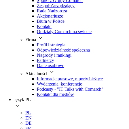
Spółki z Grupy Comarch
Zespół Zarządzający
Rada Nadzorcza
Akcjonariusze
Biura w Polsce
Kontakt
Oddziały Comarch na świecie
Firma
Profil i strategia
Odpowiedzialność społeczna
Nagrody i rankingi
Partnerzy
Dane osobowe
Aktualności
Informacje prasowe, raporty bieżące
Wydarzenia, konferencje
Podcasty - "IT Talks with Comarch"
Kontakt dla mediów
Język
PL
PL
EN
DE
FR