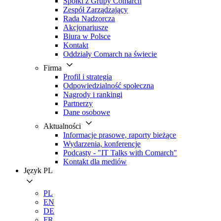
Spółki z Grupy Comarch
Zespół Zarządzający
Rada Nadzorcza
Akcjonariusze
Biura w Polsce
Kontakt
Oddziały Comarch na świecie
Firma
Profil i strategia
Odpowiedzialność społeczna
Nagrody i rankingi
Partnerzy
Dane osobowe
Aktualności
Informacje prasowe, raporty bieżące
Wydarzenia, konferencje
Podcasty - "IT Talks with Comarch"
Kontakt dla mediów
Język
PL
PL
EN
DE
FR