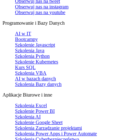
Obserwuj nas na
tweet
Obserwuj nas na
instagram
Obserwuj nas na
youtube
Programowanie i Bazy Danych
AI w IT
Bootcampy
Szkolenie Javascript
Szkolenia Java
Szkolenia Python
Szkolenie Kubernetes
Kurs SQL
Szkolenia VBA
AI w bazach danych
Szkolenia Bazy danych
Aplikacje Biurowe i inne
Szkolenia Excel
Szkolenie Power BI
Szkolenia AI
Szkolenie Google Sheet
Szkolenia Zarządzanie projektami
Szkolenia Power Apps i Power Automate
Szkolenia Cyberbezpieczeństwo