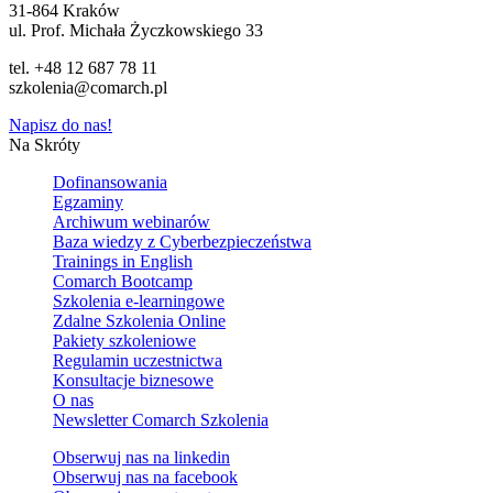
31-864 Kraków
ul. Prof. Michała Życzkowskiego 33
tel. +48 12 687 78 11
szkolenia@comarch.pl
Napisz do nas!
Na Skróty
Dofinansowania
Egzaminy
Archiwum webinarów
Baza wiedzy z Cyberbezpieczeństwa
Trainings in English
Comarch Bootcamp
Szkolenia e-learningowe
Zdalne Szkolenia Online
Pakiety szkoleniowe
Regulamin uczestnictwa
Konsultacje biznesowe
O nas
Newsletter Comarch Szkolenia
Obserwuj nas na
linkedin
Obserwuj nas na
facebook