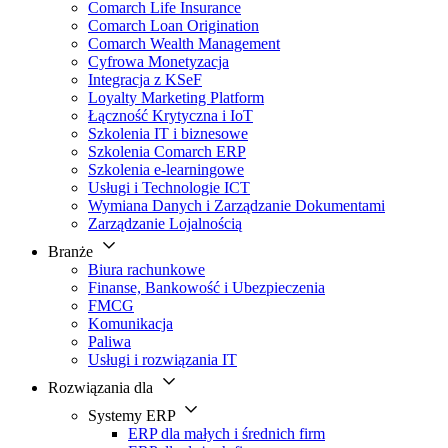
Comarch Life Insurance
Comarch Loan Origination
Comarch Wealth Management
Cyfrowa Monetyzacja
Integracja z KSeF
Loyalty Marketing Platform
Łączność Krytyczna i IoT
Szkolenia IT i biznesowe
Szkolenia Comarch ERP
Szkolenia e-learningowe
Usługi i Technologie ICT
Wymiana Danych i Zarządzanie Dokumentami
Zarządzanie Lojalnością
Branże
Biura rachunkowe
Finanse, Bankowość i Ubezpieczenia
FMCG
Komunikacja
Paliwa
Usługi i rozwiązania IT
Rozwiązania dla
Systemy ERP
ERP dla małych i średnich firm