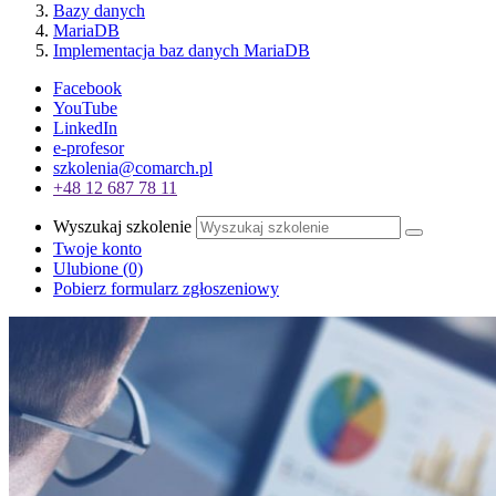
Bazy danych
MariaDB
Implementacja baz danych MariaDB
Facebook
YouTube
LinkedIn
e-profesor
szkolenia@comarch.pl
+48 12 687 78 11
Wyszukaj szkolenie
Twoje konto
Ulubione
(0)
Pobierz formularz zgłoszeniowy