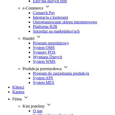
ERP dla dużych firm
e-Commerce
Comarch Pay
Integracja z kurierami
Oprogramowanie sklepu internetowego
Platforma B2B
Sprzedaż na marketplace'ach
Handel
Program sprzedażowy
System OMS
Systemy POS
Wymiana Danych
System WMS
Produkcja przemysłowa
Program do zarządzania produkcją
System APS
System MES
Klienci
Kariera
Firma
Kim jesteśmy
O nas