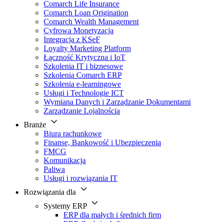
Comarch Life Insurance
Comarch Loan Origination
Comarch Wealth Management
Cyfrowa Monetyzacja
Integracja z KSeF
Loyalty Marketing Platform
Łączność Krytyczna i IoT
Szkolenia IT i biznesowe
Szkolenia Comarch ERP
Szkolenia e-learningowe
Usługi i Technologie ICT
Wymiana Danych i Zarządzanie Dokumentami
Zarządzanie Lojalnością
Branże
Biura rachunkowe
Finanse, Bankowość i Ubezpieczenia
FMCG
Komunikacja
Paliwa
Usługi i rozwiązania IT
Rozwiązania dla
Systemy ERP
ERP dla małych i średnich firm