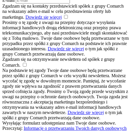
E-mail
Zgadzam się na kontakty przedstawicieli spółek z grupy Comarch
na wskazany adres e-mail w celu przedstawienia oferty lub
marketingu.
Dowiedz się więcej
Prosimy o tę zgodę z uwagi na przepisy dotyczące wysyłania
informacji handlowych drogą elektroniczną oraz przepisy prawa
telekomunikacyjnego, aby nasi przedstawiciele mogli skontaktować
się z Tobą mailowo. Twoje dane osobowe będą przetwarzane w tym
przypadku przez spółki z grupy Comarch na podstawie ich prawnie
uzasadnionego interesu.
Dowiedz się więcej
o tym jak spółki z
grupy Comarch przetwarzają dane osobowe.
Zgadzam się na otrzymywanie newslettera od spółek z grupy
Comarch.
Na podstawie tej zgody Twoje dane osobowe będą przetwarzane
przez spółki z grupy Comarch w celu wysyłki newslettera. Możesz
wycofać tę zgodę w dowolnym momencie. Pamiętaj, że wycofanie
zgody nie wpływa na zgodność z prawem przetwarzania danych
sprzed cofnięcia zgody. Prosimy o Twoją zgodę przede wszystkim z
uwagi na przepisy o ochronie danych osobowych. Twoja zgoda jest
równoznaczna z akceptacją marketingu bezpośredniego i
otrzymywania na wskazany adres e-mail informacji handlowych
zawartych w naszym newsletterze.
Dowiedz się więcej
o tym jak
spółki z grupy Comarch przetwarzają dane osobowe.
Wysyłając formularz udostępniasz nam Twoje dane osobowe.
Przeczytaj:
Informacje o przetwarzaniu Twoich danych osobowych