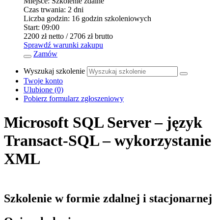
Miejsce:
Szkolenie zdalne
Czas trwania:
2 dni
Liczba godzin:
16 godzin szkoleniowych
Start:
09:00
2200 zł
netto
/ 2706 zł
brutto
Sprawdź warunki zakupu
Zamów
Wyszukaj szkolenie
Twoje konto
Ulubione
(0)
Pobierz formularz zgłoszeniowy
Microsoft SQL Server – język
Transact-SQL – wykorzystanie
XML
Szkolenie w formie zdalnej i stacjonarnej