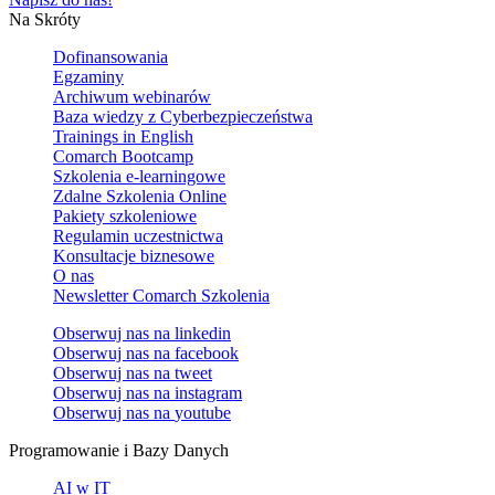
Na Skróty
Dofinansowania
Egzaminy
Archiwum webinarów
Baza wiedzy z Cyberbezpieczeństwa
Trainings in English
Comarch Bootcamp
Szkolenia e-learningowe
Zdalne Szkolenia Online
Pakiety szkoleniowe
Regulamin uczestnictwa
Konsultacje biznesowe
O nas
Newsletter Comarch Szkolenia
Obserwuj nas na
linkedin
Obserwuj nas na
facebook
Obserwuj nas na
tweet
Obserwuj nas na
instagram
Obserwuj nas na
youtube
Programowanie i Bazy Danych
AI w IT