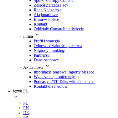
Spółki z Grupy Comarch
Zespół Zarządzający
Rada Nadzorcza
Akcjonariusze
Biura w Polsce
Kontakt
Oddziały Comarch na świecie
Firma
Profil i strategia
Odpowiedzialność społeczna
Nagrody i rankingi
Partnerzy
Dane osobowe
Aktualności
Informacje prasowe, raporty bieżące
Wydarzenia, konferencje
Podcasty - "IT Talks with Comarch"
Kontakt dla mediów
Język
PL
PL
EN
DE
FR