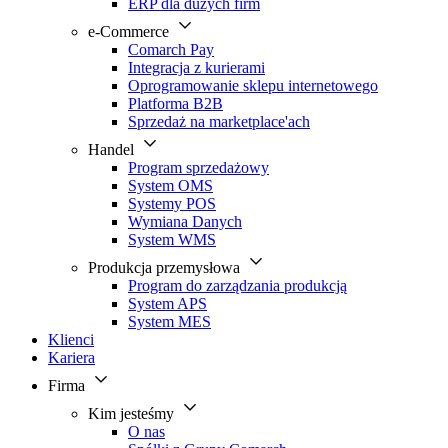
ERP dla dużych firm
e-Commerce
Comarch Pay
Integracja z kurierami
Oprogramowanie sklepu internetowego
Platforma B2B
Sprzedaż na marketplace'ach
Handel
Program sprzedażowy
System OMS
Systemy POS
Wymiana Danych
System WMS
Produkcja przemysłowa
Program do zarządzania produkcją
System APS
System MES
Klienci
Kariera
Firma
Kim jesteśmy
O nas