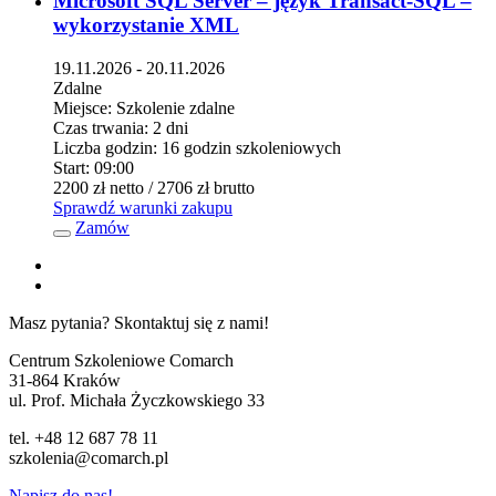
Microsoft SQL Server – język Transact-SQL –
wykorzystanie XML
19.11.2026 - 20.11.2026
Zdalne
Miejsce:
Szkolenie zdalne
Czas trwania:
2 dni
Liczba godzin:
16 godzin szkoleniowych
Start:
09:00
2200 zł
netto
/ 2706 zł
brutto
Sprawdź warunki zakupu
Zamów
Masz pytania? Skontaktuj się z nami!
Centrum Szkoleniowe Comarch
31-864 Kraków
ul. Prof. Michała Życzkowskiego 33
tel. +48 12 687 78 11
szkolenia@comarch.pl
Napisz do nas!