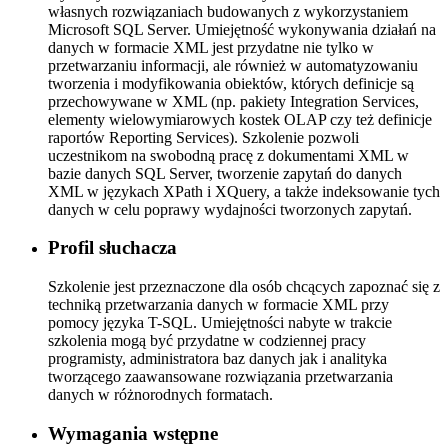
własnych rozwiązaniach budowanych z wykorzystaniem
Microsoft SQL Server. Umiejętność wykonywania działań na
danych w formacie XML jest przydatne nie tylko w
przetwarzaniu informacji, ale również w automatyzowaniu
tworzenia i modyfikowania obiektów, których definicje są
przechowywane w XML (np. pakiety Integration Services,
elementy wielowymiarowych kostek OLAP czy też definicje
raportów Reporting Services). Szkolenie pozwoli
uczestnikom na swobodną pracę z dokumentami XML w
bazie danych SQL Server, tworzenie zapytań do danych
XML w językach XPath i XQuery, a także indeksowanie tych
danych w celu poprawy wydajności tworzonych zapytań.
Profil słuchacza
Szkolenie jest przeznaczone dla osób chcących zapoznać się z
techniką przetwarzania danych w formacie XML przy
pomocy języka T-SQL. Umiejętności nabyte w trakcie
szkolenia mogą być przydatne w codziennej pracy
programisty, administratora baz danych jak i analityka
tworzącego zaawansowane rozwiązania przetwarzania
danych w różnorodnych formatach.
Wymagania wstępne