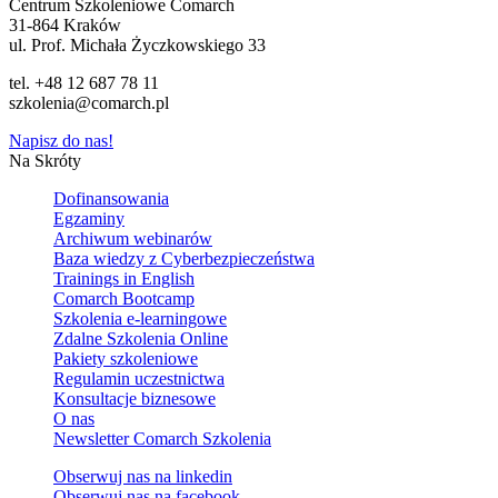
Centrum Szkoleniowe Comarch
31-864 Kraków
ul. Prof. Michała Życzkowskiego 33
tel. +48 12 687 78 11
szkolenia@comarch.pl
Napisz do nas!
Na Skróty
Dofinansowania
Egzaminy
Archiwum webinarów
Baza wiedzy z Cyberbezpieczeństwa
Trainings in English
Comarch Bootcamp
Szkolenia e-learningowe
Zdalne Szkolenia Online
Pakiety szkoleniowe
Regulamin uczestnictwa
Konsultacje biznesowe
O nas
Newsletter Comarch Szkolenia
Obserwuj nas na
linkedin
Obserwuj nas na
facebook