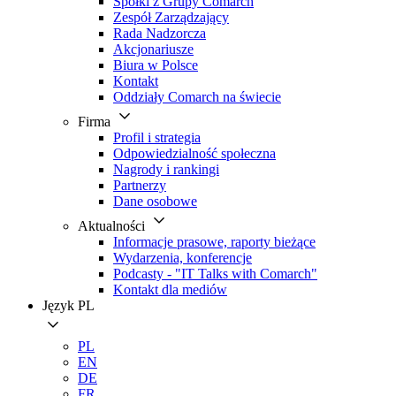
Spółki z Grupy Comarch
Zespół Zarządzający
Rada Nadzorcza
Akcjonariusze
Biura w Polsce
Kontakt
Oddziały Comarch na świecie
Firma
Profil i strategia
Odpowiedzialność społeczna
Nagrody i rankingi
Partnerzy
Dane osobowe
Aktualności
Informacje prasowe, raporty bieżące
Wydarzenia, konferencje
Podcasty - "IT Talks with Comarch"
Kontakt dla mediów
Język
PL
PL
EN
DE
FR