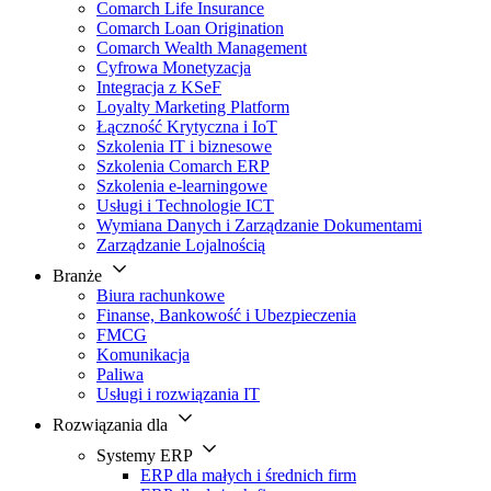
Comarch Life Insurance
Comarch Loan Origination
Comarch Wealth Management
Cyfrowa Monetyzacja
Integracja z KSeF
Loyalty Marketing Platform
Łączność Krytyczna i IoT
Szkolenia IT i biznesowe
Szkolenia Comarch ERP
Szkolenia e-learningowe
Usługi i Technologie ICT
Wymiana Danych i Zarządzanie Dokumentami
Zarządzanie Lojalnością
Branże
Biura rachunkowe
Finanse, Bankowość i Ubezpieczenia
FMCG
Komunikacja
Paliwa
Usługi i rozwiązania IT
Rozwiązania dla
Systemy ERP
ERP dla małych i średnich firm