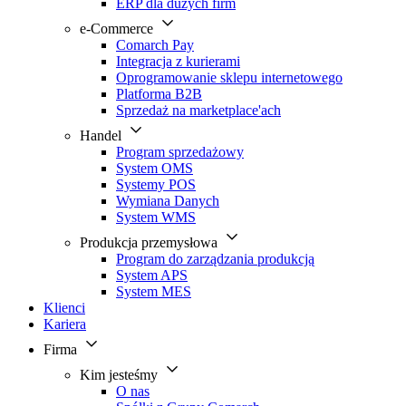
ERP dla dużych firm
e-Commerce
Comarch Pay
Integracja z kurierami
Oprogramowanie sklepu internetowego
Platforma B2B
Sprzedaż na marketplace'ach
Handel
Program sprzedażowy
System OMS
Systemy POS
Wymiana Danych
System WMS
Produkcja przemysłowa
Program do zarządzania produkcją
System APS
System MES
Klienci
Kariera
Firma
Kim jesteśmy
O nas