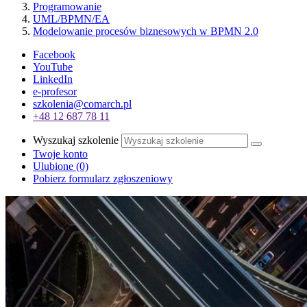
Programowanie
UML/BPMN/EA
Modelowanie procesów biznesowych w BPMN 2.0
Facebook
YouTube
LinkedIn
e-profesor
szkolenia@comarch.pl
+48 12 687 78 11
Wyszukaj szkolenie
Twoje konto
Ulubione
(0)
Pobierz formularz zgłoszeniowy