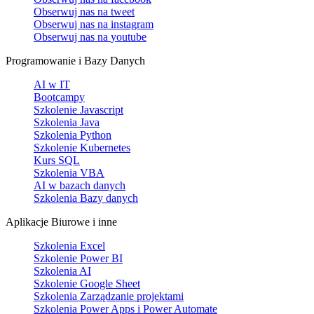
Obserwuj nas na
tweet
Obserwuj nas na
instagram
Obserwuj nas na
youtube
Programowanie i Bazy Danych
AI w IT
Bootcampy
Szkolenie Javascript
Szkolenia Java
Szkolenia Python
Szkolenie Kubernetes
Kurs SQL
Szkolenia VBA
AI w bazach danych
Szkolenia Bazy danych
Aplikacje Biurowe i inne
Szkolenia Excel
Szkolenie Power BI
Szkolenia AI
Szkolenie Google Sheet
Szkolenia Zarządzanie projektami
Szkolenia Power Apps i Power Automate