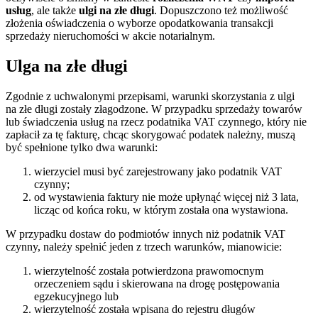
usług
, ale także
ulgi na złe długi
. Dopuszczono też możliwość
złożenia oświadczenia o wyborze opodatkowania transakcji
sprzedaży nieruchomości w akcie notarialnym.
Ulga na złe długi
Zgodnie z uchwalonymi przepisami, warunki skorzystania z ulgi
na złe długi zostały złagodzone. W przypadku sprzedaży towarów
lub świadczenia usług na rzecz podatnika VAT czynnego, który nie
zapłacił za tę fakturę, chcąc skorygować podatek należny, muszą
być spełnione tylko dwa warunki:
wierzyciel musi być zarejestrowany jako podatnik VAT
czynny;
od wystawienia faktury nie może upłynąć więcej niż 3 lata,
licząc od końca roku, w którym została ona wystawiona.
W przypadku dostaw do podmiotów innych niż podatnik VAT
czynny, należy spełnić jeden z trzech warunków, mianowicie:
wierzytelność została potwierdzona prawomocnym
orzeczeniem sądu i skierowana na drogę postępowania
egzekucyjnego lub
wierzytelność została wpisana do rejestru długów