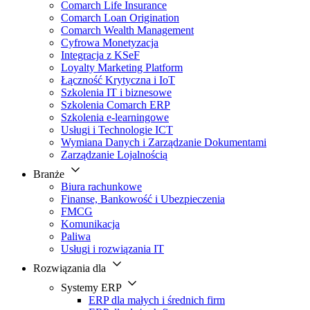
Comarch Life Insurance
Comarch Loan Origination
Comarch Wealth Management
Cyfrowa Monetyzacja
Integracja z KSeF
Loyalty Marketing Platform
Łączność Krytyczna i IoT
Szkolenia IT i biznesowe
Szkolenia Comarch ERP
Szkolenia e-learningowe
Usługi i Technologie ICT
Wymiana Danych i Zarządzanie Dokumentami
Zarządzanie Lojalnością
Branże
Biura rachunkowe
Finanse, Bankowość i Ubezpieczenia
FMCG
Komunikacja
Paliwa
Usługi i rozwiązania IT
Rozwiązania dla
Systemy ERP
ERP dla małych i średnich firm