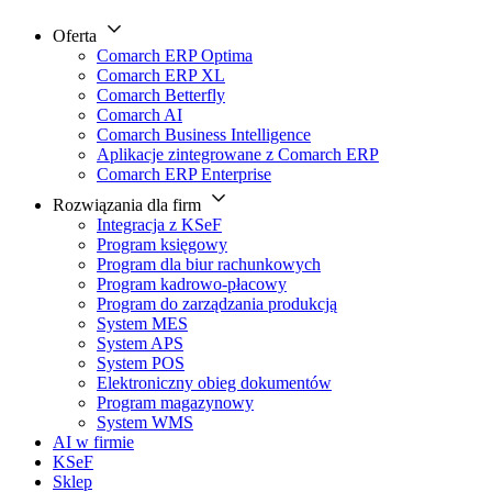
Oferta
Comarch ERP Optima
Comarch ERP XL
Comarch Betterfly
Comarch AI
Comarch Business Intelligence
Aplikacje zintegrowane z Comarch ERP
Comarch ERP Enterprise
Rozwiązania dla firm
Integracja z KSeF
Program księgowy
Program dla biur rachunkowych
Program kadrowo-płacowy
Program do zarządzania produkcją
System MES
System APS
System POS
Elektroniczny obieg dokumentów
Program magazynowy
System WMS
AI w firmie
KSeF
Sklep