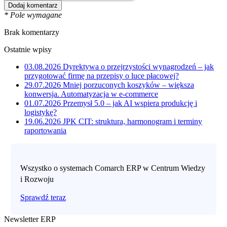
* Pole wymagane
Brak komentarzy
Ostatnie wpisy
03.08.2026
Dyrektywa o przejrzystości wynagrodzeń – jak
przygotować firmę na przepisy o luce płacowej?
29.07.2026
Mniej porzuconych koszyków – większa
konwersja. Automatyzacja w e-commerce
01.07.2026
Przemysł 5.0 – jak AI wspiera produkcję i
logistykę?
19.06.2026
JPK CIT: struktura, harmonogram i terminy
raportowania
Wszystko o systemach Comarch ERP w Centrum Wiedzy
i Rozwoju
Sprawdź teraz
Newsletter ERP