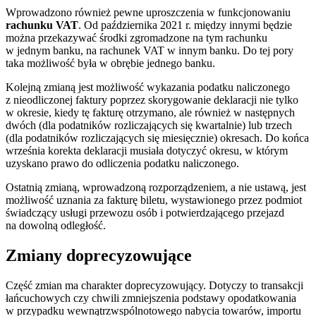
Wprowadzono również pewne uproszczenia w funkcjonowaniu
rachunku VAT
. Od października 2021 r. między innymi będzie
można przekazywać środki zgromadzone na tym rachunku
w jednym banku, na rachunek VAT w innym banku. Do tej pory
taka możliwość była w obrębie jednego banku.
Kolejną zmianą jest możliwość wykazania podatku naliczonego
z nieodliczonej faktury poprzez skorygowanie deklaracji nie tylko
w okresie, kiedy tę fakturę otrzymano, ale również w następnych
dwóch (dla podatników rozliczających się kwartalnie) lub trzech
(dla podatników rozliczających się miesięcznie) okresach. Do końca
września korekta deklaracji musiała dotyczyć okresu, w którym
uzyskano prawo do odliczenia podatku naliczonego.
Ostatnią zmianą, wprowadzoną rozporządzeniem, a nie ustawą, jest
możliwość uznania za fakturę biletu, wystawionego przez podmiot
świadczący usługi przewozu osób i potwierdzającego przejazd
na dowolną odległość.
Zmiany doprecyzowujące
Część zmian ma charakter doprecyzowujący. Dotyczy to transakcji
łańcuchowych czy chwili zmniejszenia podstawy opodatkowania
w przypadku wewnątrzwspólnotowego nabycia towarów, importu