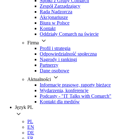
Spółki z Grupy Comarch
Zespół Zarządzający
Rada Nadzorcza
Akcjonariusze
Biura w Polsce
Kontakt
Oddziały Comarch na świecie
Firma
Profil i strategia
Odpowiedzialność społeczna
Nagrody i rankingi
Partnerzy
Dane osobowe
Aktualności
Informacje prasowe, raporty bieżące
Wydarzenia, konferencje
Podcasty - "IT Talks with Comarch"
Kontakt dla mediów
Język
PL
PL
EN
DE
FR