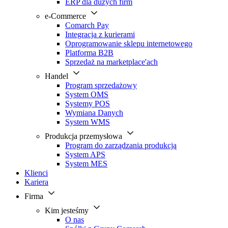
ERP dla dużych firm
e-Commerce
Comarch Pay
Integracja z kurierami
Oprogramowanie sklepu internetowego
Platforma B2B
Sprzedaż na marketplace'ach
Handel
Program sprzedażowy
System OMS
Systemy POS
Wymiana Danych
System WMS
Produkcja przemysłowa
Program do zarządzania produkcją
System APS
System MES
Klienci
Kariera
Firma
Kim jesteśmy
O nas