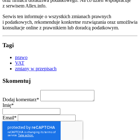
oraz firmach doradztwa podatkowego. Na co dzień współpracuje
z serwisem Allex.info.
Serwis ten informuje o wszystkich zmianach prawnych
i podatkowych, rekomenduje konkretne rozwiązania oraz umożliwia
konsultacje online z prawnikiem lub doradcą podatkowym.
Tagi
prawo
VAT
zmiany w przepisach
Skomentuj
Dodaj komentarz*
Imię*
Email*