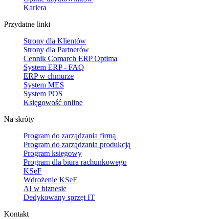
Kariera
Przydatne linki
Strony dla Klientów
Strony dla Partnerów
Cennik Comarch ERP Optima
System ERP - FAQ
ERP w chmurze
System MES
System POS
Księgowość online
Na skróty
Program do zarządzania firmą
Program do zarządzania produkcją
Program księgowy
Program dla biura rachunkowego
KSeF
Wdrożenie KSeF
AI w biznesie
Dedykowany sprzęt IT
Kontakt