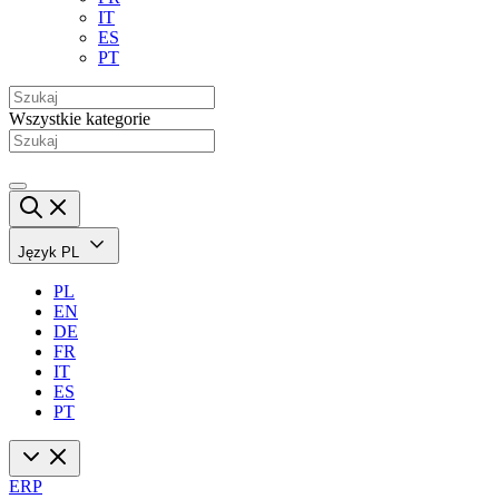
IT
ES
PT
Wszystkie kategorie
Język
PL
PL
EN
DE
FR
IT
ES
PT
ERP