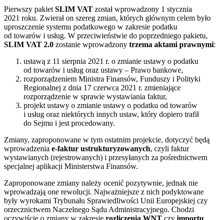
Pierwszy pakiet
SLIM VAT
został wprowadzony 1 stycznia
2021 roku. Zwierał on szereg zmian, których głównym celem było
uproszczenie systemu podatkowego w zakresie podatku
od towarów i usług. W przeciwieństwie do poprzedniego pakietu,
SLIM VAT 2.0
zostanie wprowadzony
trzema aktami prawnymi
:
ustawą z 11 sierpnia 2021 r. o zmianie ustawy o podatku
od towarów i usług oraz ustawy – Prawo bankowe,
rozporządzeniem Ministra Finansów, Funduszy i Polityki
Regionalnej z dnia 17 czerwca 2021 r. zmieniające
rozporządzenie w sprawie wystawiania faktur,
projekt ustawy o zmianie ustawy o podatku od towarów
i usług oraz niektórych innych ustaw, który dopiero trafił
do Sejmu i jest procedowany.
Zmiany, zaproponowane w tym ostatnim projekcie, dotyczyć będą
wprowadzenia
e-faktur ustrukturyzowanych
, czyli faktur
wystawianych (rejestrowanych) i przesyłanych za pośrednictwem
specjalnej aplikacji Ministerstwa Finansów.
Zaproponowane zmiany należy ocenić pozytywnie, jednak nie
wprowadzają one rewolucji. Najważniejsze z nich podyktowane
były wyrokami Trybunału Sprawiedliwości Unii Europejskiej czy
orzecznictwem Naczelnego Sądu Administracyjnego. Chodzi
oczywiście o zmiany w zakresie
rozliczenia WNT
czy
importu