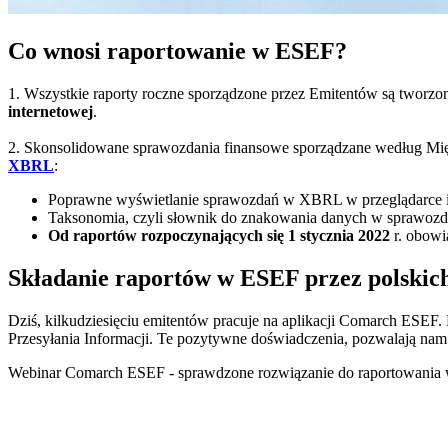
Co wnosi raportowanie w ESEF?
1. Wszystkie raporty roczne sporządzone przez Emitentów są tworz
internetowej
.
2. Skonsolidowane sprawozdania finansowe sporządzane według M
XBRL
:
Poprawne wyświetlanie sprawozdań w XBRL w przeglądarce int
Taksonomia, czyli słownik do znakowania danych w sprawozda
Od raportów rozpoczynających się 1 stycznia 2022
r. obowi
Składanie raportów w ESEF przez polskic
Dziś, kilkudziesięciu emitentów pracuje na aplikacji Comarch ESEF
Przesyłania Informacji. Te pozytywne doświadczenia, pozwalają nam 
Webinar Comarch ESEF - sprawdzone rozwiązanie do raportowani
Zobacz jak wyglądało raportowanie w nowym formacie. Poznaj obec
Webinar prowadzi: