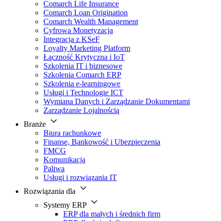
Comarch Life Insurance
Comarch Loan Origination
Comarch Wealth Management
Cyfrowa Monetyzacja
Integracja z KSeF
Loyalty Marketing Platform
Łączność Krytyczna i IoT
Szkolenia IT i biznesowe
Szkolenia Comarch ERP
Szkolenia e-learningowe
Usługi i Technologie ICT
Wymiana Danych i Zarządzanie Dokumentami
Zarządzanie Lojalnością
Branże
Biura rachunkowe
Finanse, Bankowość i Ubezpieczenia
FMCG
Komunikacja
Paliwa
Usługi i rozwiązania IT
Rozwiązania dla
Systemy ERP
ERP dla małych i średnich firm