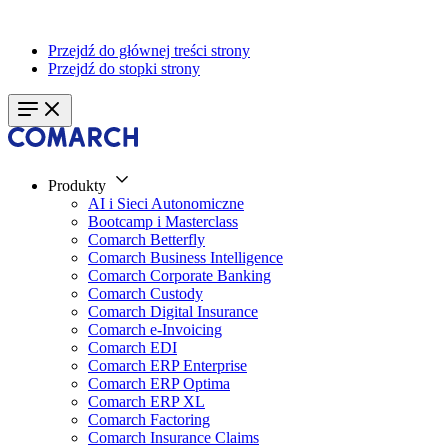
Przejdź do głównej treści strony
Przejdź do stopki strony
Produkty
AI i Sieci Autonomiczne
Bootcamp i Masterclass
Comarch Betterfly
Comarch Business Intelligence
Comarch Corporate Banking
Comarch Custody
Comarch Digital Insurance
Comarch e-Invoicing
Comarch EDI
Comarch ERP Enterprise
Comarch ERP Optima
Comarch ERP XL
Comarch Factoring
Comarch Insurance Claims