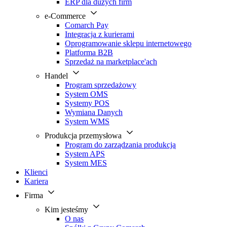
ERP dla dużych firm
e-Commerce
Comarch Pay
Integracja z kurierami
Oprogramowanie sklepu internetowego
Platforma B2B
Sprzedaż na marketplace'ach
Handel
Program sprzedażowy
System OMS
Systemy POS
Wymiana Danych
System WMS
Produkcja przemysłowa
Program do zarządzania produkcją
System APS
System MES
Klienci
Kariera
Firma
Kim jesteśmy
O nas