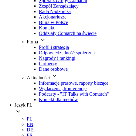
Spółki z Grupy Comarch
Zespół Zarządzający
Rada Nadzorcza
Akcjonariusze
Biura w Polsce
Kontakt
Oddziały Comarch na świecie
Firma
Profil i strategia
Odpowiedzialność społeczna
Nagrody i rankingi
Partnerzy
Dane osobowe
Aktualności
Informacje prasowe, raporty bieżące
Wydarzenia, konferencje
Podcasty - "IT Talks with Comarch"
Kontakt dla mediów
Język
PL
PL
EN
DE
FR