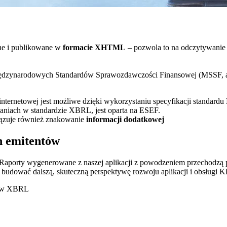
one i publikowane w
formacie XHTML
– pozwola to na odczytywanie 
iędzynarodowych Standardów Sprawozdawczości Finansowej (MSSF, a
ernetowej jest możliwe dzięki wykorzystaniu specyfikacji standardu
niach w standardzie XBRL, jest oparta na ESEF.
ązuje również znakowanie
informacji dodatkowej
h emitentów
. Raporty wygenerowane z naszej aplikacji z powodzeniem przechodzą
budować dalszą, skuteczną perspektywę rozwoju aplikacji i obsługi Kl
a w XBRL
ny stan prawny dotyczący obowiązku stosowania ESEF oraz najciekaw