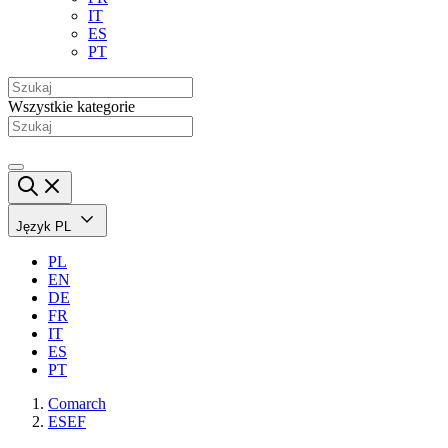
IT
ES
PT
Wszystkie kategorie
Język
PL
PL
EN
DE
FR
IT
ES
PT
Comarch
ESEF