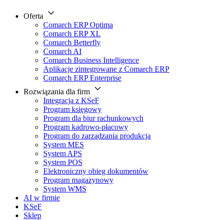
Oferta
Comarch ERP Optima
Comarch ERP XL
Comarch Betterfly
Comarch AI
Comarch Business Intelligence
Aplikacje zintegrowane z Comarch ERP
Comarch ERP Enterprise
Rozwiązania dla firm
Integracja z KSeF
Program księgowy
Program dla biur rachunkowych
Program kadrowo-płacowy
Program do zarządzania produkcją
System MES
System APS
System POS
Elektroniczny obieg dokumentów
Program magazynowy
System WMS
AI w firmie
KSeF
Sklep