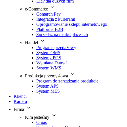
ERP dla dużych firm
e-Commerce
Comarch Pay
Integracja z kurierami
Oprogramowanie sklepu internetowego
Platforma B2B
Sprzedaż na marketplace'ach
Handel
Program sprzedażowy
System OMS
Systemy POS
Wymiana Danych
System WMS
Produkcja przemysłowa
Program do zarządzania produkcją
System APS
System MES
Klienci
Kariera
Firma
Kim jesteśmy
O nas