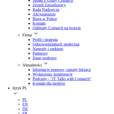
Spółki z Grupy Comarch
Zespół Zarządzający
Rada Nadzorcza
Akcjonariusze
Biura w Polsce
Kontakt
Oddziały Comarch na świecie
Firma
Profil i strategia
Odpowiedzialność społeczna
Nagrody i rankingi
Partnerzy
Dane osobowe
Aktualności
Informacje prasowe, raporty bieżące
Wydarzenia, konferencje
Podcasty - "IT Talks with Comarch"
Kontakt dla mediów
Język
PL
PL
EN
DE
FR