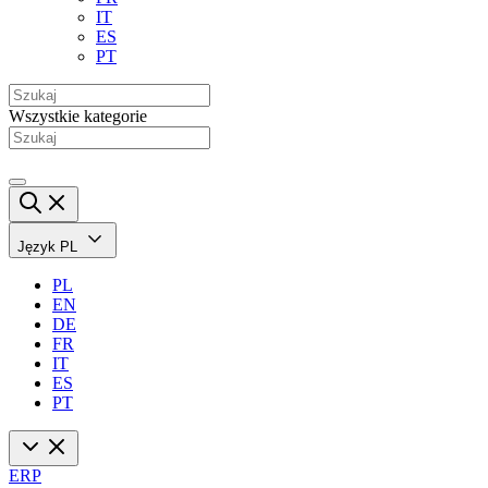
IT
ES
PT
Wszystkie kategorie
Język
PL
PL
EN
DE
FR
IT
ES
PT
ERP