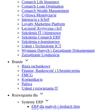
Comarch Life Insurance
Comarch Loan Origination
Comarch Wealth Management
Cyfrowa Monetyzacja
Integracja z KSeF
Loyalty Marketing Platform
Łączność Krytyczna i IoT
Szkolenia IT i biznesowe
Szkolenia Comarch ERP
Szkolenia e-learningowe
Usługi i Technologie ICT
Wymiana Danych i Zarządzanie Dokumentami
Zarządzanie Lojalnością
Branże
Biura rachunkowe
Finanse, Bankowość i Ubezpieczenia
FMCG
Komunikacja
Paliwa
Usługi i rozwiązania IT
Rozwiązania dla
Systemy ERP
ERP dla małych i średnich firm