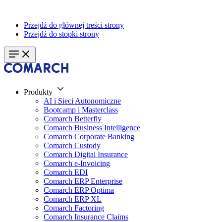
Przejdź do głównej treści strony
Przejdź do stopki strony
Produkty
AI i Sieci Autonomiczne
Bootcamp i Masterclass
Comarch Betterfly
Comarch Business Intelligence
Comarch Corporate Banking
Comarch Custody
Comarch Digital Insurance
Comarch e-Invoicing
Comarch EDI
Comarch ERP Enterprise
Comarch ERP Optima
Comarch ERP XL
Comarch Factoring
Comarch Insurance Claims