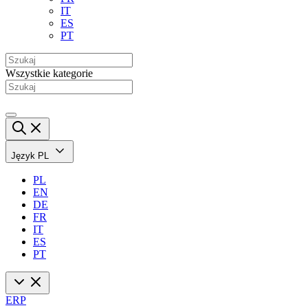
IT
ES
PT
Wszystkie kategorie
Język
PL
PL
EN
DE
FR
IT
ES
PT
ERP