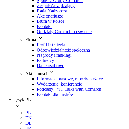
Spółki z Grupy Comarch
Zespół Zarządzający
Rada Nadzorcza
Akcjonariusze
Biura w Polsce
Kontakt
Oddziały Comarch na świecie
Firma
Profil i strategia
Odpowiedzialność społeczna
Nagrody i rankingi
Partnerzy
Dane osobowe
Aktualności
Informacje prasowe, raporty bieżące
Wydarzenia, konferencje
Podcasty - "IT Talks with Comarch"
Kontakt dla mediów
Język
PL
PL
EN
DE
FR