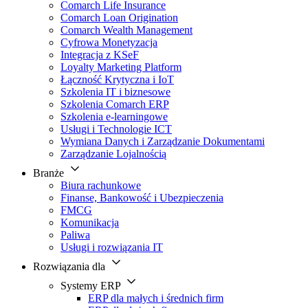
Comarch Life Insurance
Comarch Loan Origination
Comarch Wealth Management
Cyfrowa Monetyzacja
Integracja z KSeF
Loyalty Marketing Platform
Łączność Krytyczna i IoT
Szkolenia IT i biznesowe
Szkolenia Comarch ERP
Szkolenia e-learningowe
Usługi i Technologie ICT
Wymiana Danych i Zarządzanie Dokumentami
Zarządzanie Lojalnością
Branże
Biura rachunkowe
Finanse, Bankowość i Ubezpieczenia
FMCG
Komunikacja
Paliwa
Usługi i rozwiązania IT
Rozwiązania dla
Systemy ERP
ERP dla małych i średnich firm