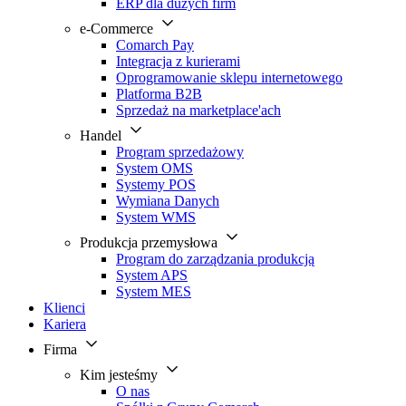
ERP dla dużych firm
e-Commerce
Comarch Pay
Integracja z kurierami
Oprogramowanie sklepu internetowego
Platforma B2B
Sprzedaż na marketplace'ach
Handel
Program sprzedażowy
System OMS
Systemy POS
Wymiana Danych
System WMS
Produkcja przemysłowa
Program do zarządzania produkcją
System APS
System MES
Klienci
Kariera
Firma
Kim jesteśmy
O nas