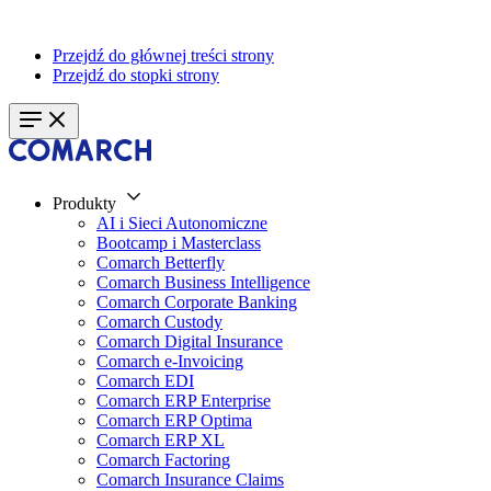
Przejdź do głównej treści strony
Przejdź do stopki strony
Produkty
AI i Sieci Autonomiczne
Bootcamp i Masterclass
Comarch Betterfly
Comarch Business Intelligence
Comarch Corporate Banking
Comarch Custody
Comarch Digital Insurance
Comarch e-Invoicing
Comarch EDI
Comarch ERP Enterprise
Comarch ERP Optima
Comarch ERP XL
Comarch Factoring
Comarch Insurance Claims