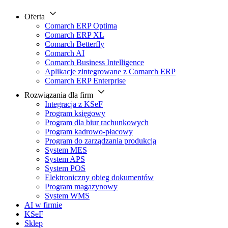
Oferta
Comarch ERP Optima
Comarch ERP XL
Comarch Betterfly
Comarch AI
Comarch Business Intelligence
Aplikacje zintegrowane z Comarch ERP
Comarch ERP Enterprise
Rozwiązania dla firm
Integracja z KSeF
Program księgowy
Program dla biur rachunkowych
Program kadrowo-płacowy
Program do zarządzania produkcją
System MES
System APS
System POS
Elektroniczny obieg dokumentów
Program magazynowy
System WMS
AI w firmie
KSeF
Sklep