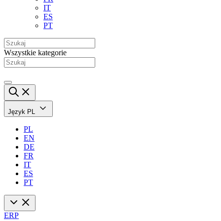
IT
ES
PT
Wszystkie kategorie
Język
PL
PL
EN
DE
FR
IT
ES
PT
ERP