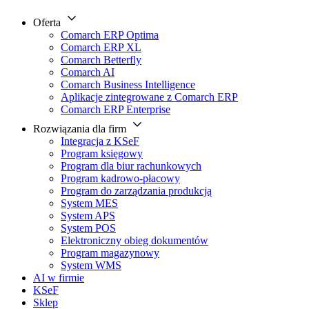
Oferta
Comarch ERP Optima
Comarch ERP XL
Comarch Betterfly
Comarch AI
Comarch Business Intelligence
Aplikacje zintegrowane z Comarch ERP
Comarch ERP Enterprise
Rozwiązania dla firm
Integracja z KSeF
Program księgowy
Program dla biur rachunkowych
Program kadrowo-płacowy
Program do zarządzania produkcją
System MES
System APS
System POS
Elektroniczny obieg dokumentów
Program magazynowy
System WMS
AI w firmie
KSeF
Sklep