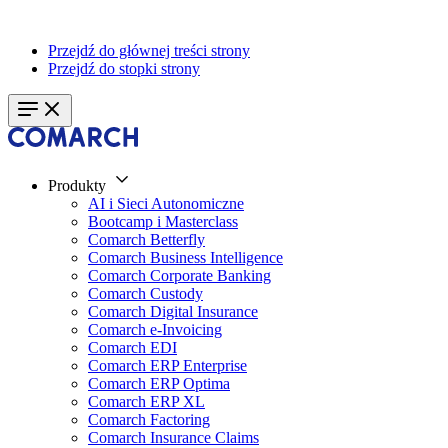
Przejdź do głównej treści strony
Przejdź do stopki strony
Produkty
AI i Sieci Autonomiczne
Bootcamp i Masterclass
Comarch Betterfly
Comarch Business Intelligence
Comarch Corporate Banking
Comarch Custody
Comarch Digital Insurance
Comarch e-Invoicing
Comarch EDI
Comarch ERP Enterprise
Comarch ERP Optima
Comarch ERP XL
Comarch Factoring
Comarch Insurance Claims