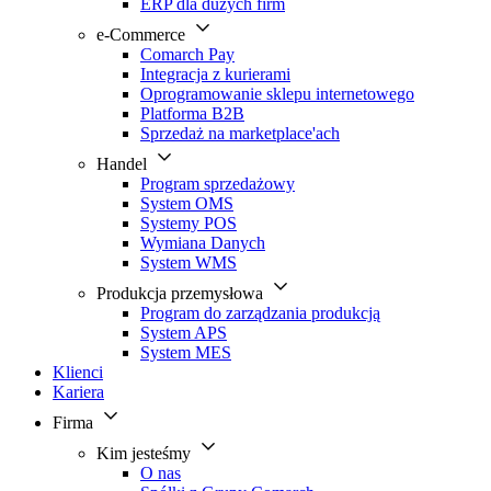
ERP dla dużych firm
e-Commerce
Comarch Pay
Integracja z kurierami
Oprogramowanie sklepu internetowego
Platforma B2B
Sprzedaż na marketplace'ach
Handel
Program sprzedażowy
System OMS
Systemy POS
Wymiana Danych
System WMS
Produkcja przemysłowa
Program do zarządzania produkcją
System APS
System MES
Klienci
Kariera
Firma
Kim jesteśmy
O nas