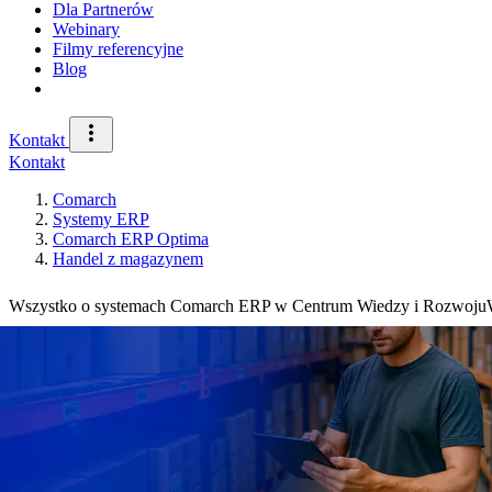
Dla Partnerów
Webinary
Filmy referencyjne
Blog
Kontakt
Kontakt
Comarch
Systemy ERP
Comarch ERP Optima
Handel z magazynem
Wszystko o systemach Comarch ERP w Centrum Wiedzy i Rozwoju