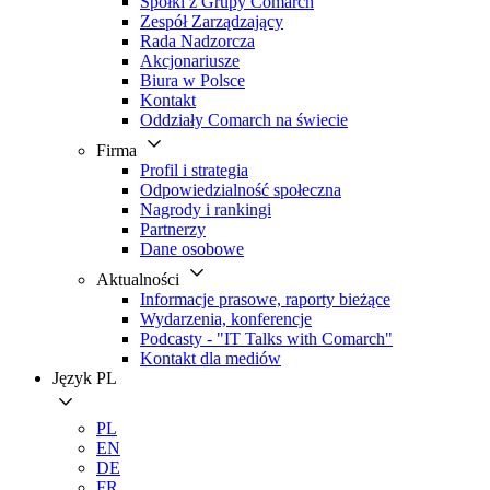
Spółki z Grupy Comarch
Zespół Zarządzający
Rada Nadzorcza
Akcjonariusze
Biura w Polsce
Kontakt
Oddziały Comarch na świecie
Firma
Profil i strategia
Odpowiedzialność społeczna
Nagrody i rankingi
Partnerzy
Dane osobowe
Aktualności
Informacje prasowe, raporty bieżące
Wydarzenia, konferencje
Podcasty - "IT Talks with Comarch"
Kontakt dla mediów
Język
PL
PL
EN
DE
FR