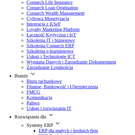
Comarch Life Insurance
Comarch Loan Origination
Comarch Wealth Management
Cyfrowa Monetyzacja
Integracja z KSeF
Loyalty Marketing Platform
Łączność Krytyczna i IoT
Szkolenia IT i biznesowe
Szkolenia Comarch ERP
Szkolenia e-learningowe
Usługi i Technologie ICT
Wymiana Danych i Zarządzanie Dokumentami
Zarządzanie Lojalnością
Branże
Biura rachunkowe
Finanse, Bankowość i Ubezpieczenia
FMCG
Komunikacja
Paliwa
Usługi i rozwiązania IT
Rozwiązania dla
Systemy ERP
ERP dla małych i średnich firm