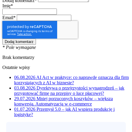
Dodaj komentarz*
Imię*
Email*
* Pole wymagane
Brak komentarzy
Ostatnie wpisy
06.08.2026
AI Act w praktyce: co naprawdę oznacza dla firm
korzystających z AI w biznesie?
03.08.2026
Dyrektywa o przejrzystości wynagrodzeń – jak
przygotować firmę na przepisy o luce płacowej?
29.07.2026
Mniej porzuconych koszyków – większa
konwersja. Automatyzacja w e-commerce
01.07.2026
Przemysł 5.0 – jak AI wspiera produkcję i
logistykę?