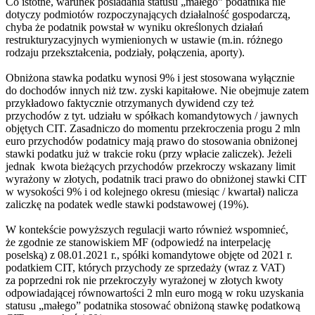
Co istotne, warunek posiadania statusu „małego” podatnika nie
dotyczy podmiotów rozpoczynających działalność gospodarczą,
chyba że podatnik powstał w wyniku określonych działań
restrukturyzacyjnych wymienionych w ustawie (m.in. różnego
rodzaju przekształcenia, podziały, połączenia, aporty).
Obniżona stawka podatku wynosi 9% i jest stosowana wyłącznie
do dochodów innych niż tzw. zyski kapitałowe. Nie obejmuje zatem
przykładowo faktycznie otrzymanych dywidend czy też
przychodów z tyt. udziału w spółkach komandytowych / jawnych
objętych CIT. Zasadniczo do momentu przekroczenia progu 2 mln
euro przychodów podatnicy mają prawo do stosowania obniżonej
stawki podatku już w trakcie roku (przy wpłacie zaliczek). Jeżeli
jednak kwota bieżących przychodów przekroczy wskazany limit
wyrażony w złotych, podatnik traci prawo do obniżonej stawki CIT
w wysokości 9% i od kolejnego okresu (miesiąc / kwartał) nalicza
zaliczkę na podatek wedle stawki podstawowej (19%).
W kontekście powyższych regulacji warto również wspomnieć,
że zgodnie ze stanowiskiem MF (odpowiedź na interpelację
poselską) z 08.01.2021 r., spółki komandytowe objęte od 2021 r.
podatkiem CIT, których przychody ze sprzedaży (wraz z VAT)
za poprzedni rok nie przekroczyły wyrażonej w złotych kwoty
odpowiadającej równowartości 2 mln euro mogą w roku uzyskania
statusu „małego” podatnika stosować obniżoną stawkę podatkową