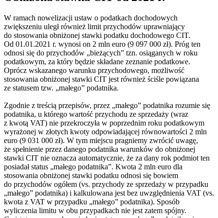
W ramach nowelizacji ustaw o podatkach dochodowych
zwiększeniu uległ również limit przychodów uprawniający
do stosowania obniżonej stawki podatku dochodowego CIT.
Od 01.01.2021 r. wynosi on 2 mln euro (9 097 000 zł). Próg ten
odnosi się do przychodów „bieżących” tzn. osiąganych w roku
podatkowym, za który będzie składane zeznanie podatkowe.
Oprócz wskazanego warunku przychodowego, możliwość
stosowania obniżonej stawki CIT jest również ściśle powiązana
ze statusem tzw. „małego” podatnika.
Zgodnie z treścią przepisów, przez „małego” podatnika rozumie się
podatnika, u którego wartość przychodu ze sprzedaży (wraz
z kwotą VAT) nie przekroczyła w poprzednim roku podatkowym
wyrażonej w złotych kwoty odpowiadającej równowartości 2 mln
euro (9 031 000 zł). W tym miejscu pragniemy zwrócić uwagę,
że spełnienie przez danego podatnika warunków do obniżonej
stawki CIT nie oznacza automatycznie, że za dany rok podmiot ten
posiadał status „małego podatnika”. Kwota 2 mln euro dla
stosowania obniżonej stawki podatku odnosi się bowiem
do przychodów ogółem (vs. przychody ze sprzedaży w przypadku
„małego” podatnika) i kalkulowana jest bez uwzględnienia VAT (vs.
kwota z VAT w przypadku „małego” podatnika). Sposób
wyliczenia limitu w obu przypadkach nie jest zatem spójny.