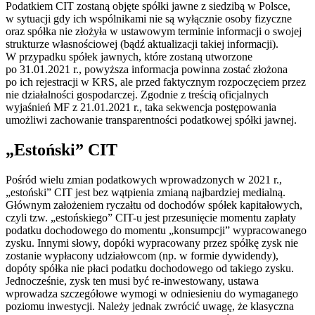
Podatkiem CIT zostaną objęte spółki jawne z siedzibą w Polsce,
w sytuacji gdy ich wspólnikami nie są wyłącznie osoby fizyczne
oraz spółka nie złożyła w ustawowym terminie informacji o swojej
strukturze własnościowej (bądź aktualizacji takiej informacji).
W przypadku spółek jawnych, które zostaną utworzone
po 31.01.2021 r., powyższa informacja powinna zostać złożona
po ich rejestracji w KRS, ale przed faktycznym rozpoczęciem przez
nie działalności gospodarczej. Zgodnie z treścią oficjalnych
wyjaśnień MF z 21.01.2021 r., taka sekwencja postępowania
umożliwi zachowanie transparentności podatkowej spółki jawnej.
„Estoński” CIT
Pośród wielu zmian podatkowych wprowadzonych w 2021 r.,
„estoński” CIT jest bez wątpienia zmianą najbardziej medialną.
Głównym założeniem ryczałtu od dochodów spółek kapitałowych,
czyli tzw. „estońskiego” CIT-u jest przesunięcie momentu zapłaty
podatku dochodowego do momentu „konsumpcji” wypracowanego
zysku. Innymi słowy, dopóki wypracowany przez spółkę zysk nie
zostanie wypłacony udziałowcom (np. w formie dywidendy),
dopóty spółka nie płaci podatku dochodowego od takiego zysku.
Jednocześnie, zysk ten musi być re-inwestowany, ustawa
wprowadza szczegółowe wymogi w odniesieniu do wymaganego
poziomu inwestycji. Należy jednak zwrócić uwagę, że klasyczna