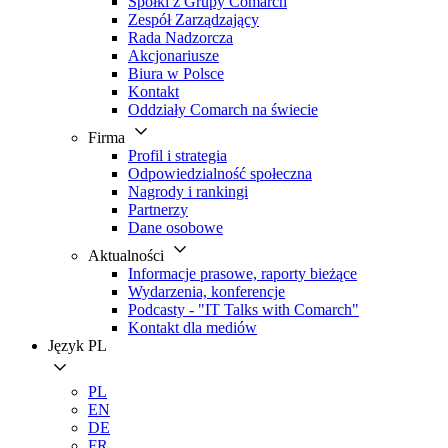
Spółki z Grupy Comarch
Zespół Zarządzający
Rada Nadzorcza
Akcjonariusze
Biura w Polsce
Kontakt
Oddziały Comarch na świecie
Firma
Profil i strategia
Odpowiedzialność społeczna
Nagrody i rankingi
Partnerzy
Dane osobowe
Aktualności
Informacje prasowe, raporty bieżące
Wydarzenia, konferencje
Podcasty - "IT Talks with Comarch"
Kontakt dla mediów
Język
PL
PL
EN
DE
FR