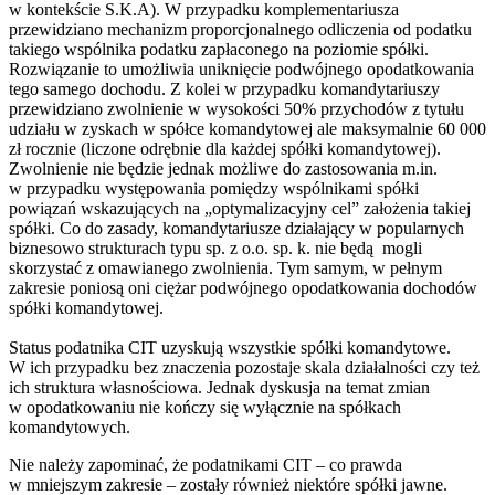
w kontekście S.K.A). W przypadku komplementariusza
przewidziano mechanizm proporcjonalnego odliczenia od podatku
takiego wspólnika podatku zapłaconego na poziomie spółki.
Rozwiązanie to umożliwia uniknięcie podwójnego opodatkowania
tego samego dochodu. Z kolei w przypadku komandytariuszy
przewidziano zwolnienie w wysokości 50% przychodów z tytułu
udziału w zyskach w spółce komandytowej ale maksymalnie 60 000
zł rocznie (liczone odrębnie dla każdej spółki komandytowej).
Zwolnienie nie będzie jednak możliwe do zastosowania m.in.
w przypadku występowania pomiędzy wspólnikami spółki
powiązań wskazujących na „optymalizacyjny cel” założenia takiej
spółki. Co do zasady, komandytariusze działający w popularnych
biznesowo strukturach typu sp. z o.o. sp. k. nie będą mogli
skorzystać z omawianego zwolnienia. Tym samym, w pełnym
zakresie poniosą oni ciężar podwójnego opodatkowania dochodów
spółki komandytowej.
Status podatnika CIT uzyskują wszystkie spółki komandytowe.
W ich przypadku bez znaczenia pozostaje skala działalności czy też
ich struktura własnościowa. Jednak dyskusja na temat zmian
w opodatkowaniu nie kończy się wyłącznie na spółkach
komandytowych.
Nie należy zapominać, że podatnikami CIT – co prawda
w mniejszym zakresie – zostały również niektóre spółki jawne.