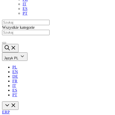
IT
ES
PT
Wszystkie kategorie
Język
PL
PL
EN
DE
FR
IT
ES
PT
ERP