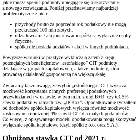
jakie muszą spełnić podmioty ubiegające się o skorzystanie
z nowego rozwiązania. Poniżej przedstawiamy najbardziej
problematyczne z nich:
przychody brutto za poprzedni rok podatkowy nie mogą
przekraczać 100 mln złotych,
udziałowcami / akcjonariuszami spółki są wyłącznie osoby
fizyczne,
spółka nie posiada udziałów / akcji w innych podmiotach.
Powyższe warunki w praktyce wykluczają zatem z kręgu
potencjalnych beneficjentow „estońskiego” CIT podmioty
działające w grupach kapitałowych, a także podmioty, które
prowadzą działalność gospodarczą na większą skalę.
Zwracamy także uwagę, że wybór „estońskiego” CIT wyłącza
możliwość korzystania z innych preferencji podatkowych
przewidzianych w ustawie, w tym m.in. z ulgi B+R, czy też 5%
stawki podatku w ramach tzw. „IP Box”. Opodatkowanie ryczałtem
od dochodów spółek kapitałowych wyłącza również możliwość
zastosowania obniżonej 9% stawki CIT dla małych podatników.
Co więcej, z opisywanego modelu opodatkowania mogą skorzystać
wyłącznie spółki kapitałowe (czyli spółki z o.o. oraz S.A.).
Obniżona stawka CIT od 2021 r.