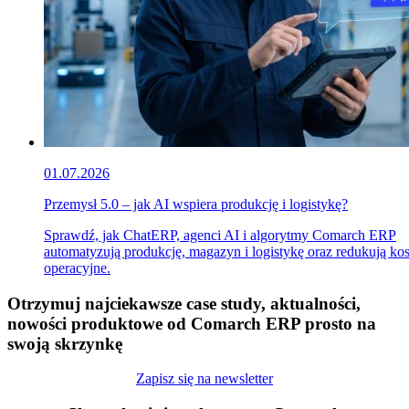
01.07.2026
Przemysł 5.0 – jak AI wspiera produkcję i logistykę?
Sprawdź, jak ChatERP, agenci AI i algorytmy Comarch ERP
automatyzują produkcję, magazyn i logistykę oraz redukują ko
operacyjne.
Otrzymuj najciekawsze case study, aktualności,
nowości produktowe od Comarch ERP prosto na
swoją skrzynkę
Zapisz się na newsletter