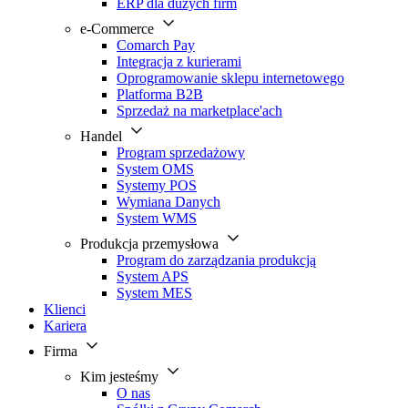
ERP dla dużych firm
e-Commerce
Comarch Pay
Integracja z kurierami
Oprogramowanie sklepu internetowego
Platforma B2B
Sprzedaż na marketplace'ach
Handel
Program sprzedażowy
System OMS
Systemy POS
Wymiana Danych
System WMS
Produkcja przemysłowa
Program do zarządzania produkcją
System APS
System MES
Klienci
Kariera
Firma
Kim jesteśmy
O nas