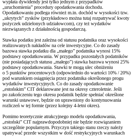
wypłata dywidendy jest tylko jednym z przypadków
„uruchomienia” procedury opodatkowania dochodu.
Opodatkowaniu podlega również m.in. dochód w wysokości tzw.
„ukrytych” zysków (przykładowo można tutaj rozpatrywać kwoty
pożyczek udzielonych udziałowcom), czy też wydatków
niezwiązanych z działalnością gospodarczą.
Stawka podatku jest zależna od statusu podatnika oraz wysokości
realizowanych nakładów na cele inwestycyjne. Co do zasady
bazowa stawka podatku dla „małego” podatnika wynosi 15%
podstawy opodatkowania. W przypadku pozostałych podatników
(nie posiadających statusu „małego”) stawka bazowa wynosi 25%
podstawy opodatkowania. Stawki te mogą ulec obniżeniu
o 5 punktów procentowych (odpowiednio do wartości 10% / 20%)
pod warunkiem osiągnięcia przez podatnika określonego progu
wydatków inwestycyjnych. Co do zasady opodatkowanie
„estońskim” CIT deklarowane jest na okresy czteroletnie. Jeśli
po zakończeniu tego okresu podatnik będzie spełniać określone
warunki ustawowe, będzie on uprawniony do kontynuowania
rozliczeń w tej formie (przez kolejny 4-letni okres).
Pomimo teoretycznie atrakcyjnego modelu opodatkowania,
„estoński” CIT najprawdopodobniej nie będzie rozwiązaniem
szczególnie popularnym. Przyczyn takiego stanu rzeczy należy
upatrywać przede wszystkim w dość restrykcyjnych warunkach