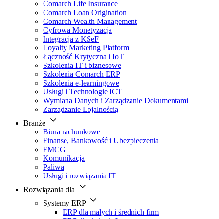
Comarch Life Insurance
Comarch Loan Origination
Comarch Wealth Management
Cyfrowa Monetyzacja
Integracja z KSeF
Loyalty Marketing Platform
Łączność Krytyczna i IoT
Szkolenia IT i biznesowe
Szkolenia Comarch ERP
Szkolenia e-learningowe
Usługi i Technologie ICT
Wymiana Danych i Zarządzanie Dokumentami
Zarządzanie Lojalnością
Branże
Biura rachunkowe
Finanse, Bankowość i Ubezpieczenia
FMCG
Komunikacja
Paliwa
Usługi i rozwiązania IT
Rozwiązania dla
Systemy ERP
ERP dla małych i średnich firm