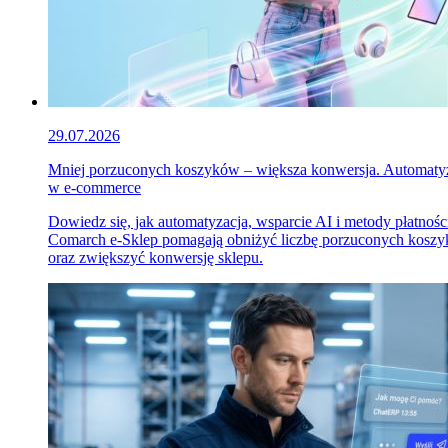
29.07.2026
Mniej porzuconych koszyków – większa konwersja. Automaty
w e-commerce
Dowiedz się, jak automatyzacja, wsparcie AI i metody płatnośc
Comarch e-Sklep pomagają obniżyć liczbę porzuconych kosz
oraz zwiększyć konwersję sklepu.