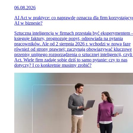
06.08.2026
AI Act w praktyce: co naprawdę oznacza dla firm korzystający
AI w biznesie?
Sztuczna inteligencja w firmach przestała być eksperymentem
księguje faktury, prognozuje popyt, odpowiada na pytania
pracowników. Ale od 2 sierpnia 2026 r. wchodzi w nową fazę
również od strony prawnej: zaczynają obowiązywać kluczowe
przepisy unijnego rozporządzenia o sztucznej inteligencji, czyli
Act. Wiele firm zadaje sobie dziś to samo pytanie: czy to nas
dotyczy? I co konkretnie musimy zrobić?