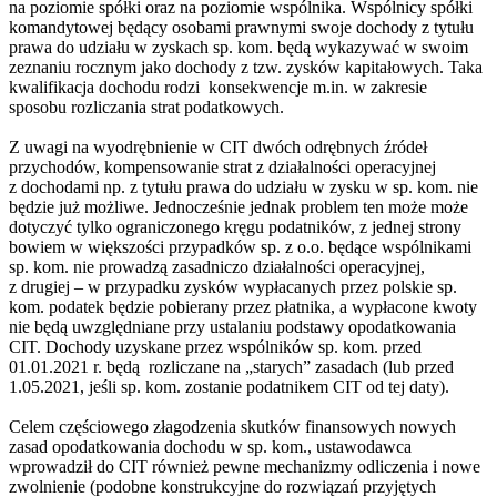
na poziomie spółki oraz na poziomie wspólnika. Wspólnicy spółki
komandytowej będący osobami prawnymi swoje dochody z tytułu
prawa do udziału w zyskach sp. kom. będą wykazywać w swoim
zeznaniu rocznym jako dochody z tzw. zysków kapitałowych. Taka
kwalifikacja dochodu rodzi konsekwencje m.in. w zakresie
sposobu rozliczania strat podatkowych.
Z uwagi na wyodrębnienie w CIT dwóch odrębnych źródeł
przychodów, kompensowanie strat z działalności operacyjnej
z dochodami np. z tytułu prawa do udziału w zysku w sp. kom. nie
będzie już możliwe. Jednocześnie jednak problem ten może może
dotyczyć tylko ograniczonego kręgu podatników, z jednej strony
bowiem w większości przypadków sp. z o.o. będące wspólnikami
sp. kom. nie prowadzą zasadniczo działalności operacyjnej,
z drugiej – w przypadku zysków wypłacanych przez polskie sp.
kom. podatek będzie pobierany przez płatnika, a wypłacone kwoty
nie będą uwzględniane przy ustalaniu podstawy opodatkowania
CIT. Dochody uzyskane przez wspólników sp. kom. przed
01.01.2021 r. będą rozliczane na „starych” zasadach (lub przed
1.05.2021, jeśli sp. kom. zostanie podatnikem CIT od tej daty).
Celem częściowego złagodzenia skutków finansowych nowych
zasad opodatkowania dochodu w sp. kom., ustawodawca
wprowadził do CIT również pewne mechanizmy odliczenia i nowe
zwolnienie (podobne konstrukcyjne do rozwiązań przyjętych