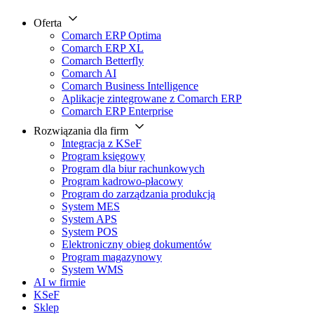
Oferta
Comarch ERP Optima
Comarch ERP XL
Comarch Betterfly
Comarch AI
Comarch Business Intelligence
Aplikacje zintegrowane z Comarch ERP
Comarch ERP Enterprise
Rozwiązania dla firm
Integracja z KSeF
Program księgowy
Program dla biur rachunkowych
Program kadrowo-płacowy
Program do zarządzania produkcją
System MES
System APS
System POS
Elektroniczny obieg dokumentów
Program magazynowy
System WMS
AI w firmie
KSeF
Sklep