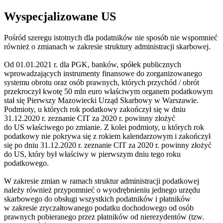
Wyspecjalizowane US
Pośród szeregu istotnych dla podatników nie sposób nie wspomnieć
również o zmianach w zakresie struktury administracji skarbowej.
Od 01.01.2021 r. dla PGK, banków, spółek publicznych
wprowadzających instrumenty finansowe do zorganizowanego
systemu obrotu oraz osób prawnych, których przychód / obrót
przekroczył kwotę 50 mln euro właściwym organem podatkowym
stał się Pierwszy Mazowiecki Urząd Skarbowy w Warszawie.
Podmioty, u których rok podatkowy zakończył się w dniu
31.12.2020 r. zeznanie CIT za 2020 r. powinny złożyć
do US właściwego po zmianie. Z kolei podmioty, u których rok
podatkowy nie pokrywa się z rokiem kalendarzowym i zakończył
się po dniu 31.12.2020 r. zeznanie CIT za 2020 r. powinny złożyć
do US, który był właściwy w pierwszym dniu tego roku
podatkowego.
W zakresie zmian w ramach struktur administracji podatkowej
należy również przypomnieć o wyodrębnieniu jednego urzędu
skarbowego do obsługi wszystkich podatników i płatników
w zakresie zryczałtowanego podatku dochodowego od osób
prawnych pobieranego przez płatników od nierezydentów (tzw.