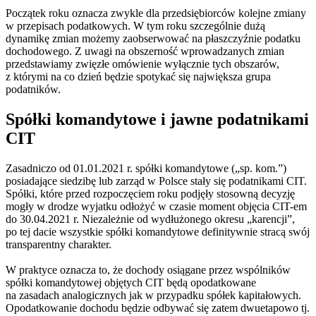
Początek roku oznacza zwykle dla przedsiębiorców kolejne zmiany
w przepisach podatkowych. W tym roku szczególnie dużą
dynamikę zmian możemy zaobserwować na płaszczyźnie podatku
dochodowego. Z uwagi na obszerność wprowadzanych zmian
przedstawiamy zwięzłe omówienie wyłącznie tych obszarów,
z którymi na co dzień będzie spotykać się największa grupa
podatników.
Spółki komandytowe i jawne podatnikami
CIT
Zasadniczo od 01.01.2021 r. spółki komandytowe („sp. kom.”)
posiadające siedzibę lub zarząd w Polsce stały się podatnikami CIT.
Spółki, które przed rozpoczęciem roku podjęły stosowną decyzję
mogły w drodze wyjatku odłożyć w czasie moment objęcia CIT-em
do 30.04.2021 r. Niezależnie od wydłużonego okresu „karencji”,
po tej dacie wszystkie spółki komandytowe definitywnie stracą swój
transparentny charakter.
W praktyce oznacza to, że dochody osiągane przez wspólników
spółki komandytowej objętych CIT będą opodatkowane
na zasadach analogicznych jak w przypadku spółek kapitałowych.
Opodatkowanie dochodu będzie odbywać się zatem dwuetapowo tj.