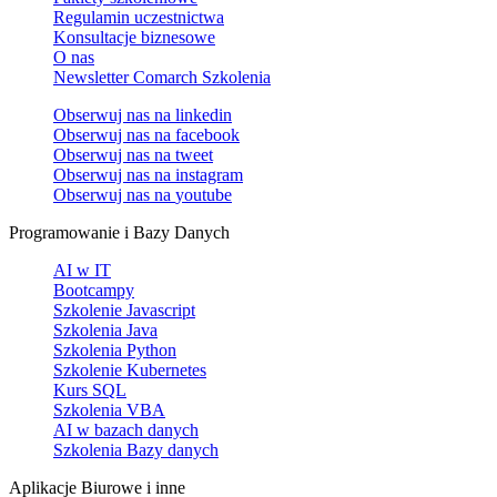
Regulamin uczestnictwa
Konsultacje biznesowe
O nas
Newsletter Comarch Szkolenia
Obserwuj nas na
linkedin
Obserwuj nas na
facebook
Obserwuj nas na
tweet
Obserwuj nas na
instagram
Obserwuj nas na
youtube
Programowanie i Bazy Danych
AI w IT
Bootcampy
Szkolenie Javascript
Szkolenia Java
Szkolenia Python
Szkolenie Kubernetes
Kurs SQL
Szkolenia VBA
AI w bazach danych
Szkolenia Bazy danych
Aplikacje Biurowe i inne