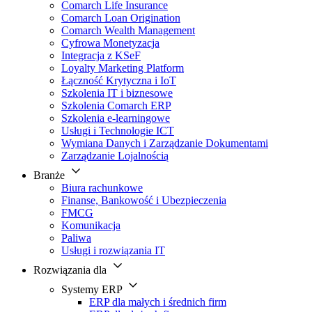
Comarch Life Insurance
Comarch Loan Origination
Comarch Wealth Management
Cyfrowa Monetyzacja
Integracja z KSeF
Loyalty Marketing Platform
Łączność Krytyczna i IoT
Szkolenia IT i biznesowe
Szkolenia Comarch ERP
Szkolenia e-learningowe
Usługi i Technologie ICT
Wymiana Danych i Zarządzanie Dokumentami
Zarządzanie Lojalnością
Branże
Biura rachunkowe
Finanse, Bankowość i Ubezpieczenia
FMCG
Komunikacja
Paliwa
Usługi i rozwiązania IT
Rozwiązania dla
Systemy ERP
ERP dla małych i średnich firm