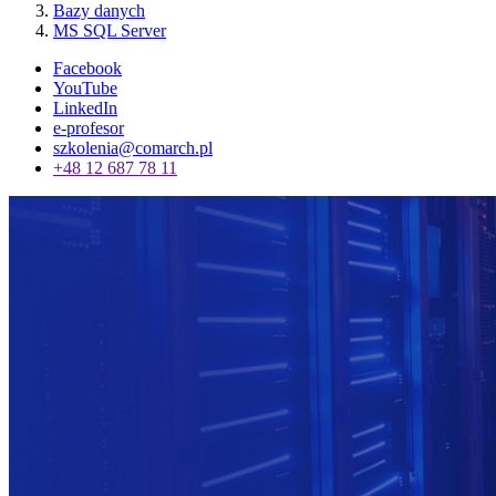
Bazy danych
MS SQL Server
Facebook
YouTube
LinkedIn
e-profesor
szkolenia@comarch.pl
+48 12 687 78 11