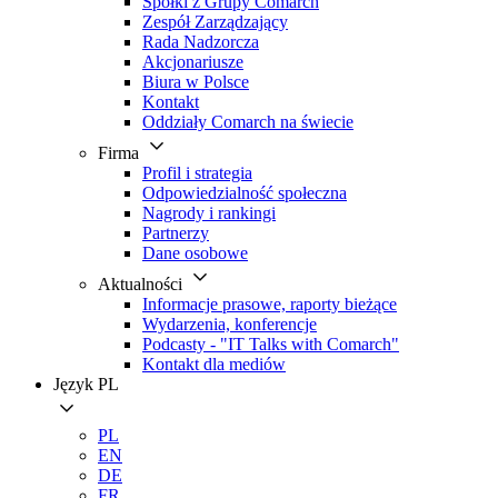
Spółki z Grupy Comarch
Zespół Zarządzający
Rada Nadzorcza
Akcjonariusze
Biura w Polsce
Kontakt
Oddziały Comarch na świecie
Firma
Profil i strategia
Odpowiedzialność społeczna
Nagrody i rankingi
Partnerzy
Dane osobowe
Aktualności
Informacje prasowe, raporty bieżące
Wydarzenia, konferencje
Podcasty - "IT Talks with Comarch"
Kontakt dla mediów
Język
PL
PL
EN
DE
FR