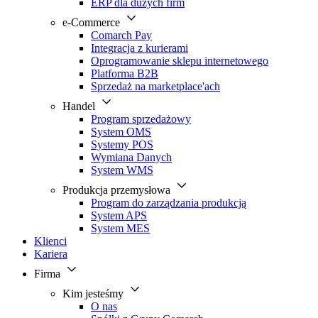
ERP dla dużych firm
e-Commerce
Comarch Pay
Integracja z kurierami
Oprogramowanie sklepu internetowego
Platforma B2B
Sprzedaż na marketplace'ach
Handel
Program sprzedażowy
System OMS
Systemy POS
Wymiana Danych
System WMS
Produkcja przemysłowa
Program do zarządzania produkcją
System APS
System MES
Klienci
Kariera
Firma
Kim jesteśmy
O nas