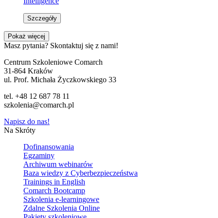
Intelligence
Szczegóły
Pokaż więcej
Masz pytania? Skontaktuj się z nami!
Centrum Szkoleniowe Comarch
31-864 Kraków
ul. Prof. Michała Życzkowskiego 33
tel. +48 12 687 78 11
szkolenia@comarch.pl
Napisz do nas!
Na Skróty
Dofinansowania
Egzaminy
Archiwum webinarów
Baza wiedzy z Cyberbezpieczeństwa
Trainings in English
Comarch Bootcamp
Szkolenia e-learningowe
Zdalne Szkolenia Online
Pakiety szkoleniowe