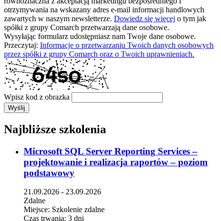
równoznaczna z akceptacją marketingu bezpośredniego i
otrzymywania na wskazany adres e-mail informacji handlowych
zawartych w naszym newsletterze.
Dowiedz się więcej
o tym jak
spółki z grupy Comarch przetwarzają dane osobowe.
Wysyłając formularz udostępniasz nam Twoje dane osobowe.
Przeczytaj:
Informacje o przetwarzaniu Twoich danych osobowych
przez spółki z grupy Comarch oraz o Twoich uprawnieniach.
Wpisz kod z obrazka
Wyślij
Najbliższe szkolenia
Microsoft SQL Server Reporting Services –
projektowanie i realizacja raportów – poziom
podstawowy
21.09.2026 - 23.09.2026
Zdalne
Miejsce:
Szkolenie zdalne
Czas trwania:
3 dni