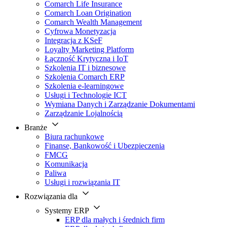
Comarch Life Insurance
Comarch Loan Origination
Comarch Wealth Management
Cyfrowa Monetyzacja
Integracja z KSeF
Loyalty Marketing Platform
Łączność Krytyczna i IoT
Szkolenia IT i biznesowe
Szkolenia Comarch ERP
Szkolenia e-learningowe
Usługi i Technologie ICT
Wymiana Danych i Zarządzanie Dokumentami
Zarządzanie Lojalnością
Branże
Biura rachunkowe
Finanse, Bankowość i Ubezpieczenia
FMCG
Komunikacja
Paliwa
Usługi i rozwiązania IT
Rozwiązania dla
Systemy ERP
ERP dla małych i średnich firm