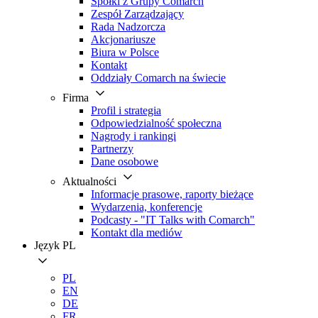
Spółki z Grupy Comarch
Zespół Zarządzający
Rada Nadzorcza
Akcjonariusze
Biura w Polsce
Kontakt
Oddziały Comarch na świecie
Firma
Profil i strategia
Odpowiedzialność społeczna
Nagrody i rankingi
Partnerzy
Dane osobowe
Aktualności
Informacje prasowe, raporty bieżące
Wydarzenia, konferencje
Podcasty - "IT Talks with Comarch"
Kontakt dla mediów
Język
PL
PL
EN
DE
FR