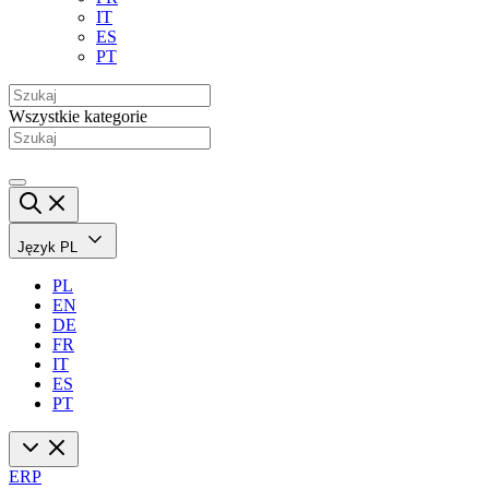
IT
ES
PT
Wszystkie kategorie
Język
PL
PL
EN
DE
FR
IT
ES
PT
ERP