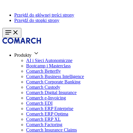
Przejdź do głównej treści strony
Przejdź do stopki strony
Produkty
AI i Sieci Autonomiczne
Bootcamp i Masterclass
Comarch Betterfly
Comarch Business Intelligence
Comarch Corporate Banking
Comarch Custody
Comarch Digital Insurance
Comarch e-Invoicing
Comarch EDI
Comarch ERP Enterprise
Comarch ERP Optima
Comarch ERP XL
Comarch Factoring
Comarch Insurance Claims