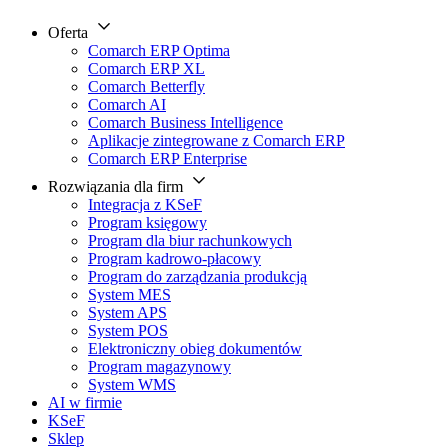
Oferta
Comarch ERP Optima
Comarch ERP XL
Comarch Betterfly
Comarch AI
Comarch Business Intelligence
Aplikacje zintegrowane z Comarch ERP
Comarch ERP Enterprise
Rozwiązania dla firm
Integracja z KSeF
Program księgowy
Program dla biur rachunkowych
Program kadrowo-płacowy
Program do zarządzania produkcją
System MES
System APS
System POS
Elektroniczny obieg dokumentów
Program magazynowy
System WMS
AI w firmie
KSeF
Sklep