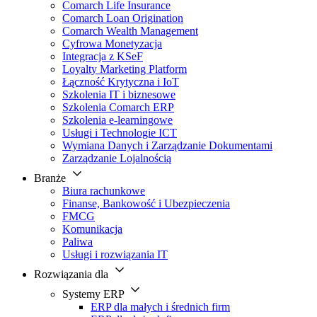
Comarch Life Insurance
Comarch Loan Origination
Comarch Wealth Management
Cyfrowa Monetyzacja
Integracja z KSeF
Loyalty Marketing Platform
Łączność Krytyczna i IoT
Szkolenia IT i biznesowe
Szkolenia Comarch ERP
Szkolenia e-learningowe
Usługi i Technologie ICT
Wymiana Danych i Zarządzanie Dokumentami
Zarządzanie Lojalnością
Branże
Biura rachunkowe
Finanse, Bankowość i Ubezpieczenia
FMCG
Komunikacja
Paliwa
Usługi i rozwiązania IT
Rozwiązania dla
Systemy ERP
ERP dla małych i średnich firm