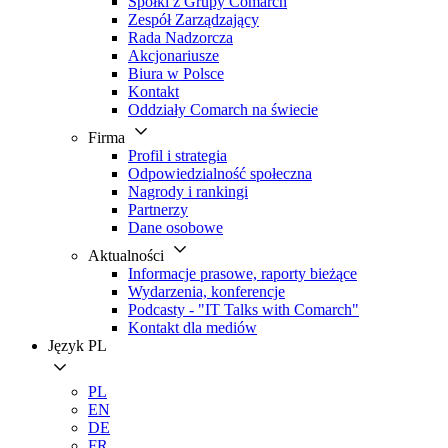
Spółki z Grupy Comarch
Zespół Zarządzający
Rada Nadzorcza
Akcjonariusze
Biura w Polsce
Kontakt
Oddziały Comarch na świecie
Firma
Profil i strategia
Odpowiedzialność społeczna
Nagrody i rankingi
Partnerzy
Dane osobowe
Aktualności
Informacje prasowe, raporty bieżące
Wydarzenia, konferencje
Podcasty - "IT Talks with Comarch"
Kontakt dla mediów
Język
PL
PL
EN
DE
FR