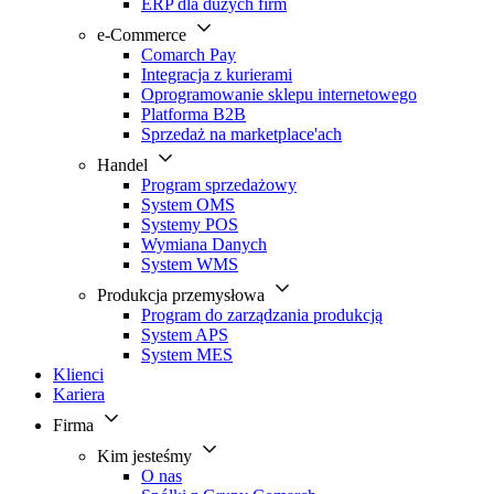
ERP dla dużych firm
e-Commerce
Comarch Pay
Integracja z kurierami
Oprogramowanie sklepu internetowego
Platforma B2B
Sprzedaż na marketplace'ach
Handel
Program sprzedażowy
System OMS
Systemy POS
Wymiana Danych
System WMS
Produkcja przemysłowa
Program do zarządzania produkcją
System APS
System MES
Klienci
Kariera
Firma
Kim jesteśmy
O nas