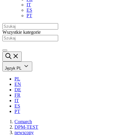
IT
ES
PT
Wszystkie kategorie
Język
PL
PL
EN
DE
FR
IT
ES
PT
Comarch
DPM-TEST
newscopy