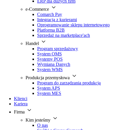
ERP dla dużych firm
e-Commerce
Comarch Pay
Integracja z kurierami
Oprogramowanie sklepu internetowego
Platforma B2B
Sprzedaż na marketplace'ach
Handel
Program sprzedażowy
System OMS
Systemy POS
Wymiana Danych
System WMS
Produkcja przemysłowa
Program do zarządzania produkcją
System APS
System MES
Klienci
Kariera
Firma
Kim jesteśmy
O nas