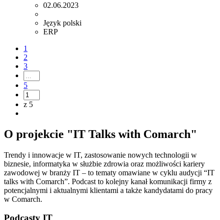
02.06.2023
Język polski
ERP
1
2
3
5
z 5
O projekcie "IT Talks with Comarch"
Trendy i innowacje w IT, zastosowanie nowych technologii w
biznesie, informatyka w służbie zdrowia oraz możliwości kariery
zawodowej w branży IT – to tematy omawiane w cyklu audycji “IT
talks with Comarch”. Podcast to kolejny kanał komunikacji firmy z
potencjalnymi i aktualnymi klientami a także kandydatami do pracy
w Comarch.
Podcasty IT