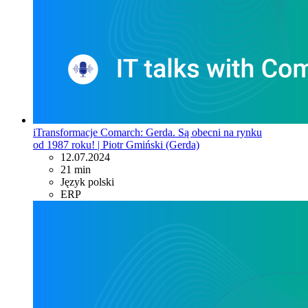
iTransformacje Comarch: Gerda. Są obecni na rynku
od 1987 roku! | Piotr Gmiński (Gerda)
12.07.2024
21 min
Język polski
ERP