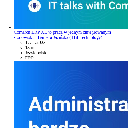
Comarch ERP XL to praca w jednym zintegrowanym
środowisku | Barbara Jacińska (TBI Technology)
17.11.2023
18 min
Język polski
ERP