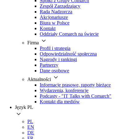
Spółki z Grupy Comarch
Zespół Zarządzający
Rada Nadzorcza
Akcjonariusze
Biura w Polsce
Kontakt
Oddziały Comarch na świecie
Firma
Profil i strategia
Odpowiedzialność społeczna
Nagrody i rankingi
Partnerzy
Dane osobowe
Aktualności
Informacje prasowe, raporty bieżące
Wydarzenia, konferencje
Podcasty - "IT Talks with Comarch"
Kontakt dla mediów
Język
PL
PL
EN
DE
FR