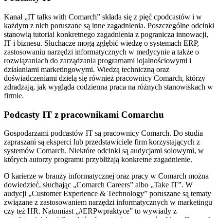
Kanał „IT talks with Comarch” składa się z pięć cpodcastów i w
każdym z nich poruszane są inne zagadnienia. Poszczególne odcinki
stanowią tutorial konkretnego zagadnienia z pogranicza innowacji,
IT i biznesu. Słuchacze mogą zgłębić wiedzę o systemach ERP,
zastosowaniu narzędzi informatycznych w medycynie a także o
rozwiązaniach do zarządzania programami lojalnościowymi i
działaniami marketingowymi. Wiedzą techniczną oraz
doświadczeniami dzielą się również pracownicy Comarch, którzy
zdradzają, jak wygląda codzienna praca na różnych stanowiskach w
firmie.
Podcasty IT z pracownikami Comarchu
Gospodarzami podcastów IT są pracownicy Comarch. Do studia
zapraszani są eksperci lub przedstawiciele firm korzystających z
systemów Comarch. Niektóre odcinki są audycjami solowymi, w
których autorzy programu przybliżają konkretne zagadnienie.
O karierze w branży informatycznej oraz pracy w Comarch można
dowiedzieć, słuchając „Comarch Careers” albo „Take IT”. W
audycji „Customer Experience & Technology” poruszane są tematy
związane z zastosowaniem narzędzi informatycznych w marketingu
czy też HR. Natomiast „#ERPwpraktyce” to wywiady z