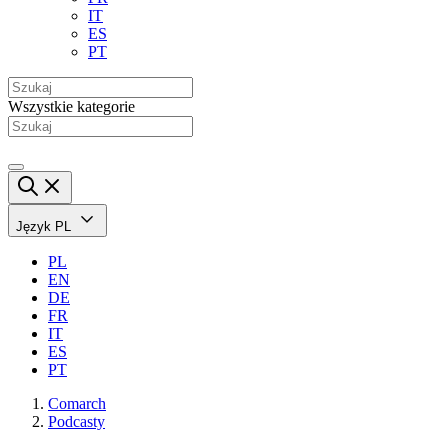
IT
ES
PT
Wszystkie kategorie
Język
PL
PL
EN
DE
FR
IT
ES
PT
Comarch
Podcasty