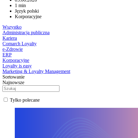
1 min
Język polski
Korporacyjne
Wszystko
Administracja publiczna
Kariera
Comarch Loyalty
e-Zdrowie
ERP
Korporacyjne
Loyalty is easy
Marketing & Loyalty Management
Sortowanie
Najnowsze
Tylko polecane