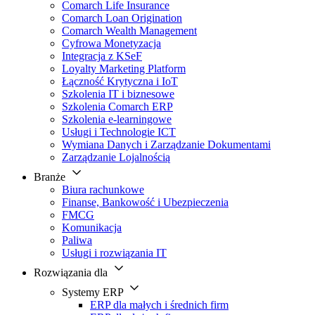
Comarch Life Insurance
Comarch Loan Origination
Comarch Wealth Management
Cyfrowa Monetyzacja
Integracja z KSeF
Loyalty Marketing Platform
Łączność Krytyczna i IoT
Szkolenia IT i biznesowe
Szkolenia Comarch ERP
Szkolenia e-learningowe
Usługi i Technologie ICT
Wymiana Danych i Zarządzanie Dokumentami
Zarządzanie Lojalnością
Branże
Biura rachunkowe
Finanse, Bankowość i Ubezpieczenia
FMCG
Komunikacja
Paliwa
Usługi i rozwiązania IT
Rozwiązania dla
Systemy ERP
ERP dla małych i średnich firm