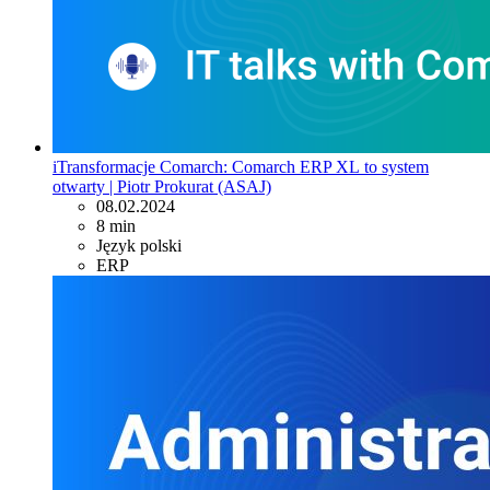
iTransformacje Comarch: Comarch ERP XL to system
otwarty | Piotr Prokurat (ASAJ)
08.02.2024
8 min
Język polski
ERP