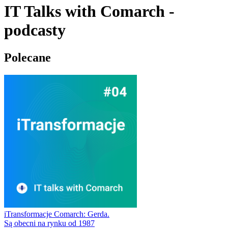
IT Talks with Comarch -
podcasty
Polecane
iTransformacje Comarch: Gerda.
Są obecni na rynku od 1987