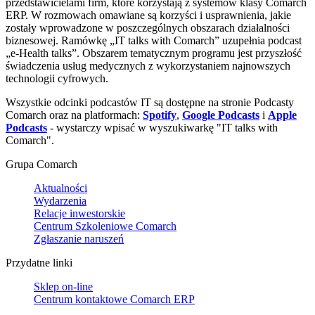
przedstawicielami firm, które korzystają z systemów klasy Comarch
ERP. W rozmowach omawiane są korzyści i usprawnienia, jakie
zostały wprowadzone w poszczególnych obszarach działalności
biznesowej. Ramówkę „IT talks with Comarch” uzupełnia podcast
„e-Health talks”. Obszarem tematycznym programu jest przyszłość
świadczenia usług medycznych z wykorzystaniem najnowszych
technologii cyfrowych.
Wszystkie odcinki podcastów IT są dostępne na stronie Podcasty
Comarch oraz na platformach:
Spotify
,
Google Podcasts
i
Apple
Podcasts
- wystarczy wpisać w wyszukiwarkę "IT talks with
Comarch".
Grupa Comarch
Aktualności
Wydarzenia
Relacje inwestorskie
Centrum Szkoleniowe Comarch
Zgłaszanie naruszeń
Przydatne linki
Sklep on-line
Centrum kontaktowe Comarch ERP