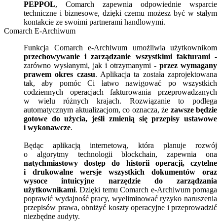
PEPPOL
, Comarch zapewnia odpowiednie wsparcie
techniczne i biznesowe, dzięki czemu możesz być w stałym
kontakcie ze swoimi partnerami handlowymi.
Comarch E-Archiwum
Funkcja Comarch e-Archiwum umożliwia użytkownikom
przechowywanie i zarządzanie wszystkimi fakturami
-
zarówno wysłanymi, jak i otrzymanymi -
przez wymagany
prawem okres czasu
. Aplikacja ta została zaprojektowana
tak, aby pomóc Ci łatwo nawigować po wszystkich
codziennych operacjach fakturowania przeprowadzanych
w wielu różnych krajach. Rozwiązanie to podlega
automatycznym aktualizacjom, co oznacza, że
zawsze będzie
gotowe do użycia, jeśli zmienią się przepisy ustawowe
i wykonawcze
.
Będąc aplikacją internetową, która planuje rozwój
o algorytmy technologii blockchain, zapewnia ona
natychmiastowy dostęp do historii operacji, czytelne
i drukowalne wersje wszystkich dokumentów oraz
wysoce intuicyjne narzędzie do zarządzania
użytkownikami
. Dzięki temu Comarch e-Archiwum pomaga
poprawić wydajność pracy, wyeliminować ryzyko naruszenia
przepisów prawa, obniżyć koszty operacyjne i przeprowadzić
niezbędne audyty.