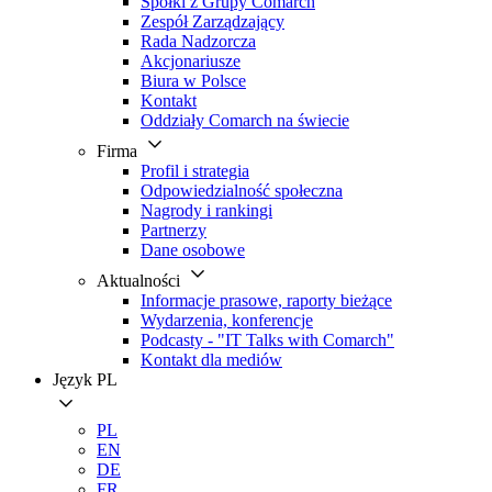
Spółki z Grupy Comarch
Zespół Zarządzający
Rada Nadzorcza
Akcjonariusze
Biura w Polsce
Kontakt
Oddziały Comarch na świecie
Firma
Profil i strategia
Odpowiedzialność społeczna
Nagrody i rankingi
Partnerzy
Dane osobowe
Aktualności
Informacje prasowe, raporty bieżące
Wydarzenia, konferencje
Podcasty - "IT Talks with Comarch"
Kontakt dla mediów
Język
PL
PL
EN
DE
FR