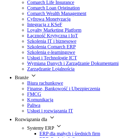
Comarch Life Insurance
Comarch Loan Origination
Comarch Wealth Management
Cyfrowa Monetyzacja
Integracja z KSeF
Loyalty Marketing Platform
Łączność Krytyczna i IoT
Szkolenia IT i biznesowe
Szkolenia Comarch ERP
Szkolenia e-learningowe
Usługi i Technologie ICT
Wymiana Danych i Zarządzanie Dokumentami
Zarządzanie Lojalnością
Branże
Biura rachunkowe
Finanse, Bankowość i Ubezpieczenia
FMCG
Komunikacja
Paliwa
Usługi i rozwiązania IT
Rozwiązania dla
Systemy ERP
ERP dla małych i średnich firm