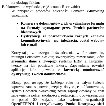
na obsługę faktur.
E-fakturowanie wychodzące (Accounts Receivable)
W przypadku procesów należności Comarch e-Invoicing
umożliwia:
Konwersję dokumentów z ich oryginalnego formatu
na formaty wymagane przez Twoich partnerów
biznesowych
Dystrybucję za pośrednictwem różnych kanałów
komunikacyjnych - np. integracja, portal webowy
lub e-mail
Korzystając z naszego doświadczenia w formatowaniu,
routingu i obsłudze e-faktur, stworzyliśmy rozwiązanie, które
gromadzi dane z Twojego systemu ERP
, a następnie
tworzy na ich podstawie faktury. Zapewniamy również
aplikację, która pozwala z
łatwością monitorować
dystrybucję Twoich dokumentów.
Biorąc pod uwagę, że każdego roku na całym świecie
wprowadzane są nowe przepisy dotyczące e-fakturowania,
system Comarch e-Invoicing został zaprojektowany w celu
zapewnienia pełnej zgodności z regulacjami obowiązującymi
w ponad 60 krajach. Jako
członek organizacji
OpenPEPPOL i certyfikowany Punkt Dostępowy sieci