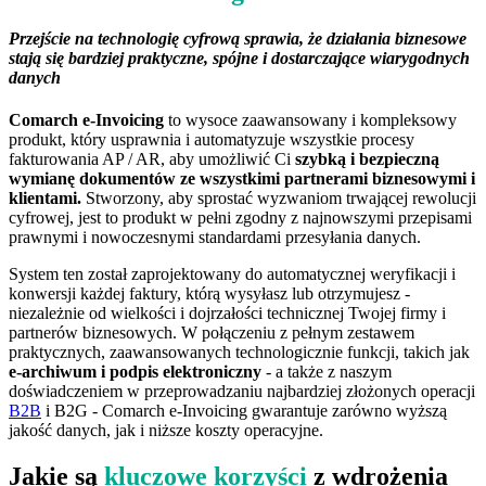
Przejście na technologię cyfrową sprawia, że działania biznesowe
stają się bardziej praktyczne, spójne i dostarczające wiarygodnych
danych
Comarch e-Invoicing
to wysoce zaawansowany i kompleksowy
produkt, który usprawnia i automatyzuje wszystkie procesy
fakturowania AP / AR, aby umożliwić Ci
szybką i bezpieczną
wymianę dokumentów ze wszystkimi partnerami biznesowymi i
klientami.
Stworzony, aby sprostać wyzwaniom trwającej rewolucji
cyfrowej, jest to produkt w pełni zgodny z najnowszymi przepisami
prawnymi i nowoczesnymi standardami przesyłania danych.
System ten został zaprojektowany do automatycznej weryfikacji i
konwersji każdej faktury, którą wysyłasz lub otrzymujesz -
niezależnie od wielkości i dojrzałości technicznej Twojej firmy i
partnerów biznesowych. W połączeniu z pełnym zestawem
praktycznych, zaawansowanych technologicznie funkcji, takich jak
e-archiwum i podpis elektroniczny
- a także z naszym
doświadczeniem w przeprowadzaniu najbardziej złożonych operacji
B2B
i B2G - Comarch e-Invoicing gwarantuje zarówno wyższą
jakość danych, jak i niższe koszty operacyjne.
Jakie są
kluczowe korzyści
z wdrożenia