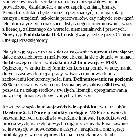
zainteresowanych szeroko rozumianym przeprofilowaniem
prowadzonej działalności, a nawet zupełną zmianą branży.
Pieniądze z dotacji będzie można przeznaczyć, m.in. na zakup
maszyn i urządzeń, szkolenia pracowników, czy nabycie rozwiązań
teleinformatycznych oraz specjalistycznego oprogramowania wraz
z licencją, zaliczanego do wartości niematerialnych i prawnych.
Nowy typ
Poddziałania II.3.1
obsługiwany będzie przez Centrum
Obsługi Przedsiębiorcy.
Na sytuację kryzysową szybko zareagowało
województwo śląskie
,
dając przedsiębiorcom możliwość ubiegania się o dotacje w ramach
dodatkowego naboru w
działaniu 3.2 Innowacje w MŚP.
Ogłoszony w zmienionej formie konkurs ma pomóc w utrzymaniu
dotychczasowych miejsc pracy, w tworzeniu nowych oraz
zachowaniu konkurencyjności firm.
Dofinansowanie na poziomie
85%
kosztów inwestycji o maksymalnej wysokości
800 tys. zł
,
pozwala na zakup środków trwałych, licencji i oprogramowania
oraz usług doradczych związanych z inwestycją.
Również w sąsiednim
województwie opolskim
trwa już nabór.
Działanie 2.1.3 Nowe produkty i usługi w MŚP
na obszarach
przygranicznych umożliwia wdrażanie innowacji produktowych,
procesowych, marketingowych i organizacyjnych. Finansowane
są inwestycje w nowoczesne maszyny i urządzenia oraz sprzęt
produkcyjny, w celu wprowadzenia na rynek nowych lub