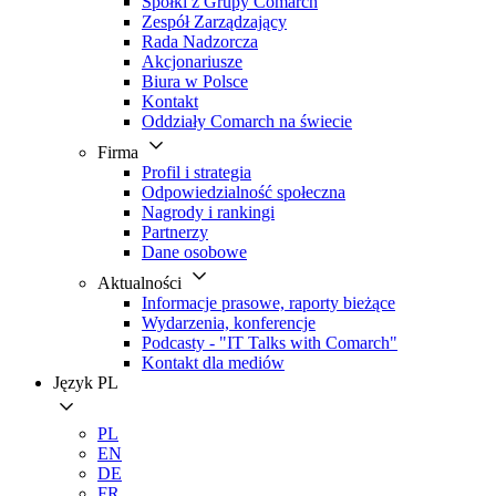
Spółki z Grupy Comarch
Zespół Zarządzający
Rada Nadzorcza
Akcjonariusze
Biura w Polsce
Kontakt
Oddziały Comarch na świecie
Firma
Profil i strategia
Odpowiedzialność społeczna
Nagrody i rankingi
Partnerzy
Dane osobowe
Aktualności
Informacje prasowe, raporty bieżące
Wydarzenia, konferencje
Podcasty - "IT Talks with Comarch"
Kontakt dla mediów
Język
PL
PL
EN
DE
FR