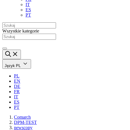
IT
ES
PT
Wszystkie kategorie
Język
PL
PL
EN
DE
FR
IT
ES
PT
Comarch
DPM-TEST
newscopy