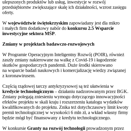
ulepszonych produktów lub usług, inwestycje w rozwój
przedsiębiorstw zwiększające skalę ich działalności, wzrost zasięgu
oferty.
W
województwie świętokrzyskim
zapowiadany jest dla mikro
i małych firm dodatkowy nabór do
konkursu
2.5 Wsparcie
inwestycyjne sektora MŚP
.
Zmiany w projektach badawczo-rozwojowych
W Programie Operacyjnym Inteligentny Rozwój (POIR), również
zaszły zmiany nakierowane na walkę z Covid-19 i łagodzenie
skutków gospodarczych pandemii. Duże środki skierowano
na wsparcie badań naukowych i komercjalizację wiedzy związanej
z koronawirusem.
Częścią rządowej tarczy antykryzysowej są też ułatwienia w
kredycie technologicznym
– działaniu nadzorowanym przez BGK.
Zmiany polegają zniesieniu wymogu dotyczącego innowacyjności
efektów projektu w skali kraju i rozszerzeniu katalogu wydatków
kwalifikowanych do projektu. Znika też dotychczasowy limit kwoty
premii technologicznej w wysokości 6 mln zł, a wkład własny firmy
będzie mógł być finansowany z kredytu technologicznego.
W konkursie
Granty na rozwój technologii
prowadzonym przez