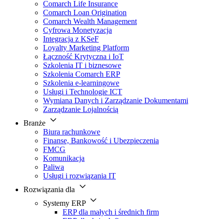
Comarch Life Insurance
Comarch Loan Origination
Comarch Wealth Management
Cyfrowa Monetyzacja
Integracja z KSeF
Loyalty Marketing Platform
Łączność Krytyczna i IoT
Szkolenia IT i biznesowe
Szkolenia Comarch ERP
Szkolenia e-learningowe
Usługi i Technologie ICT
Wymiana Danych i Zarządzanie Dokumentami
Zarządzanie Lojalnością
Branże
Biura rachunkowe
Finanse, Bankowość i Ubezpieczenia
FMCG
Komunikacja
Paliwa
Usługi i rozwiązania IT
Rozwiązania dla
Systemy ERP
ERP dla małych i średnich firm