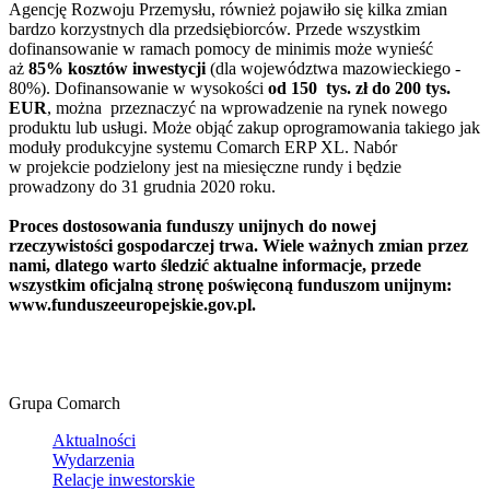
Agencję Rozwoju Przemysłu, również pojawiło się kilka zmian
bardzo korzystnych dla przedsiębiorców. Przede wszystkim
dofinansowanie w ramach pomocy de minimis może wynieść
aż
85% kosztów inwestycji
(dla województwa mazowieckiego -
80%). Dofinansowanie w wysokości
od 150 tys. zł do 200 tys.
EUR
, można przeznaczyć na wprowadzenie na rynek nowego
produktu lub usługi. Może objąć zakup oprogramowania takiego jak
moduły produkcyjne systemu Comarch ERP XL. Nabór
w projekcie podzielony jest na miesięczne rundy i będzie
prowadzony do 31 grudnia 2020 roku.
Proces dostosowania funduszy unijnych do nowej
rzeczywistości gospodarczej trwa. Wiele ważnych zmian przez
nami, dlatego warto śledzić aktualne informacje, przede
wszystkim oficjalną stronę poświęconą funduszom unijnym:
www.funduszeeuropejskie.gov.pl.
Grupa Comarch
Aktualności
Wydarzenia
Relacje inwestorskie