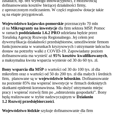
zasadach, np. bez wymogu innowacyjności, z możliwością
dofinansowania kosztów bieżącej działalności firmy,
z uproszczonym rozliczaniem. W części regionów dotacje takie
są na etapie przygotowań.
Województwo kujawsko-pomorskie
przeznaczyło 70 mln
zł na
Mikrogranty na inwestycje
dla firm sektora MŚP. Pomoc
w ramach
poddziałania 1.6.2 PRO
udzielana będzie przez
Toruńską Agencję Rozwoju Regionalnego. Jej celem jest
dywersyfikacja działalności przedsiębiorstw, umożliwienie firmom
funkcjonowania w warunkach kryzysowych i utrzymanie łańcucha
dostaw na potrzeby walki z COVID-19. Zapowiadany poziom
dofinansowania ma wynieść aż
95% kosztów kwalifikowanych
,
a maksymalna kwota wsparcia wyniesie od 30 do 60 tys. zł.
Bony wsparcia dla MŚP
o wartości od 30 do 100 tys. zł dla
mikrofirm oraz o wartości od 50 do 200 tys. zł dla małych i średnich
firm, planowane są w
województwie lubuskim
. Dofinansowanie
na poziomie 85% ma wspierać inwestycje w firmach dotkniętych
skutkami epidemii koronawirusa. Ma służyć utrzymaniu miejsc
pracy i wspierać rozwój firm po „odmrożeniu gospodarki”. Bony
będą realizowane w trybie nadzwyczajnym w
Działaniu
1.2 Rozwój przedsiębiorczości
.
Województwo łódzkie
szykuje dofinansowanie dla firm