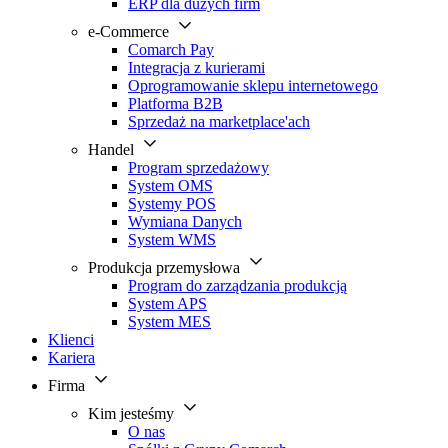
ERP dla dużych firm
e-Commerce
Comarch Pay
Integracja z kurierami
Oprogramowanie sklepu internetowego
Platforma B2B
Sprzedaż na marketplace'ach
Handel
Program sprzedażowy
System OMS
Systemy POS
Wymiana Danych
System WMS
Produkcja przemysłowa
Program do zarządzania produkcją
System APS
System MES
Klienci
Kariera
Firma
Kim jesteśmy
O nas