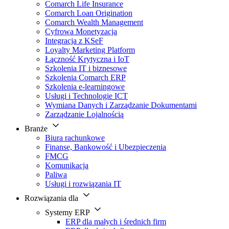
Comarch Life Insurance
Comarch Loan Origination
Comarch Wealth Management
Cyfrowa Monetyzacja
Integracja z KSeF
Loyalty Marketing Platform
Łączność Krytyczna i IoT
Szkolenia IT i biznesowe
Szkolenia Comarch ERP
Szkolenia e-learningowe
Usługi i Technologie ICT
Wymiana Danych i Zarządzanie Dokumentami
Zarządzanie Lojalnością
Branże
Biura rachunkowe
Finanse, Bankowość i Ubezpieczenia
FMCG
Komunikacja
Paliwa
Usługi i rozwiązania IT
Rozwiązania dla
Systemy ERP
ERP dla małych i średnich firm