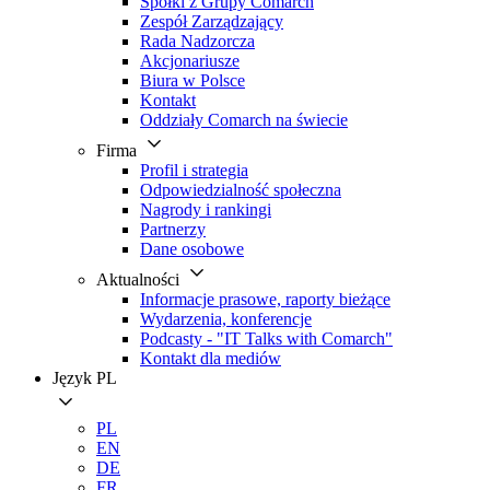
Spółki z Grupy Comarch
Zespół Zarządzający
Rada Nadzorcza
Akcjonariusze
Biura w Polsce
Kontakt
Oddziały Comarch na świecie
Firma
Profil i strategia
Odpowiedzialność społeczna
Nagrody i rankingi
Partnerzy
Dane osobowe
Aktualności
Informacje prasowe, raporty bieżące
Wydarzenia, konferencje
Podcasty - "IT Talks with Comarch"
Kontakt dla mediów
Język
PL
PL
EN
DE
FR