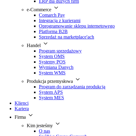
ERP dla dużych firm
e-Commerce
Comarch Pay
Integracja z kurierami
Oprogramowanie sklepu internetowego
Platforma B2B
Sprzedaż na marketplace'ach
Handel
Program sprzedażowy
System OMS
Systemy POS
Wymiana Danych
System WMS
Produkcja przemysłowa
Program do zarządzania produkcją
System APS
System MES
Klienci
Kariera
Firma
Kim jesteśmy
O nas