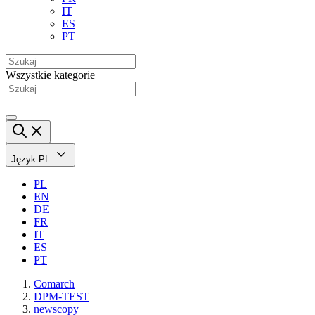
IT
ES
PT
Wszystkie kategorie
Język
PL
PL
EN
DE
FR
IT
ES
PT
Comarch
DPM-TEST
newscopy