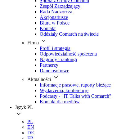
Spółki z Grupy Comarch
Zespół Zarządzający
Rada Nadzorcza
Akcjonariusze
Biura w Polsce
Kontakt
Oddziały Comarch na świecie
Firma
Profil i strategia
Odpowiedzialność społeczna
Nagrody i rankingi
Partnerzy
Dane osobowe
Aktualności
Informacje prasowe, raporty bieżące
Wydarzenia, konferencje
Podcasty - "IT Talks with Comarch"
Kontakt dla mediów
Język
PL
PL
EN
DE
FR