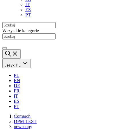
IT
ES
PT
Wszystkie kategorie
Język
PL
PL
EN
DE
FR
IT
ES
PT
Comarch
DPM-TEST
newscopy