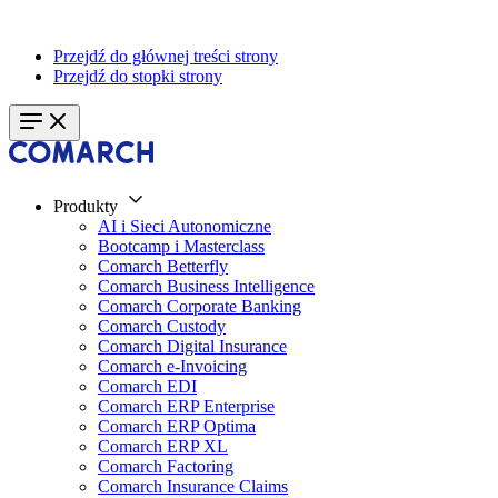
Przejdź do głównej treści strony
Przejdź do stopki strony
Produkty
AI i Sieci Autonomiczne
Bootcamp i Masterclass
Comarch Betterfly
Comarch Business Intelligence
Comarch Corporate Banking
Comarch Custody
Comarch Digital Insurance
Comarch e-Invoicing
Comarch EDI
Comarch ERP Enterprise
Comarch ERP Optima
Comarch ERP XL
Comarch Factoring
Comarch Insurance Claims