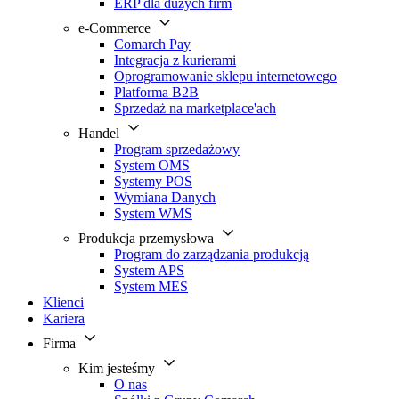
ERP dla dużych firm
e-Commerce
Comarch Pay
Integracja z kurierami
Oprogramowanie sklepu internetowego
Platforma B2B
Sprzedaż na marketplace'ach
Handel
Program sprzedażowy
System OMS
Systemy POS
Wymiana Danych
System WMS
Produkcja przemysłowa
Program do zarządzania produkcją
System APS
System MES
Klienci
Kariera
Firma
Kim jesteśmy
O nas