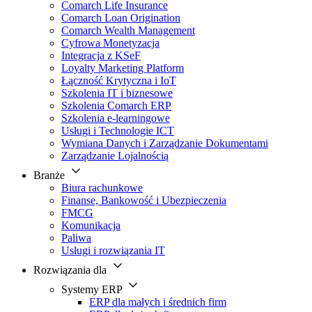
Comarch Life Insurance
Comarch Loan Origination
Comarch Wealth Management
Cyfrowa Monetyzacja
Integracja z KSeF
Loyalty Marketing Platform
Łączność Krytyczna i IoT
Szkolenia IT i biznesowe
Szkolenia Comarch ERP
Szkolenia e-learningowe
Usługi i Technologie ICT
Wymiana Danych i Zarządzanie Dokumentami
Zarządzanie Lojalnością
Branże
Biura rachunkowe
Finanse, Bankowość i Ubezpieczenia
FMCG
Komunikacja
Paliwa
Usługi i rozwiązania IT
Rozwiązania dla
Systemy ERP
ERP dla małych i średnich firm