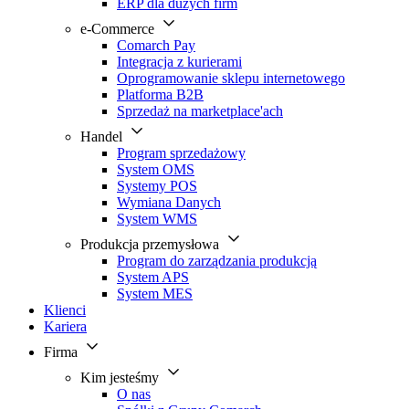
ERP dla dużych firm
e-Commerce
Comarch Pay
Integracja z kurierami
Oprogramowanie sklepu internetowego
Platforma B2B
Sprzedaż na marketplace'ach
Handel
Program sprzedażowy
System OMS
Systemy POS
Wymiana Danych
System WMS
Produkcja przemysłowa
Program do zarządzania produkcją
System APS
System MES
Klienci
Kariera
Firma
Kim jesteśmy
O nas