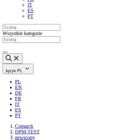
IT
ES
PT
Wszystkie kategorie
Język
PL
PL
EN
DE
FR
IT
ES
PT
Comarch
DPM-TEST
newscopy