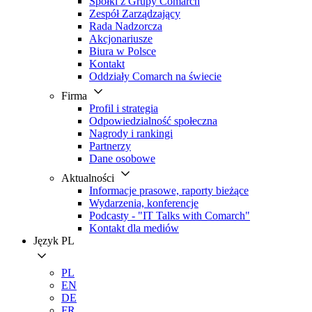
Spółki z Grupy Comarch
Zespół Zarządzający
Rada Nadzorcza
Akcjonariusze
Biura w Polsce
Kontakt
Oddziały Comarch na świecie
Firma
Profil i strategia
Odpowiedzialność społeczna
Nagrody i rankingi
Partnerzy
Dane osobowe
Aktualności
Informacje prasowe, raporty bieżące
Wydarzenia, konferencje
Podcasty - "IT Talks with Comarch"
Kontakt dla mediów
Język
PL
PL
EN
DE
FR