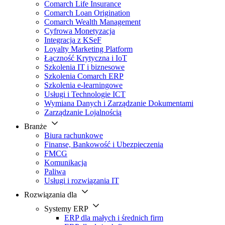
Comarch Life Insurance
Comarch Loan Origination
Comarch Wealth Management
Cyfrowa Monetyzacja
Integracja z KSeF
Loyalty Marketing Platform
Łączność Krytyczna i IoT
Szkolenia IT i biznesowe
Szkolenia Comarch ERP
Szkolenia e-learningowe
Usługi i Technologie ICT
Wymiana Danych i Zarządzanie Dokumentami
Zarządzanie Lojalnością
Branże
Biura rachunkowe
Finanse, Bankowość i Ubezpieczenia
FMCG
Komunikacja
Paliwa
Usługi i rozwiązania IT
Rozwiązania dla
Systemy ERP
ERP dla małych i średnich firm