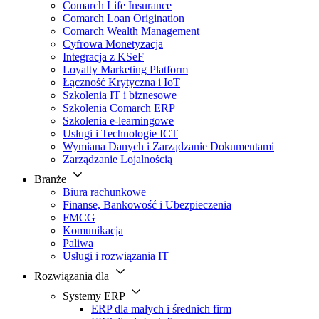
Comarch Life Insurance
Comarch Loan Origination
Comarch Wealth Management
Cyfrowa Monetyzacja
Integracja z KSeF
Loyalty Marketing Platform
Łączność Krytyczna i IoT
Szkolenia IT i biznesowe
Szkolenia Comarch ERP
Szkolenia e-learningowe
Usługi i Technologie ICT
Wymiana Danych i Zarządzanie Dokumentami
Zarządzanie Lojalnością
Branże
Biura rachunkowe
Finanse, Bankowość i Ubezpieczenia
FMCG
Komunikacja
Paliwa
Usługi i rozwiązania IT
Rozwiązania dla
Systemy ERP
ERP dla małych i średnich firm