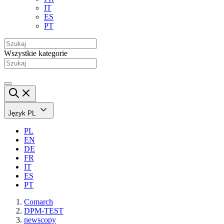
IT
ES
PT
Wszystkie kategorie
Język
PL
PL
EN
DE
FR
IT
ES
PT
Comarch
DPM-TEST
newscopy