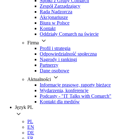
Spółki z Grupy Comarch
Zespół Zarządzający
Rada Nadzorcza
Akcjonariusze
Biura w Polsce
Kontakt
Oddziały Comarch na świecie
Firma
Profil i strategia
Odpowiedzialność społeczna
Nagrody i rankingi
Partnerzy
Dane osobowe
Aktualności
Informacje prasowe, raporty bieżące
Wydarzenia, konferencje
Podcasty - "IT Talks with Comarch"
Kontakt dla mediów
Język
PL
PL
EN
DE
FR