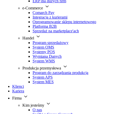
ERP dla dużych firm
e-Commerce
Comarch Pay
Integracja z kurierami
Oprogramowanie sklepu internetowego
Platforma B2B
Sprzedaż na marketplace'ach
Handel
Program sprzedażowy
System OMS
Systemy POS
Wymiana Danych
System WMS
Produkcja przemysłowa
Program do zarządzania produkcją
System APS
System MES
Klienci
Kariera
Firma
Kim jesteśmy
O nas