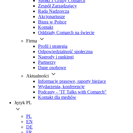
Spółki z Grupy Comarch
Zespół Zarządzający
Rada Nadzorcza
Akcjonariusze
Biura w Polsce
Kontakt
Oddziały Comarch na świecie
Firma
Profil i strategia
Odpowiedzialność społeczna
Nagrody i rankingi
Partnerzy
Dane osobowe
Aktualności
Informacje prasowe, raporty bieżące
Wydarzenia, konferencje
Podcasty - "IT Talks with Comarch"
Kontakt dla mediów
Język
PL
PL
EN
DE
FR