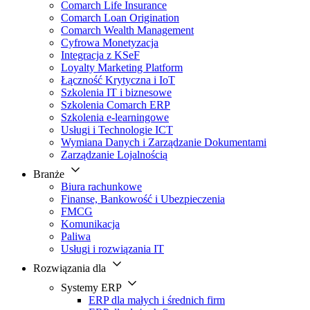
Comarch Life Insurance
Comarch Loan Origination
Comarch Wealth Management
Cyfrowa Monetyzacja
Integracja z KSeF
Loyalty Marketing Platform
Łączność Krytyczna i IoT
Szkolenia IT i biznesowe
Szkolenia Comarch ERP
Szkolenia e-learningowe
Usługi i Technologie ICT
Wymiana Danych i Zarządzanie Dokumentami
Zarządzanie Lojalnością
Branże
Biura rachunkowe
Finanse, Bankowość i Ubezpieczenia
FMCG
Komunikacja
Paliwa
Usługi i rozwiązania IT
Rozwiązania dla
Systemy ERP
ERP dla małych i średnich firm