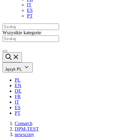
IT
ES
PT
Wszystkie kategorie
Język
PL
PL
EN
DE
FR
IT
ES
PT
Comarch
DPM-TEST
newscopy