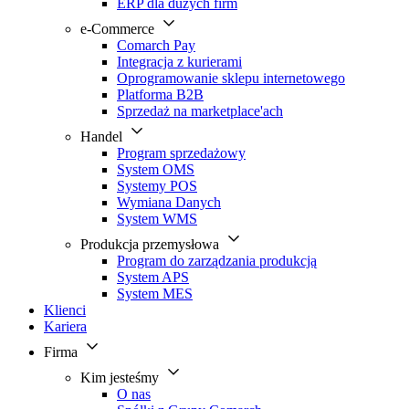
ERP dla dużych firm
e-Commerce
Comarch Pay
Integracja z kurierami
Oprogramowanie sklepu internetowego
Platforma B2B
Sprzedaż na marketplace'ach
Handel
Program sprzedażowy
System OMS
Systemy POS
Wymiana Danych
System WMS
Produkcja przemysłowa
Program do zarządzania produkcją
System APS
System MES
Klienci
Kariera
Firma
Kim jesteśmy
O nas