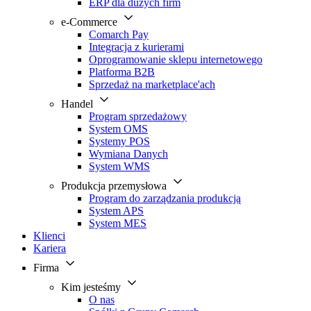
ERP dla dużych firm
e-Commerce
Comarch Pay
Integracja z kurierami
Oprogramowanie sklepu internetowego
Platforma B2B
Sprzedaż na marketplace'ach
Handel
Program sprzedażowy
System OMS
Systemy POS
Wymiana Danych
System WMS
Produkcja przemysłowa
Program do zarządzania produkcją
System APS
System MES
Klienci
Kariera
Firma
Kim jesteśmy
O nas