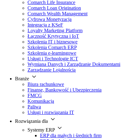
Comarch Life Insurance
Comarch Loan Origination
Comarch Wealth Management
Cyfrowa Monetyzacja
Integracja z KSeF
Loyalty Marketing Platform
Łączność Krytyczna i IoT
Szkolenia IT i biznesowe
Szkolenia Comarch ERP
Szkolenia e-learningowe
Usługi i Technologie ICT
Wymiana Danych i Zarządzanie Dokumentami
Zarządzanie Lojalnością
Branże
Biura rachunkowe
Finanse, Bankowość i Ubezpieczenia
FMCG
Komunikacja
Paliwa
Usługi i rozwiązania IT
Rozwiązania dla
Systemy ERP
ERP dla małych i średnich firm