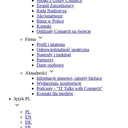
Spółki z Grupy Comarch
Zespół Zarządzający
Rada Nadzorcza
Akcjonariusze
Biura w Polsce
Kontakt
Oddziały Comarch na świecie
Firma
Profil i strategia
Odpowiedzialność społeczna
Nagrody i rankingi
Partnerzy
Dane osobowe
Aktualności
Informacje prasowe, raporty bieżące
Wydarzenia, konferencje
Podcasty - "IT Talks with Comarch"
Kontakt dla mediów
Język
PL
PL
EN
DE
FR