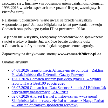
zapoznać się z finansowym podsumowaniem działalności Comarch
1993-2013 w wielu aspektach oraz poznać listę najważniejszych
klientów firmy.
Na stronie jubileuszowej warte uwagi są przede wszystkim
wspomnienia prof. Janusza Filipiaka na temat powstania, rozwoju
Comarch oraz polskiego rynku IT na przestrzeni 20 lat.
To jednak nie wszystko, zachęcamy pracowników do sprawdzenia
swojej wiedzy o firmie. Już wkrótce będzie dostępny quiz
o Comarch, w którym można będzie wygrać cenne nagrody.
Zapraszamy na dedykowaną stroną:
www.comarch20lecie.pl >>
Ostatnie artykuły
04.08.2026
Transformacja AI zaczyna się od ludzi – Żaklina
Pawlak-Iwińska dla Dziennika Gazety Prawnej
16.07.2026
Comarch liderem polskiego rynku IT – wyniki
raportu ITwiz Best100 edycja 2026
03.07.2026
Comarch na Data Science Summit AI Edition: Jak
napędzamy transformację „AI-First”!
02.07.2026
Andrzej Bargiel z historycznym wyczynem!
Skialpinista jako pierwszy zjechał na nartach z Nanga Parbat
– Comarch oficjalnym sponsorem wyprawy