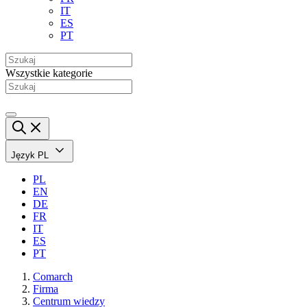
IT
ES
PT
Wszystkie kategorie
Język
PL
PL
EN
DE
FR
IT
ES
PT
Comarch
Firma
Centrum wiedzy