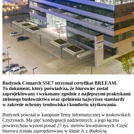
Budynek Comarch SSE7 otrzymał certyfikat BREEAM.
To dokument, który poświadcza, że biurowiec został
zaprojektowany i wykonany zgodnie z najlepszymi praktykami
zielonego budownictwa oraz spełnienia najwyższe standardy
w zakresie ochrony środowiska i komfortu użytkowania.
Budynek powstał w kampusie firmy informatycznej w krakowskich
Czyżynach. Ma pięć kondygnacji nadziemnych, a jego łączna
powierzchnia wynosi ponad 27 tys. metrów kwadratowych. Część
biurowa została zaprojektowana w klasie A z dbałością