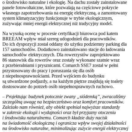
o środowisko naturalne i ekologię. Na dachu zostały zainstalowane
panele fotowoltaiczne, które pozwalają na częściowe pokrycie
własnego zapotrzebowania na energię elektryczną, a zamontowany
system klimatyzacyjny funkcjonuje w trybie ekologicznym,
zużywając mniej energii elektrycznej niż tradycyjny model.
Na wysoką ocenę w procesie certyfikacji biurowca pod katem
BREEAM wpływ miał szereg udogodnień dla pracowników.
Do ich dyspozycji został oddany do użytku podziemny parking dla
157 samochodów. Dodatkowo zainstalowano stacje do ładowania
samochodów elektrycznych. Dla rowerzystów zaprojektowano
86 stanowisk dla rowerów oraz zostały wykonane szatnie wraz
z przebieralniami i prysznicami. Comarch SSE7 został w pełni
przystosowany do pracy i poruszania się dla osób
z niepełnosprawnościami. Przed wejściem do budynku
są utwardzone podjazdy, a na każdym piętrze znajdują się toalety
dostosowane do potrzeb osób niepełnosprawnych ruchowo.
–
Projektując budynek potocznie zwany „siódemką”, zwracaliśmy
szczególną uwagę na bezpieczeństwo oraz komfort pracowników.
Zależało nam również, aby obiekt spełniał najwyższe standardy
w zakresie ekologii i wydajności oraz był przyjazny otoczeniu
i środowisku naturalnemu. Comarch kładzie duży nacisk
na świadomość ekologiczną i ogranicza wpływ swojej działalności
na środowisko naturalne, minimalizując zużycie energii elektrycznej