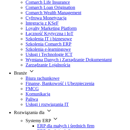
Comarch Life Insurance
Comarch Loan Origination
Comarch Wealth Management
Cyfrowa Monetyzacja
Integracja z KSeF
Loyalty Marketing Platform
Łączność Krytyczna i IoT
Szkolenia IT i biznesowe
Szkolenia Comarch ERP
Szkolenia e-learningowe
Usługi i Technologie ICT
Wymiana Danych i Zarządzanie Dokumentami
Zarządzanie Lojalnością
Branże
Biura rachunkowe
Finanse, Bankowość i Ubezpieczenia
FMCG
Komunikacja
Paliwa
Usługi i rozwiązania IT
Rozwiązania dla
Systemy ERP
ERP dla małych i średnich firm