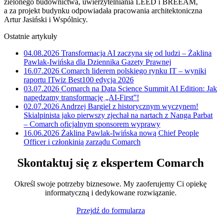
zielonego budownictwa, uwierzytelniania LEED i BREEAM,
a za projekt budynku odpowiadała pracowania architektoniczna
Artur Jasiński i Wspólnicy.
Ostatnie artykuły
04.08.2026
Transformacja AI zaczyna się od ludzi – Żaklina
Pawlak-Iwińska dla Dziennika Gazety Prawnej
16.07.2026
Comarch liderem polskiego rynku IT – wyniki
raportu ITwiz Best100 edycja 2026
03.07.2026
Comarch na Data Science Summit AI Edition: Jak
napędzamy transformację „AI-First”!
02.07.2026
Andrzej Bargiel z historycznym wyczynem!
Skialpinista jako pierwszy zjechał na nartach z Nanga Parbat
– Comarch oficjalnym sponsorem wyprawy
16.06.2026
Żaklina Pawlak-Iwińska nową Chief People
Officer i członkinią zarządu Comarch
Skontaktuj się z ekspertem Comarch
Określ swoje potrzeby biznesowe. My zaoferujemy Ci opiekę
informatyczną i dedykowane rozwiązanie.
Przejdź do formularza