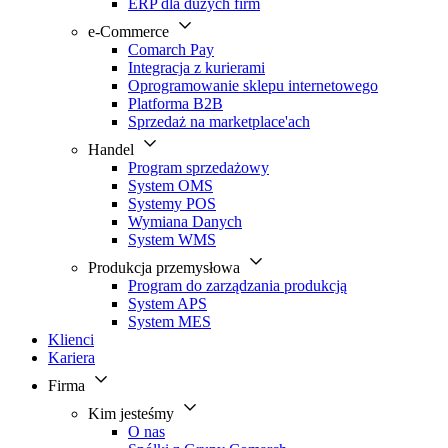
ERP dla dużych firm
e-Commerce
Comarch Pay
Integracja z kurierami
Oprogramowanie sklepu internetowego
Platforma B2B
Sprzedaż na marketplace'ach
Handel
Program sprzedażowy
System OMS
Systemy POS
Wymiana Danych
System WMS
Produkcja przemysłowa
Program do zarządzania produkcją
System APS
System MES
Klienci
Kariera
Firma
Kim jesteśmy
O nas