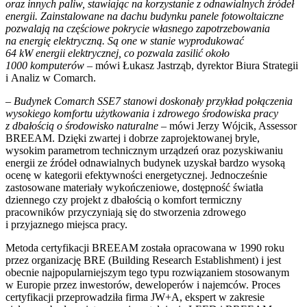
oraz innych paliw, stawiając na korzystanie z odnawialnych źródeł
energii. Zainstalowane na dachu budynku panele fotowoltaiczne
pozwalają na częściowe pokrycie własnego zapotrzebowania
na energię elektryczną. Są one w stanie wyprodukować
64 kW energii elektrycznej, co pozwala zasilić około
1000 komputerów –
mówi Łukasz Jastrząb, dyrektor Biura Strategii
i Analiz w Comarch.
– Budynek Comarch SSE7 stanowi doskonały przykład połączenia
wysokiego komfortu użytkowania i zdrowego środowiska pracy
z dbałością o środowisko naturalne –
mówi Jerzy Wójcik, Assessor
BREEAM. Dzięki zwartej i dobrze zaprojektowanej bryle,
wysokim parametrom technicznym urządzeń oraz pozyskiwaniu
energii ze źródeł odnawialnych budynek uzyskał bardzo wysoką
ocenę w kategorii efektywności energetycznej. Jednocześnie
zastosowane materiały wykończeniowe, dostępność światła
dziennego czy projekt z dbałością o komfort termiczny
pracowników przyczyniają się do stworzenia zdrowego
i przyjaznego miejsca pracy.
Metoda certyfikacji BREEAM została opracowana w 1990 roku
przez organizację BRE (Building Research Establishment) i jest
obecnie najpopularniejszym tego typu rozwiązaniem stosowanym
w Europie przez inwestorów, deweloperów i najemców. Proces
certyfikacji przeprowadziła firma JW+A, ekspert w zakresie