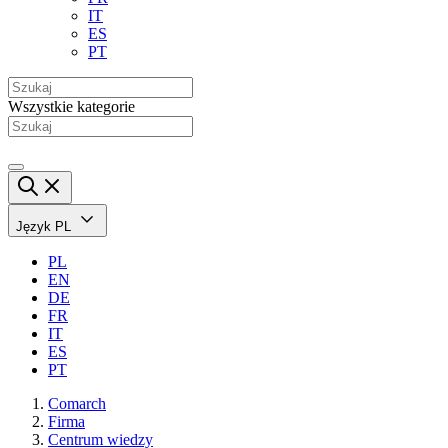
IT
ES
PT
Wszystkie kategorie
Język
PL
PL
EN
DE
FR
IT
ES
PT
Comarch
Firma
Centrum wiedzy