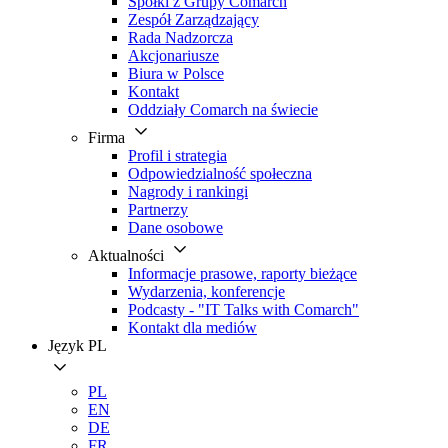
Spółki z Grupy Comarch
Zespół Zarządzający
Rada Nadzorcza
Akcjonariusze
Biura w Polsce
Kontakt
Oddziały Comarch na świecie
Firma
Profil i strategia
Odpowiedzialność społeczna
Nagrody i rankingi
Partnerzy
Dane osobowe
Aktualności
Informacje prasowe, raporty bieżące
Wydarzenia, konferencje
Podcasty - "IT Talks with Comarch"
Kontakt dla mediów
Język
PL
PL
EN
DE
FR