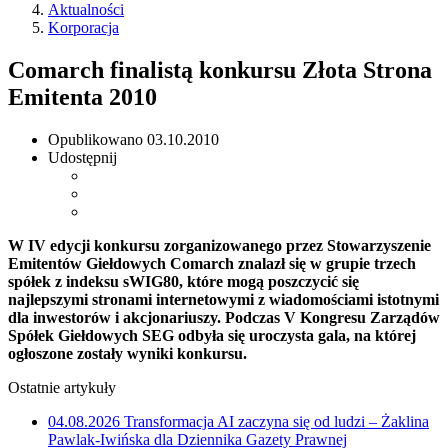
Aktualności
Korporacja
Comarch finalistą konkursu Złota Strona
Emitenta 2010
Opublikowano
03.10.2010
Udostępnij
W IV edycji konkursu zorganizowanego przez Stowarzyszenie
Emitentów Giełdowych Comarch znalazł się w grupie trzech
spółek z indeksu sWIG80, które mogą poszczycić się
najlepszymi stronami internetowymi z wiadomościami istotnymi
dla inwestorów i akcjonariuszy. Podczas V Kongresu Zarządów
Spółek Giełdowych SEG odbyła się uroczysta gala, na której
ogłoszone zostały wyniki konkursu.
Ostatnie artykuły
04.08.2026
Transformacja AI zaczyna się od ludzi – Żaklina
Pawlak-Iwińska dla Dziennika Gazety Prawnej