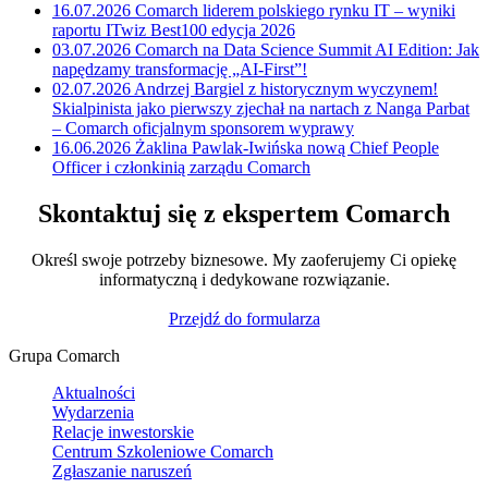
16.07.2026
Comarch liderem polskiego rynku IT – wyniki
raportu ITwiz Best100 edycja 2026
03.07.2026
Comarch na Data Science Summit AI Edition: Jak
napędzamy transformację „AI-First”!
02.07.2026
Andrzej Bargiel z historycznym wyczynem!
Skialpinista jako pierwszy zjechał na nartach z Nanga Parbat
– Comarch oficjalnym sponsorem wyprawy
16.06.2026
Żaklina Pawlak-Iwińska nową Chief People
Officer i członkinią zarządu Comarch
Skontaktuj się z ekspertem Comarch
Określ swoje potrzeby biznesowe. My zaoferujemy Ci opiekę
informatyczną i dedykowane rozwiązanie.
Przejdź do formularza
Grupa Comarch
Aktualności
Wydarzenia
Relacje inwestorskie
Centrum Szkoleniowe Comarch
Zgłaszanie naruszeń