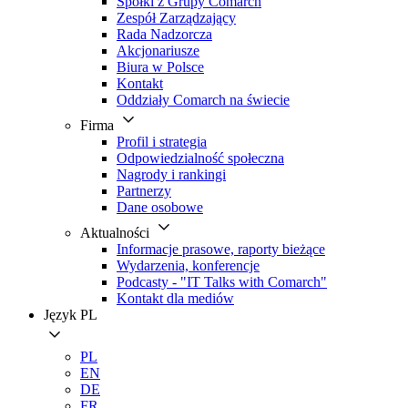
Spółki z Grupy Comarch
Zespół Zarządzający
Rada Nadzorcza
Akcjonariusze
Biura w Polsce
Kontakt
Oddziały Comarch na świecie
Firma
Profil i strategia
Odpowiedzialność społeczna
Nagrody i rankingi
Partnerzy
Dane osobowe
Aktualności
Informacje prasowe, raporty bieżące
Wydarzenia, konferencje
Podcasty - "IT Talks with Comarch"
Kontakt dla mediów
Język
PL
PL
EN
DE
FR