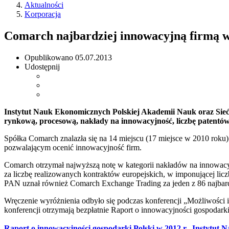
Aktualności
Korporacja
Comarch najbardziej innowacyjną firmą w
Opublikowano
05.07.2013
Udostępnij
Instytut Nauk Ekonomicznych Polskiej Akademii Nauk oraz Sie
rynkową, procesową, nakłady na innowacyjność, liczbę patentów
Spółka Comarch znalazła się na 14 miejscu (17 miejsce w 2010 roku) 
pozwalającym ocenić innowacyjność firm.
Comarch otrzymał najwyższą notę w kategorii nakładów na innowacy
za liczbę realizowanych kontraktów europejskich, w imponującej lic
PAN uznał również Comarch Exchange Trading za jeden z 86 najbar
Wręczenie wyróżnienia odbyło się podczas konferencji „Możliwości 
konferencji otrzymają bezpłatnie Raport o innowacyjności gospodark
Raport o innowacyjności gospodarki Polski w 2012 r., Instytu