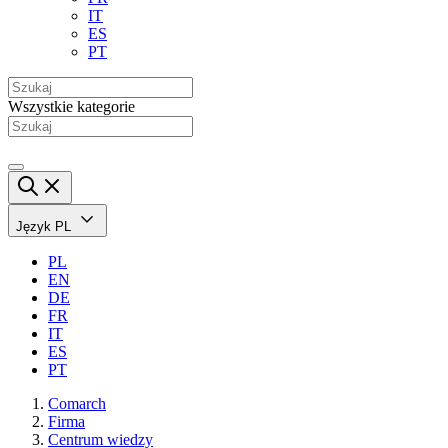
IT
ES
PT
Wszystkie kategorie
Język
PL
PL
EN
DE
FR
IT
ES
PT
Comarch
Firma
Centrum wiedzy