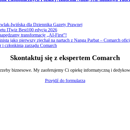
Pawlak-Iwińska dla Dziennika Gazety Prawnej
ortu ITwiz Best100 edycja 2026
napędzamy transformację „AI-First”!
nista jako pierwszy zjechał na nartach z Nanga Parbat – Comarch of
r i członkinią zarządu Comarch
Skontaktuj się z ekspertem Comarch
trzeby biznesowe. My zaoferujemy Ci opiekę informatyczną i dedykow
Przejdź do formularza