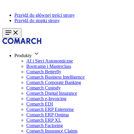
Przejdź do głównej treści strony
Przejdź do stopki strony
Produkty
AI i Sieci Autonomiczne
Bootcamp i Masterclass
Comarch Betterfly
Comarch Business Intelligence
Comarch Corporate Banking
Comarch Custody
Comarch Digital Insurance
Comarch e-Invoicing
Comarch EDI
Comarch ERP Enterprise
Comarch ERP Optima
Comarch ERP XL
Comarch Factoring
Comarch Insurance Claims