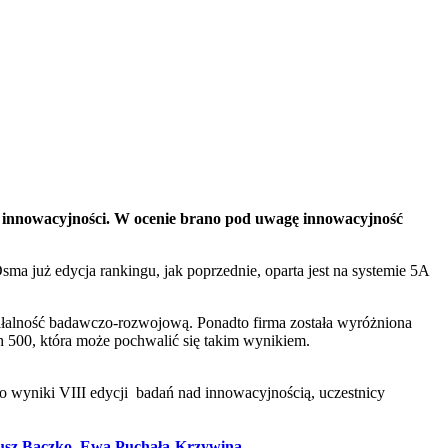
 innowacyjności. W ocenie brano pod uwagę innowacyjność
ma już edycja rankingu, jak poprzednie, oparta jest na systemie 5A
ałalność badawczo-rozwojową. Ponadto firma została wyróżniona
h 500, która może pochwalić się takim wynikiem.
o wyniki VIII edycji badań nad innowacyjnością, uczestnicy
eusz Baczko, Ewa Puchała-Krzywina.