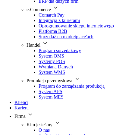
ERP dla dużych firm
e-Commerce
Comarch Pay
Integracja z kurierami
Oprogramowanie sklepu internetowego
Platforma B2B
Sprzedaż na marketplace'ach
Handel
Program sprzedażowy
System OMS
Systemy POS
Wymiana Danych
System WMS
Produkcja przemysłowa
Program do zarządzania produkcją
System APS
System MES
Klienci
Kariera
Firma
Kim jesteśmy
O nas