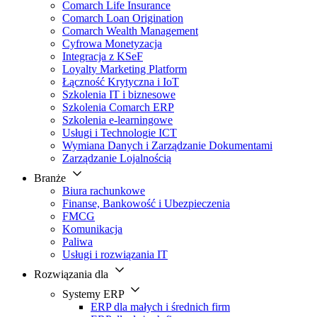
Comarch Life Insurance
Comarch Loan Origination
Comarch Wealth Management
Cyfrowa Monetyzacja
Integracja z KSeF
Loyalty Marketing Platform
Łączność Krytyczna i IoT
Szkolenia IT i biznesowe
Szkolenia Comarch ERP
Szkolenia e-learningowe
Usługi i Technologie ICT
Wymiana Danych i Zarządzanie Dokumentami
Zarządzanie Lojalnością
Branże
Biura rachunkowe
Finanse, Bankowość i Ubezpieczenia
FMCG
Komunikacja
Paliwa
Usługi i rozwiązania IT
Rozwiązania dla
Systemy ERP
ERP dla małych i średnich firm