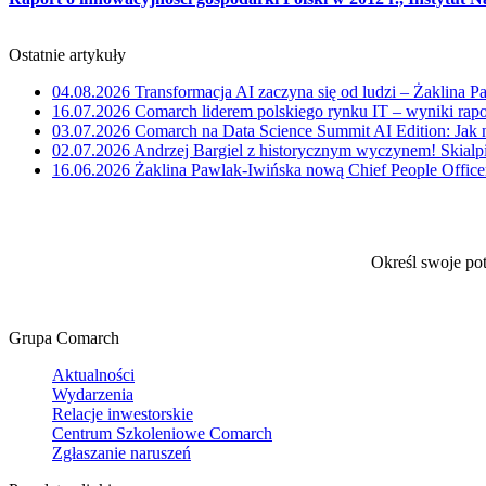
Ostatnie artykuły
04.08.2026
Transformacja AI zaczyna się od ludzi – Żaklina 
16.07.2026
Comarch liderem polskiego rynku IT – wyniki rap
03.07.2026
Comarch na Data Science Summit AI Edition: Jak 
02.07.2026
Andrzej Bargiel z historycznym wyczynem! Skialpi
16.06.2026
Żaklina Pawlak-Iwińska nową Chief People Office
Określ swoje po
Grupa Comarch
Aktualności
Wydarzenia
Relacje inwestorskie
Centrum Szkoleniowe Comarch
Zgłaszanie naruszeń