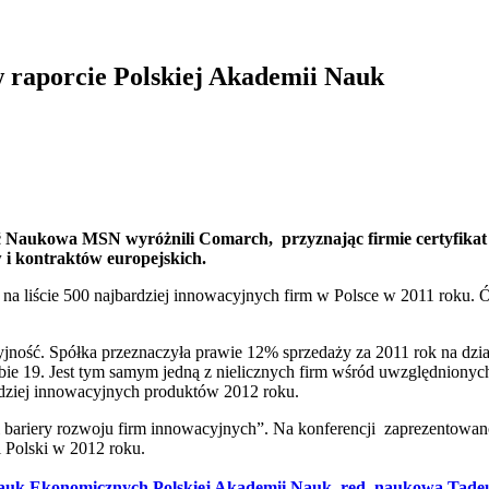
 raporcie Polskiej Akademii Nauk
ć Naukowa MSN wyróżnili Comarch, przyznając firmie certyfikat
 i kontraktów europejskich.
na liście 500 najbardziej innowacyjnych firm w Polsce w 2011 roku. Ós
jność. Spółka przeznaczyła prawie 12% sprzedaży za 2011 rok na dzi
zbie 19. Jest tym samym jedną z nielicznych firm wśród uwzględnionyc
dziej innowacyjnych produktów 2012 roku.
i bariery rozwoju firm innowacyjnych”. Na konferencji zaprezentowan
i Polski w 2012 roku.
t Nauk Ekonomicznych Polskiej Akademii Nauk, red. naukowa Tad