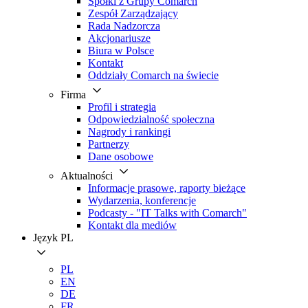
Spółki z Grupy Comarch
Zespół Zarządzający
Rada Nadzorcza
Akcjonariusze
Biura w Polsce
Kontakt
Oddziały Comarch na świecie
Firma
Profil i strategia
Odpowiedzialność społeczna
Nagrody i rankingi
Partnerzy
Dane osobowe
Aktualności
Informacje prasowe, raporty bieżące
Wydarzenia, konferencje
Podcasty - "IT Talks with Comarch"
Kontakt dla mediów
Język
PL
PL
EN
DE
FR