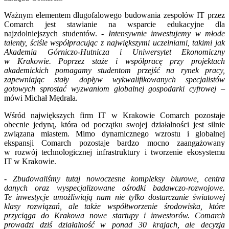
Ważnym elementem długofalowego budowania zespołów IT przez
Comarch jest stawianie na wsparcie edukacyjne dla
najzdolniejszych studentów. -
Intensywnie inwestujemy w młode
talenty, ściśle współpracując z największymi uczelniami, takimi jak
Akademia Górniczo-Hutnicza i Uniwersytet Ekonomiczny
w Krakowie. Poprzez staże i współpracę przy projektach
akademickich pomagamy studentom przejść na rynek pracy,
zapewniając stały dopływ wykwalifikowanych specjalistów
gotowych sprostać wyzwaniom globalnej gospodarki cyfrowej
–
mówi Michał Mędrala.
Wśród największych firm IT w Krakowie Comarch pozostaje
obecnie jedyną, która od początku swojej działalności jest silnie
związana miastem. Mimo dynamicznego wzrostu i globalnej
ekspansji Comarch pozostaje bardzo mocno zaangażowany
w rozwój technologicznej infrastruktury i tworzenie ekosystemu
IT w Krakowie.
-
Zbudowaliśmy tutaj nowoczesne kompleksy biurowe, centra
danych oraz wyspecjalizowane ośrodki badawczo-rozwojowe.
Te inwestycje umożliwiają nam nie tylko dostarczanie światowej
klasy rozwiązań, ale także współtworzenie środowiska, które
przyciąga do Krakowa nowe startupy i inwestorów. Comarch
prowadzi dziś działalność w ponad 30 krajach, ale decyzja