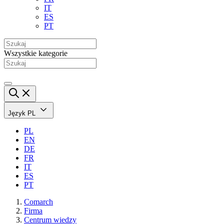
IT
ES
PT
Wszystkie kategorie
Język
PL
PL
EN
DE
FR
IT
ES
PT
Comarch
Firma
Centrum wiedzy