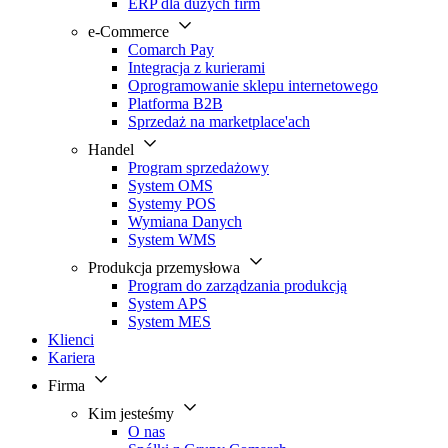
ERP dla dużych firm
e-Commerce
Comarch Pay
Integracja z kurierami
Oprogramowanie sklepu internetowego
Platforma B2B
Sprzedaż na marketplace'ach
Handel
Program sprzedażowy
System OMS
Systemy POS
Wymiana Danych
System WMS
Produkcja przemysłowa
Program do zarządzania produkcją
System APS
System MES
Klienci
Kariera
Firma
Kim jesteśmy
O nas