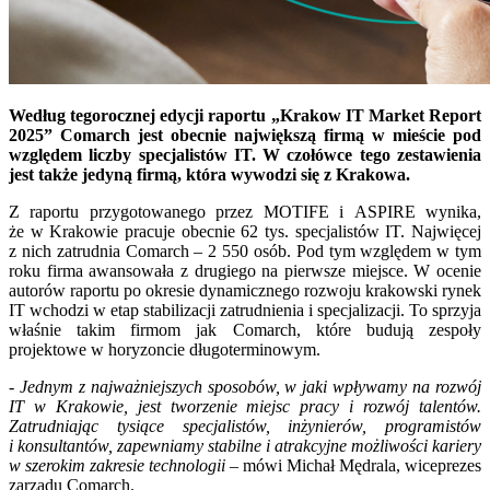
Według tegorocznej edycji raportu „Krakow IT Market Report
2025” Comarch jest obecnie największą firmą w mieście pod
względem liczby specjalistów IT. W czołówce tego zestawienia
jest także jedyną firmą, która wywodzi się z Krakowa.
Z raportu przygotowanego przez MOTIFE i ASPIRE wynika,
że w Krakowie pracuje obecnie 62 tys. specjalistów IT. Najwięcej
z nich zatrudnia Comarch – 2 550 osób. Pod tym względem w tym
roku firma awansowała z drugiego na pierwsze miejsce. W ocenie
autorów raportu po okresie dynamicznego rozwoju krakowski rynek
IT wchodzi w etap stabilizacji zatrudnienia i specjalizacji. To sprzyja
właśnie takim firmom jak Comarch, które budują zespoły
projektowe w horyzoncie długoterminowym.
-
Jednym z najważniejszych sposobów, w jaki wpływamy na rozwój
IT w Krakowie, jest tworzenie miejsc pracy i rozwój talentów.
Zatrudniając tysiące specjalistów, inżynierów, programistów
i konsultantów, zapewniamy stabilne i atrakcyjne możliwości kariery
w szerokim zakresie technologii
– mówi Michał Mędrala, wiceprezes
zarządu Comarch.