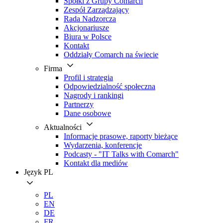
Spółki z Grupy Comarch
Zespół Zarządzający
Rada Nadzorcza
Akcjonariusze
Biura w Polsce
Kontakt
Oddziały Comarch na świecie
Firma
Profil i strategia
Odpowiedzialność społeczna
Nagrody i rankingi
Partnerzy
Dane osobowe
Aktualności
Informacje prasowe, raporty bieżące
Wydarzenia, konferencje
Podcasty - "IT Talks with Comarch"
Kontakt dla mediów
Język
PL
PL
EN
DE
FR