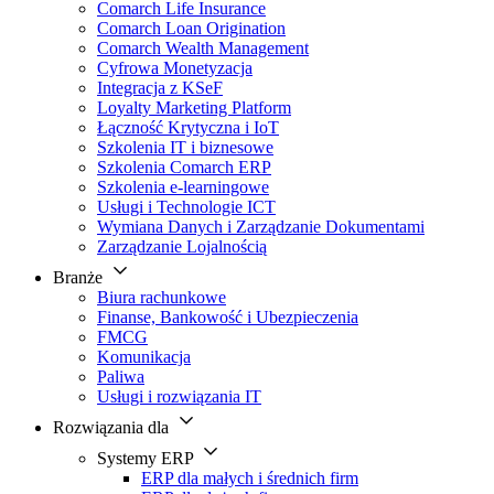
Comarch Life Insurance
Comarch Loan Origination
Comarch Wealth Management
Cyfrowa Monetyzacja
Integracja z KSeF
Loyalty Marketing Platform
Łączność Krytyczna i IoT
Szkolenia IT i biznesowe
Szkolenia Comarch ERP
Szkolenia e-learningowe
Usługi i Technologie ICT
Wymiana Danych i Zarządzanie Dokumentami
Zarządzanie Lojalnością
Branże
Biura rachunkowe
Finanse, Bankowość i Ubezpieczenia
FMCG
Komunikacja
Paliwa
Usługi i rozwiązania IT
Rozwiązania dla
Systemy ERP
ERP dla małych i średnich firm