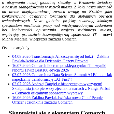
o utrzymaniu naszej globalnej siedziby w Krakowie świadczy
o naszym zaangażowaniu w rozwój miasta. Z kolei nasza obecność
na arenie międzynarodowej zwraca uwagę na Kraków jako
konkurencyjną, atrakcyjną lokalizację dla globalnych operacji
technologicznych. Nasze globalne projekty stwarzają lokalnym
specjalistom możliwość pracy nad międzynarodowymi zadaniami
bez konieczności opuszczania swojego rodzinnego miasta,
wspierając prawdziwie kosmopolityczną społeczność IT
– mówi
Michał Mędrala, wiceprezes zarządu Comarch.
Ostatnie artykuły
04.08.2026
Transformacja AI zaczyna się od ludzi – Żaklina
Pawlak-Iwińska dla Dziennika Gazety Prawnej
16.07.2026
Comarch liderem polskiego rynku IT – wyniki
raportu ITwiz Best100 edycja 2026
03.07.2026
Comarch na Data Science Summit AI Edition: Jak
napędzamy transformację „AI-First”!
02.07.2026
Andrzej Bargiel z historycznym wyczynem!
Skialpinista jako pierwszy zjechał na nartach z Nanga Parbat
– Comarch oficjalnym sponsorem wyprawy
16.06.2026
Żaklina Pawlak-Iwińska nową Chief People
Officer i członkinią zarządu Comarch
Skontaktuj się z ekspertem Comarch