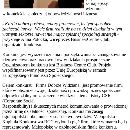
za najlepszy
wizerunek
w kontekście społecznej odpowiedzialności biznesu.
- Każdą dobrą postawę należy promować, by tym sposobem
zachęcać innych. Wiele firm realizuje na co dzień działania w tym
ważnym sektorze nawet nie mając spisanej specjalnej strategii
-
przyznaje Anna Potocka, wiceprezes BusinessCentre Club,
organizator konkursu.
Konkurs jest wyrazem uznania i podziękowania za zaangażowanie
kierownictwa oraz pracowników w działania prospołeczne.
Organizatorem konkursu jest Business Centre Club. Projekt
współfinansowany jest przez Unię Europejską w ramach
Europejskiego Funduszu Społecznego.
Celem konkursu "Firma Dobrze Widziana" jest promowanie firm,
które w obszarze swojej działalności prowadzą biznes społecznie
odpowiedzialny oraz szerzenie wiedzy na temat istoty CSR
(Corporate Social
Responsibility) i skutecznych metod komunikowania o prowadzonej
przez firmę działalności społecznej. Konkurs ma zasięg
ogólnopolski i obejmuje szesnaście województw. Małopolska
Kapituła Konkursowa BCC wyłoniła pięć firm, które w marcu będą
reprezentowały Małopolskę w ogólnopolskim finale konkursu.