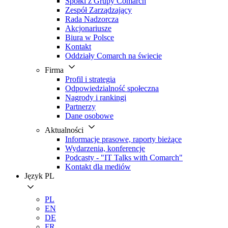
Spółki z Grupy Comarch
Zespół Zarządzający
Rada Nadzorcza
Akcjonariusze
Biura w Polsce
Kontakt
Oddziały Comarch na świecie
Firma
Profil i strategia
Odpowiedzialność społeczna
Nagrody i rankingi
Partnerzy
Dane osobowe
Aktualności
Informacje prasowe, raporty bieżące
Wydarzenia, konferencje
Podcasty - "IT Talks with Comarch"
Kontakt dla mediów
Język
PL
PL
EN
DE
FR