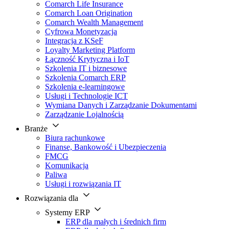
Comarch Life Insurance
Comarch Loan Origination
Comarch Wealth Management
Cyfrowa Monetyzacja
Integracja z KSeF
Loyalty Marketing Platform
Łączność Krytyczna i IoT
Szkolenia IT i biznesowe
Szkolenia Comarch ERP
Szkolenia e-learningowe
Usługi i Technologie ICT
Wymiana Danych i Zarządzanie Dokumentami
Zarządzanie Lojalnością
Branże
Biura rachunkowe
Finanse, Bankowość i Ubezpieczenia
FMCG
Komunikacja
Paliwa
Usługi i rozwiązania IT
Rozwiązania dla
Systemy ERP
ERP dla małych i średnich firm