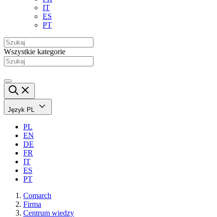
IT
ES
PT
Wszystkie kategorie
Język
PL
PL
EN
DE
FR
IT
ES
PT
Comarch
Firma
Centrum wiedzy