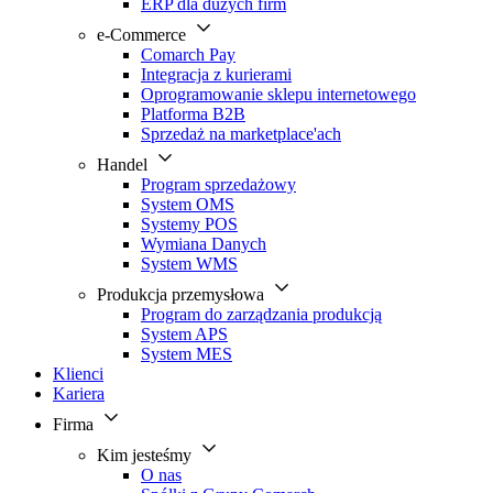
ERP dla dużych firm
e-Commerce
Comarch Pay
Integracja z kurierami
Oprogramowanie sklepu internetowego
Platforma B2B
Sprzedaż na marketplace'ach
Handel
Program sprzedażowy
System OMS
Systemy POS
Wymiana Danych
System WMS
Produkcja przemysłowa
Program do zarządzania produkcją
System APS
System MES
Klienci
Kariera
Firma
Kim jesteśmy
O nas