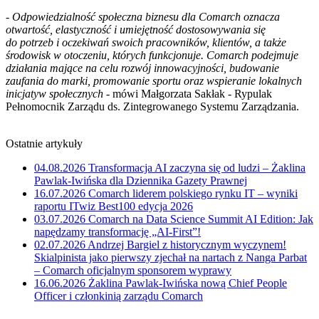
- Odpowiedzialność społeczna biznesu dla Comarch oznacza
otwartość, elastyczność i umiejętność dostosowywania się
do potrzeb i oczekiwań swoich pracowników, klientów, a także
środowisk w otoczeniu, których funkcjonuje. Comarch podejmuje
działania mające na celu rozwój innowacyjności, budowanie
zaufania do marki, promowanie sportu oraz wspieranie lokalnych
inicjatyw społecznych
- mówi Małgorzata Sakłak - Rypulak
Pełnomocnik Zarządu ds. Zintegrowanego Systemu Zarządzania.
Ostatnie artykuły
04.08.2026
Transformacja AI zaczyna się od ludzi – Żaklina
Pawlak-Iwińska dla Dziennika Gazety Prawnej
16.07.2026
Comarch liderem polskiego rynku IT – wyniki
raportu ITwiz Best100 edycja 2026
03.07.2026
Comarch na Data Science Summit AI Edition: Jak
napędzamy transformację „AI-First”!
02.07.2026
Andrzej Bargiel z historycznym wyczynem!
Skialpinista jako pierwszy zjechał na nartach z Nanga Parbat
– Comarch oficjalnym sponsorem wyprawy
16.06.2026
Żaklina Pawlak-Iwińska nową Chief People
Officer i członkinią zarządu Comarch