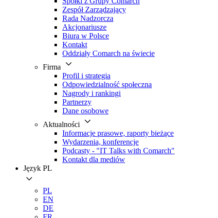
Spółki z Grupy Comarch
Zespół Zarządzający
Rada Nadzorcza
Akcjonariusze
Biura w Polsce
Kontakt
Oddziały Comarch na świecie
Firma
Profil i strategia
Odpowiedzialność społeczna
Nagrody i rankingi
Partnerzy
Dane osobowe
Aktualności
Informacje prasowe, raporty bieżące
Wydarzenia, konferencje
Podcasty - "IT Talks with Comarch"
Kontakt dla mediów
Język
PL
PL
EN
DE
FR