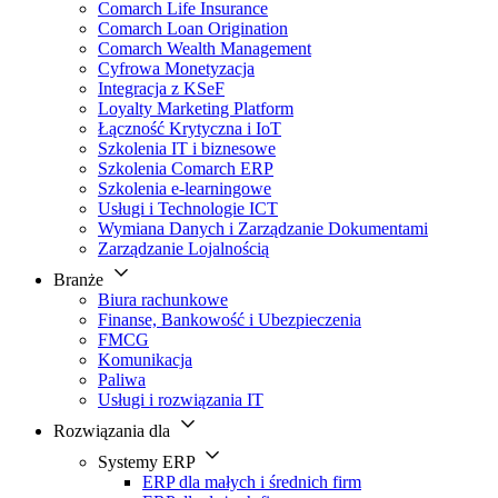
Comarch Life Insurance
Comarch Loan Origination
Comarch Wealth Management
Cyfrowa Monetyzacja
Integracja z KSeF
Loyalty Marketing Platform
Łączność Krytyczna i IoT
Szkolenia IT i biznesowe
Szkolenia Comarch ERP
Szkolenia e-learningowe
Usługi i Technologie ICT
Wymiana Danych i Zarządzanie Dokumentami
Zarządzanie Lojalnością
Branże
Biura rachunkowe
Finanse, Bankowość i Ubezpieczenia
FMCG
Komunikacja
Paliwa
Usługi i rozwiązania IT
Rozwiązania dla
Systemy ERP
ERP dla małych i średnich firm