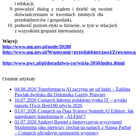
i edukacji,
prowadzić dialog z rządem i dzielić się swoimi
doświadczeniami w kwestiach istotnych dla
przedsiębiorców i gospodarki,
podnosić poziom etyki w biznesie, w tym w relacjach
z wszystkimi grupami interesariuszy.
Więcej:
http://www.mg.gov.pl/node/20280
http://www.mg.gov.pl/Wspieranie+przedsiebiorczosci/Zrownow
http://www.pwc.pl/pl/doradztwo-csr/wizja-2050/index.jhtml
Ostatnie artykuły
04.08.2026
Transformacja AI zaczyna się od ludzi – Żaklina
Pawlak-Iwińska dla Dziennika Gazety Prawnej
16.07.2026
Comarch liderem polskiego rynku IT – wyniki
raportu ITwiz Best100 edycja 2026
03.07.2026
Comarch na Data Science Summit AI Edition: Jak
napędzamy transformację „AI-First”!
02.07.2026
Andrzej Bargiel z historycznym wyczynem!
Skialpinista jako pierwszy zjechał na nartach z Nanga Parbat
– Comarch oficjalnym sponsorem wyprawy