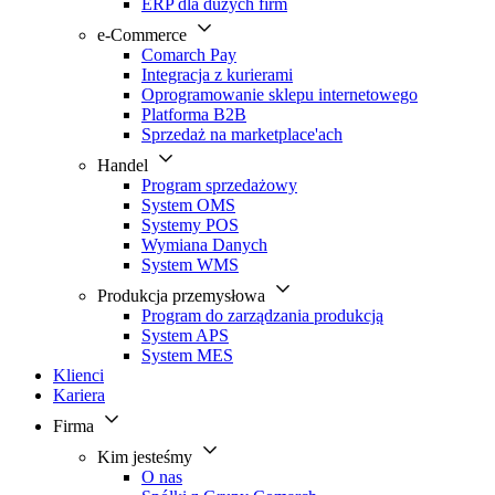
ERP dla dużych firm
e-Commerce
Comarch Pay
Integracja z kurierami
Oprogramowanie sklepu internetowego
Platforma B2B
Sprzedaż na marketplace'ach
Handel
Program sprzedażowy
System OMS
Systemy POS
Wymiana Danych
System WMS
Produkcja przemysłowa
Program do zarządzania produkcją
System APS
System MES
Klienci
Kariera
Firma
Kim jesteśmy
O nas