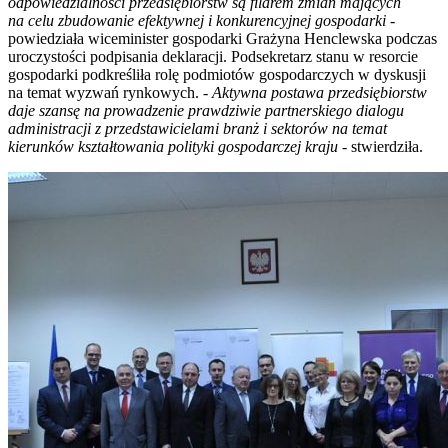
odpowiedzialności przedsiębiorstw są filarem zmian mających
na celu zbudowanie efektywnej i konkurencyjnej gospodarki -
powiedziała wiceminister gospodarki Grażyna Henclewska podczas
uroczystości podpisania deklaracji. Podsekretarz stanu w resorcie
gospodarki podkreśliła rolę podmiotów gospodarczych w dyskusji
na temat wyzwań rynkowych.
- Aktywna postawa przedsiębiorstw
daje szansę na prowadzenie prawdziwie partnerskiego dialogu
administracji z przedstawicielami branż i sektorów na temat
kierunków kształtowania polityki gospodarczej kraju -
stwierdziła.