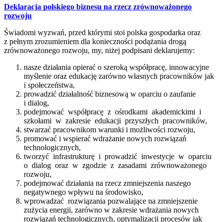
Deklaracja polskiego biznesu na rzecz zrównoważonego
rozwoju
Świadomi wyzwań, przed którymi stoi polska gospodarka oraz
z pełnym zrozumieniem dla konieczności podążania drogą
zrównoważonego rozwoju, my, niżej podpisani deklarujemy:
nasze działania opierać o szeroką współpracę, innowacyjne
myślenie oraz edukację zarówno własnych pracowników jak
i społeczeństwa,
prowadzić działalność biznesową w oparciu o zaufanie
i dialog,
podejmować współpracę z ośrodkami akademickimi i
szkołami w zakresie edukacji przyszłych pracowników,
stwarzać pracownikom warunki i możliwości rozwoju,
promować i wspierać wdrażanie nowych rozwiązań
technologicznych,
tworzyć infrastrukturę i prowadzić inwestycje w oparciu
o dialog oraz w zgodzie z zasadami zrównoważonego
rozwoju,
podejmować działania na rzecz zmniejszenia naszego
negatywnego wpływu na środowisko,
wprowadzać rozwiązania pozwalające na zmniejszenie
zużycia energii, zarówno w zakresie wdrażania nowych
rozwiązań technologicznych, optymalizacji procesów jak