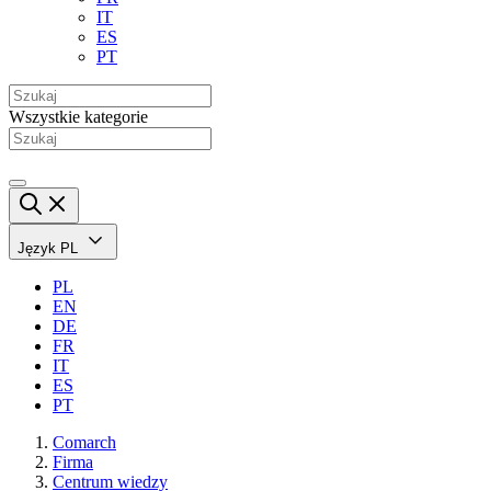
IT
ES
PT
Wszystkie kategorie
Język
PL
PL
EN
DE
FR
IT
ES
PT
Comarch
Firma
Centrum wiedzy