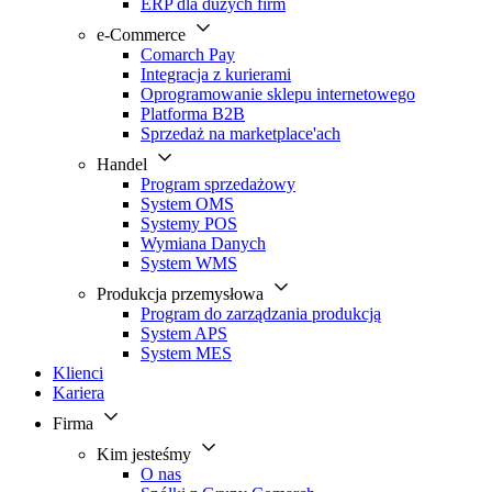
ERP dla dużych firm
e-Commerce
Comarch Pay
Integracja z kurierami
Oprogramowanie sklepu internetowego
Platforma B2B
Sprzedaż na marketplace'ach
Handel
Program sprzedażowy
System OMS
Systemy POS
Wymiana Danych
System WMS
Produkcja przemysłowa
Program do zarządzania produkcją
System APS
System MES
Klienci
Kariera
Firma
Kim jesteśmy
O nas