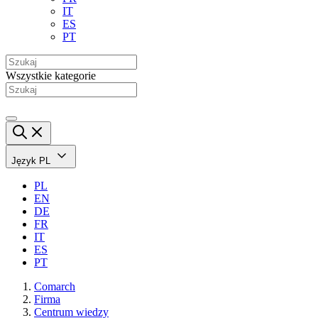
IT
ES
PT
Wszystkie kategorie
Język
PL
PL
EN
DE
FR
IT
ES
PT
Comarch
Firma
Centrum wiedzy