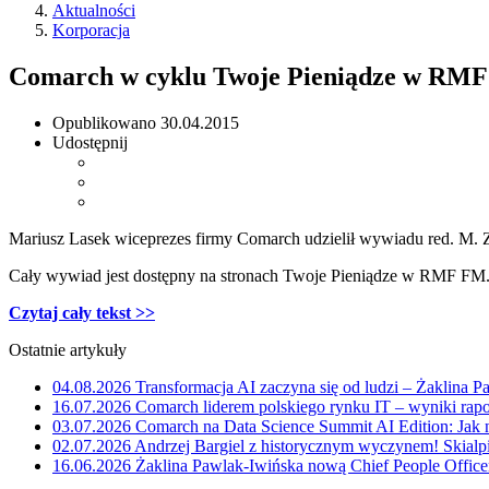
Aktualności
Korporacja
Comarch w cyklu Twoje Pieniądze w RM
Opublikowano
30.04.2015
Udostępnij
Mariusz Lasek wiceprezes firmy Comarch udzielił wywiadu red. M. Z
Cały wywiad jest dostępny na stronach Twoje Pieniądze w RMF FM
Czytaj cały tekst >>
Ostatnie artykuły
04.08.2026
Transformacja AI zaczyna się od ludzi – Żaklina 
16.07.2026
Comarch liderem polskiego rynku IT – wyniki rap
03.07.2026
Comarch na Data Science Summit AI Edition: Jak 
02.07.2026
Andrzej Bargiel z historycznym wyczynem! Skialpi
16.06.2026
Żaklina Pawlak-Iwińska nową Chief People Office