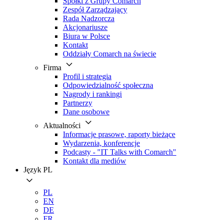
Spółki z Grupy Comarch
Zespół Zarządzający
Rada Nadzorcza
Akcjonariusze
Biura w Polsce
Kontakt
Oddziały Comarch na świecie
Firma
Profil i strategia
Odpowiedzialność społeczna
Nagrody i rankingi
Partnerzy
Dane osobowe
Aktualności
Informacje prasowe, raporty bieżące
Wydarzenia, konferencje
Podcasty - "IT Talks with Comarch"
Kontakt dla mediów
Język
PL
PL
EN
DE
FR