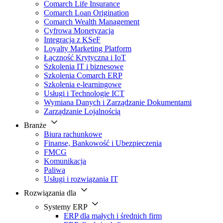
Comarch Life Insurance
Comarch Loan Origination
Comarch Wealth Management
Cyfrowa Monetyzacja
Integracja z KSeF
Loyalty Marketing Platform
Łączność Krytyczna i IoT
Szkolenia IT i biznesowe
Szkolenia Comarch ERP
Szkolenia e-learningowe
Usługi i Technologie ICT
Wymiana Danych i Zarządzanie Dokumentami
Zarządzanie Lojalnością
Branże
Biura rachunkowe
Finanse, Bankowość i Ubezpieczenia
FMCG
Komunikacja
Paliwa
Usługi i rozwiązania IT
Rozwiązania dla
Systemy ERP
ERP dla małych i średnich firm