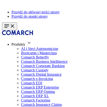
Przejdź do głównej treści strony
Przejdź do stopki strony
Produkty
AI i Sieci Autonomiczne
Bootcamp i Masterclass
Comarch Betterfly
Comarch Business Intelligence
Comarch Corporate Banking
Comarch Custody
Comarch Digital Insurance
Comarch e-Invoicing
Comarch EDI
Comarch ERP Enterprise
Comarch ERP Optima
Comarch ERP XL
Comarch Factoring
Comarch Insurance Claims