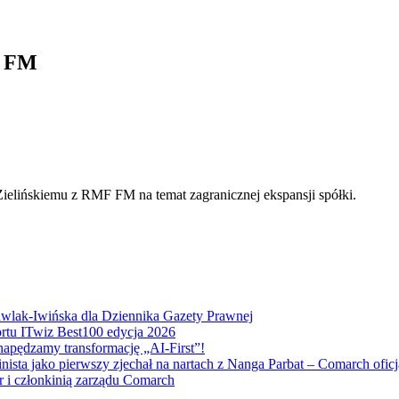
F FM
ielińskiemu z RMF FM na temat zagranicznej ekspansji spółki.
.
Pawlak-Iwińska dla Dziennika Gazety Prawnej
ortu ITwiz Best100 edycja 2026
napędzamy transformację „AI-First”!
nista jako pierwszy zjechał na nartach z Nanga Parbat – Comarch of
r i członkinią zarządu Comarch