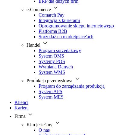
ERP dla dużych firm
e-Commerce
Comarch Pay
Integracja z kurierami
Oprogramowanie sklepu internetowego
Platforma B2B
Sprzedaż na marketplace'ach
Handel
Program sprzedażowy
System OMS
Systemy POS
Wymiana Danych
System WMS
Produkcja przemysłowa
Program do zarządzania produkcją
System APS
System MES
Klienci
Kariera
Firma
Kim jesteśmy
O nas