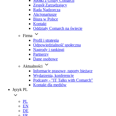
Spółki z Grupy Comarch
Zespół Zarządzający
Rada Nadzorcza
Akcjonariusze
Biura w Polsce
Kontakt
Oddziały Comarch na świecie
Firma
Profil i strategia
Odpowiedzialność społeczna
Nagrody i rankingi
Partnerzy
Dane osobowe
Aktualności
Informacje prasowe, raporty bieżące
Wydarzenia, konferencje
Podcasty - "IT Talks with Comarch"
Kontakt dla mediów
Język
PL
PL
EN
DE
FR