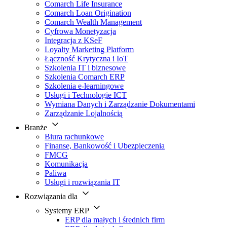
Comarch Life Insurance
Comarch Loan Origination
Comarch Wealth Management
Cyfrowa Monetyzacja
Integracja z KSeF
Loyalty Marketing Platform
Łączność Krytyczna i IoT
Szkolenia IT i biznesowe
Szkolenia Comarch ERP
Szkolenia e-learningowe
Usługi i Technologie ICT
Wymiana Danych i Zarządzanie Dokumentami
Zarządzanie Lojalnością
Branże
Biura rachunkowe
Finanse, Bankowość i Ubezpieczenia
FMCG
Komunikacja
Paliwa
Usługi i rozwiązania IT
Rozwiązania dla
Systemy ERP
ERP dla małych i średnich firm