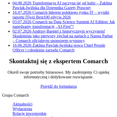
04.08.2026
Transformacja AI zaczyna się od ludzi – Żaklina
Pawlak-Iwińska dla Dziennika Gazety Prawnej
16.07.2026
Comarch liderem polskiego rynku IT – wyniki
raportu ITwiz Best100 edycja 2026
03.07.2026
Comarch na Data Science Summit AI Edition: Jak
napędzamy transformację „AI-First”!
02.07.2026
Andrzej Bargiel z historycznym wyczynem!
Skialpinista jako pierwszy zjechał na nartach z Nanga Parbat
– Comarch oficjalnym sponsorem wyprawy
16.06.2026
Żaklina Pawlak-Iwińska nową Chief People
Officer i członkinią zarządu Comarch
Skontaktuj się z ekspertem Comarch
Określ swoje potrzeby biznesowe. My zaoferujemy Ci opiekę
informatyczną i dedykowane rozwiązanie.
Przejdź do formularza
Grupa Comarch
Aktualności
Wydarzenia
Relacje inwestorskie