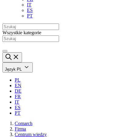
IT
ES
PT
Wszystkie kategorie
Język
PL
PL
EN
DE
FR
IT
ES
PT
Comarch
Firma
Centrum wiedzy