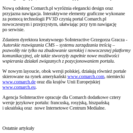
Nową odsłonę Comarch.pl wyróżnia elegancki design oraz
przyjazna nawigacja. Interaktywne elementy graficzne wykonane
za pomocą technologii PV3D czynią portal Comarch.pl
nowoczesnym i przejrzystym, ułatwiając przy tym nawigację
po serwisie.
Zdaniem dyrektora kreatywnego SoInteractive Grzegorza Gracza -
Autorskie rozwiązania CMS – systemu zarządzania treścią –
pozwoliły nie tylko na zbudowanie szerokiej i nowoczesnej platformy
komunikacyjnej, ale także stworzyły zupełnie nowe możliwości
wspierania działań związanych z pozycjonowaniem portalu.
W nowym layoucie, obok wersji polskiej, działają również portale
skierowane na rynek amerykański
www.comarch.com
, niemiecki
www.comarch.de
oraz dla krajów Unii Europejskiej
www.comarch.eu
.
Agencja SoInteractive opracuje dla Comarch dodatkowe cztery
wersje językowe portalu: francuską, rosyjską, hiszpańską
i ukraińską oraz nowe Internetowe Centrum Medialne.
Ostatnie artykuły