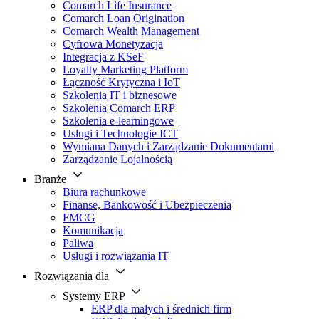
Comarch Life Insurance
Comarch Loan Origination
Comarch Wealth Management
Cyfrowa Monetyzacja
Integracja z KSeF
Loyalty Marketing Platform
Łączność Krytyczna i IoT
Szkolenia IT i biznesowe
Szkolenia Comarch ERP
Szkolenia e-learningowe
Usługi i Technologie ICT
Wymiana Danych i Zarządzanie Dokumentami
Zarządzanie Lojalnością
Branże
Biura rachunkowe
Finanse, Bankowość i Ubezpieczenia
FMCG
Komunikacja
Paliwa
Usługi i rozwiązania IT
Rozwiązania dla
Systemy ERP
ERP dla małych i średnich firm