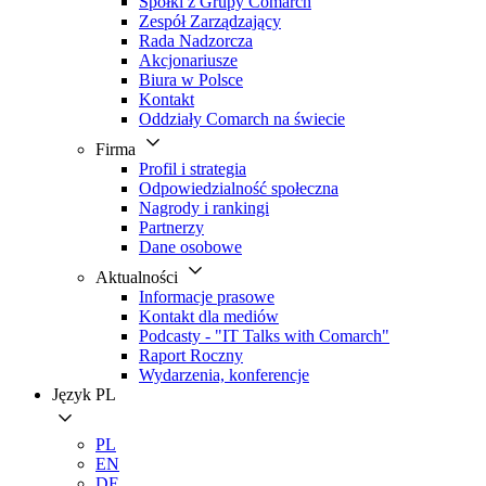
Spółki z Grupy Comarch
Zespół Zarządzający
Rada Nadzorcza
Akcjonariusze
Biura w Polsce
Kontakt
Oddziały Comarch na świecie
Firma
Profil i strategia
Odpowiedzialność społeczna
Nagrody i rankingi
Partnerzy
Dane osobowe
Aktualności
Informacje prasowe
Kontakt dla mediów
Podcasty - "IT Talks with Comarch"
Raport Roczny
Wydarzenia, konferencje
Język
PL
PL
EN
DE