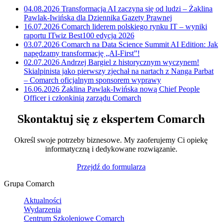
04.08.2026
Transformacja AI zaczyna się od ludzi – Żaklina
Pawlak-Iwińska dla Dziennika Gazety Prawnej
16.07.2026
Comarch liderem polskiego rynku IT – wyniki
raportu ITwiz Best100 edycja 2026
03.07.2026
Comarch na Data Science Summit AI Edition: Jak
napędzamy transformację „AI-First”!
02.07.2026
Andrzej Bargiel z historycznym wyczynem!
Skialpinista jako pierwszy zjechał na nartach z Nanga Parbat
– Comarch oficjalnym sponsorem wyprawy
16.06.2026
Żaklina Pawlak-Iwińska nową Chief People
Officer i członkinią zarządu Comarch
Skontaktuj się z ekspertem Comarch
Określ swoje potrzeby biznesowe. My zaoferujemy Ci opiekę
informatyczną i dedykowane rozwiązanie.
Przejdź do formularza
Grupa Comarch
Aktualności
Wydarzenia
Centrum Szkoleniowe Comarch