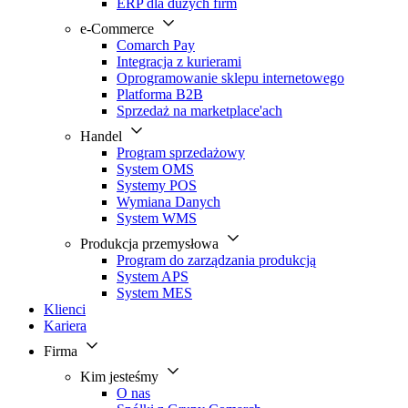
ERP dla dużych firm
e-Commerce
Comarch Pay
Integracja z kurierami
Oprogramowanie sklepu internetowego
Platforma B2B
Sprzedaż na marketplace'ach
Handel
Program sprzedażowy
System OMS
Systemy POS
Wymiana Danych
System WMS
Produkcja przemysłowa
Program do zarządzania produkcją
System APS
System MES
Klienci
Kariera
Firma
Kim jesteśmy
O nas