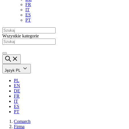
FR
IT
ES
PT
Wszystkie kategorie
Język
PL
PL
EN
DE
FR
IT
ES
PT
Comarch
Firma