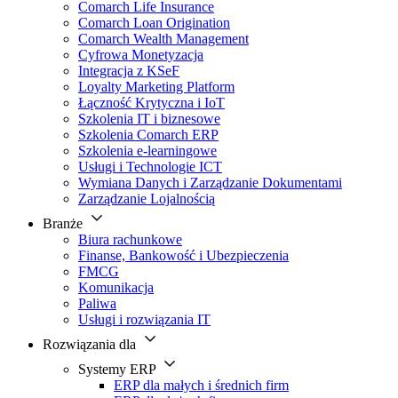
Comarch Life Insurance
Comarch Loan Origination
Comarch Wealth Management
Cyfrowa Monetyzacja
Integracja z KSeF
Loyalty Marketing Platform
Łączność Krytyczna i IoT
Szkolenia IT i biznesowe
Szkolenia Comarch ERP
Szkolenia e-learningowe
Usługi i Technologie ICT
Wymiana Danych i Zarządzanie Dokumentami
Zarządzanie Lojalnością
Branże
Biura rachunkowe
Finanse, Bankowość i Ubezpieczenia
FMCG
Komunikacja
Paliwa
Usługi i rozwiązania IT
Rozwiązania dla
Systemy ERP
ERP dla małych i średnich firm