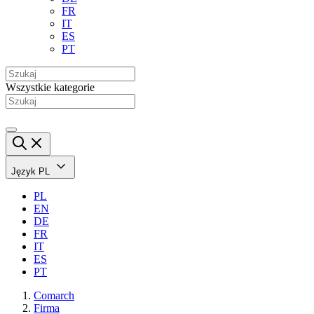
FR
IT
ES
PT
Wszystkie kategorie
Język
PL
PL
EN
DE
FR
IT
ES
PT
Comarch
Firma