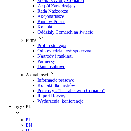
Spółki z Grupy Comarch
Zespół Zarządzający
Rada Nadzorcza
Akcjonariusze
Biura w Polsce
Kontakt
Oddziały Comarch na świecie
Firma
Profil i strategia
Odpowiedzialność społeczna
Nagrody i rankingi
Partnerzy
Dane osobowe
Aktualności
Informacje prasowe
Kontakt dla mediów
Podcasty - "IT Talks with Comarch"
Raport Roczny
Wydarzenia, konferencje
Język
PL
PL
EN
DE