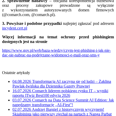
2. Sprawdzenie nadawcy
– oficjalna korespondencja biznesowa
oraz procesy zakupowe prowadzone są wyłącznie
z wykorzystaniem autoryzowanych domen firmowych
(@comarch.com, @comarch.pl).
3. Powyższe i podobne przypadki
najlepiej zgłaszać pod adresem
incydent.cert.pl
Więcej informacji na temat ochrony przed phishingiem
dostępnych jest na stronie
https://www.gov.pl/web/baza-wiedzy/czym-jest-phishing-i-jak-nie-
dac-sie-nabrac-na-podejrzane-widomosci-e-mail-oraz-sms-y
Ostatnie artykuły
04.08.2026
Transformacja AI zaczyna się od ludzi – Żaklina
Pawlak-Iwińska dla Dziennika Gazety Prawnej
16.07.2026
Comarch liderem polskiego rynku IT – wyniki
raportu ITwiz Best100 edycja 2026
03.07.2026
Comarch na Data Science Summit AI Edition: Jak
napędzamy transformację „AI-First”!
02.07.2026
Andrzej Bargiel z historycznym wyczynem!
Skialpinista jako pierwszy zjechał na nartach z Nanga Parbat