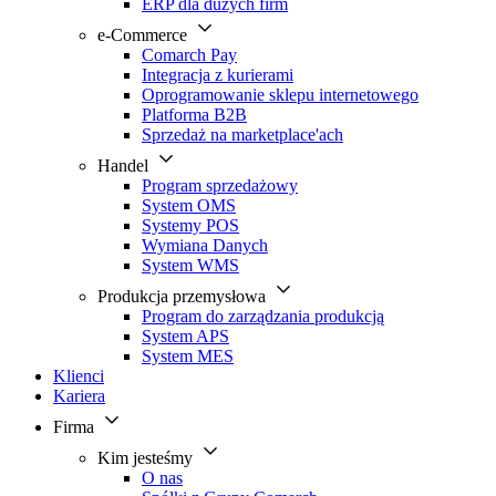
ERP dla dużych firm
e-Commerce
Comarch Pay
Integracja z kurierami
Oprogramowanie sklepu internetowego
Platforma B2B
Sprzedaż na marketplace'ach
Handel
Program sprzedażowy
System OMS
Systemy POS
Wymiana Danych
System WMS
Produkcja przemysłowa
Program do zarządzania produkcją
System APS
System MES
Klienci
Kariera
Firma
Kim jesteśmy
O nas