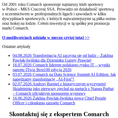
Od 2001 roku Comarch sponsoruje najstarszy klub sportowy
w Polsce - MKS Cracovię SSA. Prowadzi on działalność sportową
z uczestnictwem w profesjonalnych ligach i zawodach w kilku
dyscyplinach sportowych, z których najważniejszymi są piłka nożna
oraz hokej na lodzie. Celem inwestycji w tą spółkę jest promocja
marki Comarch.
O możliwościach udziału w meczu czytaj tutaj >>
Ostatnie artykuły
04.08.2026
Transformacja AI zaczyna się od ludzi – Żaklina
Pawlak-Iwińska dla Dziennika Gazety Prawnej
16.07.2026
Comarch liderem polskiego rynku IT – wyniki
raportu ITwiz Best100 edycja 2026
03.07.2026
Comarch na Data Science Summit AI Edition: Jak
napędzamy transformację „AI-First”!
02.07.2026
Andrzej Bargiel z historycznym wyczynem!
Skialpinista jako pierwszy zjechał na nartach z Nanga Parbat
– Comarch oficjalnym sponsorem wyprawy
16.06.2026
Żaklina Pawlak-Iwińska nową Chief People
Officer i członkinią zarządu Comarch
Skontaktuj się z ekspertem Comarch