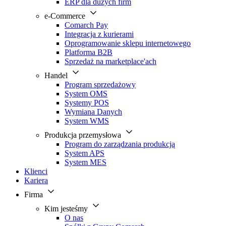
ERP dla dużych firm
e-Commerce
Comarch Pay
Integracja z kurierami
Oprogramowanie sklepu internetowego
Platforma B2B
Sprzedaż na marketplace'ach
Handel
Program sprzedażowy
System OMS
Systemy POS
Wymiana Danych
System WMS
Produkcja przemysłowa
Program do zarządzania produkcją
System APS
System MES
Klienci
Kariera
Firma
Kim jesteśmy
O nas