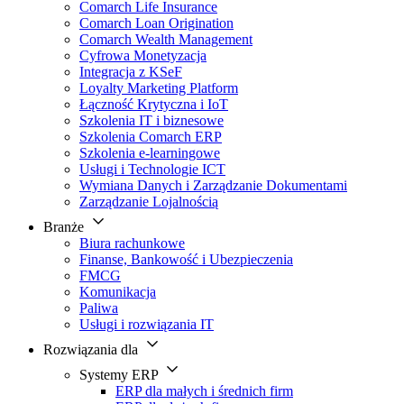
Comarch Life Insurance
Comarch Loan Origination
Comarch Wealth Management
Cyfrowa Monetyzacja
Integracja z KSeF
Loyalty Marketing Platform
Łączność Krytyczna i IoT
Szkolenia IT i biznesowe
Szkolenia Comarch ERP
Szkolenia e-learningowe
Usługi i Technologie ICT
Wymiana Danych i Zarządzanie Dokumentami
Zarządzanie Lojalnością
Branże
Biura rachunkowe
Finanse, Bankowość i Ubezpieczenia
FMCG
Komunikacja
Paliwa
Usługi i rozwiązania IT
Rozwiązania dla
Systemy ERP
ERP dla małych i średnich firm