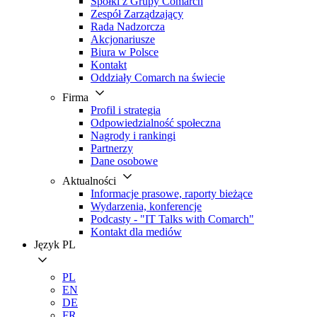
Spółki z Grupy Comarch
Zespół Zarządzający
Rada Nadzorcza
Akcjonariusze
Biura w Polsce
Kontakt
Oddziały Comarch na świecie
Firma
Profil i strategia
Odpowiedzialność społeczna
Nagrody i rankingi
Partnerzy
Dane osobowe
Aktualności
Informacje prasowe, raporty bieżące
Wydarzenia, konferencje
Podcasty - "IT Talks with Comarch"
Kontakt dla mediów
Język
PL
PL
EN
DE
FR