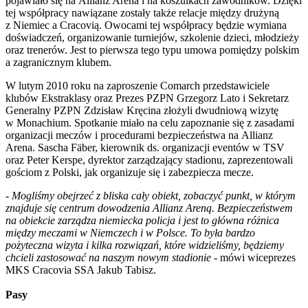
pojawiało się na Allianz Arena i na koszulkach zawodników. Dzięki
tej współpracy nawiązane zostały także relacje między drużyną
z Niemiec a Cracovią. Owocami tej współpracy będzie wymiana
doświadczeń, organizowanie turniejów, szkolenie dzieci, młodzieży
oraz trenerów. Jest to pierwsza tego typu umowa pomiędzy polskim
a zagranicznym klubem.
W lutym 2010 roku na zaproszenie Comarch przedstawiciele
klubów Ekstraklasy oraz Prezes PZPN Grzegorz Lato i Sekretarz
Generalny PZPN Zdzisław Kręcina złożyli dwudniową wizytę
w Monachium. Spotkanie miało na celu zapoznanie się z zasadami
organizacji meczów i procedurami bezpieczeństwa na Allianz
Arena. Sascha Fäber, kierownik ds. organizacji eventów w TSV
oraz Peter Kerspe, dyrektor zarządzający stadionu, zaprezentowali
gościom z Polski, jak organizuje się i zabezpiecza mecze.
-
Mogliśmy obejrzeć z bliska cały obiekt, zobaczyć punkt, w którym
znajduje się centrum dowodzenia Allianz Areną. Bezpieczeństwem
na obiekcie zarządza niemiecka policja i jest to główna różnica
między meczami w Niemczech i w Polsce. To była bardzo
pożyteczna wizyta i kilka rozwiązań, które widzieliśmy, będziemy
chcieli zastosować na naszym nowym stadionie
- mówi wiceprezes
MKS Cracovia SSA Jakub Tabisz.
Pasy