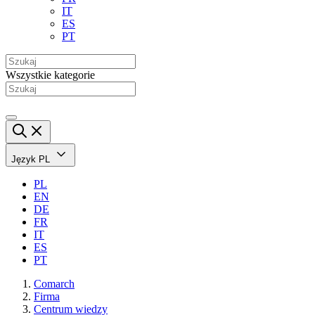
IT
ES
PT
Wszystkie kategorie
Język
PL
PL
EN
DE
FR
IT
ES
PT
Comarch
Firma
Centrum wiedzy