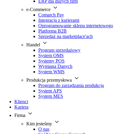
ERP dla dużych firm
e-Commerce
Comarch Pay
Integracja z kurierami
Oprogramowanie sklepu internetowego
Platforma B2B
Sprzedaż na marketplace'ach
Handel
Program sprzedażowy
System OMS
Systemy POS
Wymiana Danych
System WMS
Produkcja przemysłowa
Program do zarządzania produkcją
System APS
System MES
Klienci
Kariera
Firma
Kim jesteśmy
O nas