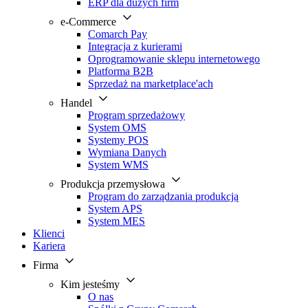
ERP dla dużych firm
e-Commerce
Comarch Pay
Integracja z kurierami
Oprogramowanie sklepu internetowego
Platforma B2B
Sprzedaż na marketplace'ach
Handel
Program sprzedażowy
System OMS
Systemy POS
Wymiana Danych
System WMS
Produkcja przemysłowa
Program do zarządzania produkcją
System APS
System MES
Klienci
Kariera
Firma
Kim jesteśmy
O nas