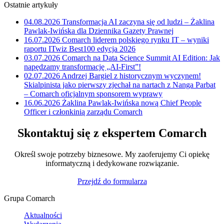
Ostatnie artykuły
04.08.2026
Transformacja AI zaczyna się od ludzi – Żaklina
Pawlak-Iwińska dla Dziennika Gazety Prawnej
16.07.2026
Comarch liderem polskiego rynku IT – wyniki
raportu ITwiz Best100 edycja 2026
03.07.2026
Comarch na Data Science Summit AI Edition: Jak
napędzamy transformację „AI-First”!
02.07.2026
Andrzej Bargiel z historycznym wyczynem!
Skialpinista jako pierwszy zjechał na nartach z Nanga Parbat
– Comarch oficjalnym sponsorem wyprawy
16.06.2026
Żaklina Pawlak-Iwińska nową Chief People
Officer i członkinią zarządu Comarch
Skontaktuj się z ekspertem Comarch
Określ swoje potrzeby biznesowe. My zaoferujemy Ci opiekę
informatyczną i dedykowane rozwiązanie.
Przejdź do formularza
Grupa Comarch
Aktualności