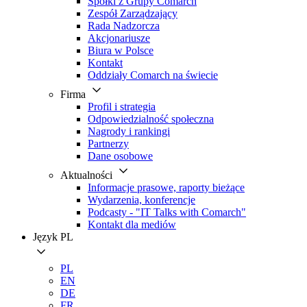
Spółki z Grupy Comarch
Zespół Zarządzający
Rada Nadzorcza
Akcjonariusze
Biura w Polsce
Kontakt
Oddziały Comarch na świecie
Firma
Profil i strategia
Odpowiedzialność społeczna
Nagrody i rankingi
Partnerzy
Dane osobowe
Aktualności
Informacje prasowe, raporty bieżące
Wydarzenia, konferencje
Podcasty - "IT Talks with Comarch"
Kontakt dla mediów
Język
PL
PL
EN
DE
FR