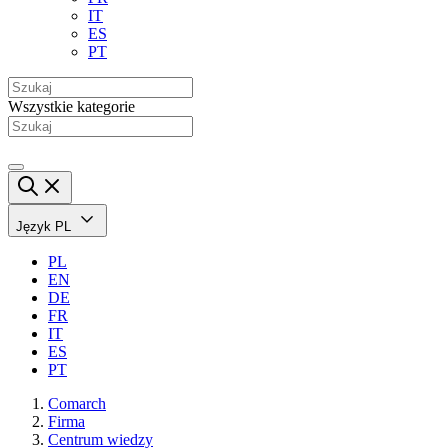
IT
ES
PT
Wszystkie kategorie
Język
PL
PL
EN
DE
FR
IT
ES
PT
Comarch
Firma
Centrum wiedzy