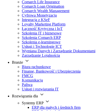
Comarch Life Insurance
Comarch Loan Origination
Comarch Wealth Management
Cyfrowa Monetyzacja
Integracja z KSeF
Loyalty Marketing Platform
Łączność Krytyczna i IoT
Szkolenia IT i biznesowe
Szkolenia Comarch ERP
Szkolenia e-learningowe
Usługi i Technologie ICT
Wymiana Danych i Zarządzanie Dokumentami
Zarządzanie Lojalnością
Branże
Biura rachunkowe
Finanse, Bankowość i Ubezpieczenia
FMCG
Komunikacja
Paliwa
Usługi i rozwiązania IT
Rozwiązania dla
Systemy ERP
ERP dla małych i średnich firm