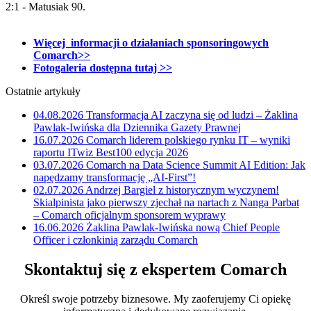
2:1 - Matusiak 90.
Więcej informacji o działaniach sponsoringowych
Comarch>>
Fotogaleria dostępna tutaj >>
Ostatnie artykuły
04.08.2026
Transformacja AI zaczyna się od ludzi – Żaklina
Pawlak-Iwińska dla Dziennika Gazety Prawnej
16.07.2026
Comarch liderem polskiego rynku IT – wyniki
raportu ITwiz Best100 edycja 2026
03.07.2026
Comarch na Data Science Summit AI Edition: Jak
napędzamy transformację „AI-First”!
02.07.2026
Andrzej Bargiel z historycznym wyczynem!
Skialpinista jako pierwszy zjechał na nartach z Nanga Parbat
– Comarch oficjalnym sponsorem wyprawy
16.06.2026
Żaklina Pawlak-Iwińska nową Chief People
Officer i członkinią zarządu Comarch
Skontaktuj się z ekspertem Comarch
Określ swoje potrzeby biznesowe. My zaoferujemy Ci opiekę