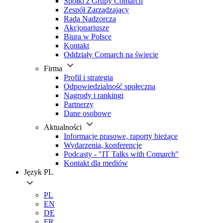
Spółki z Grupy Comarch
Zespół Zarządzający
Rada Nadzorcza
Akcjonariusze
Biura w Polsce
Kontakt
Oddziały Comarch na świecie
Firma
Profil i strategia
Odpowiedzialność społeczna
Nagrody i rankingi
Partnerzy
Dane osobowe
Aktualności
Informacje prasowe, raporty bieżące
Wydarzenia, konferencje
Podcasty - "IT Talks with Comarch"
Kontakt dla mediów
Język
PL
PL
EN
DE
FR