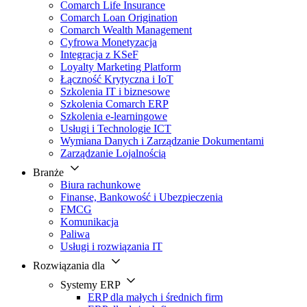
Comarch Life Insurance
Comarch Loan Origination
Comarch Wealth Management
Cyfrowa Monetyzacja
Integracja z KSeF
Loyalty Marketing Platform
Łączność Krytyczna i IoT
Szkolenia IT i biznesowe
Szkolenia Comarch ERP
Szkolenia e-learningowe
Usługi i Technologie ICT
Wymiana Danych i Zarządzanie Dokumentami
Zarządzanie Lojalnością
Branże
Biura rachunkowe
Finanse, Bankowość i Ubezpieczenia
FMCG
Komunikacja
Paliwa
Usługi i rozwiązania IT
Rozwiązania dla
Systemy ERP
ERP dla małych i średnich firm