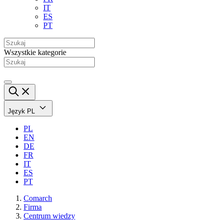
IT
ES
PT
Wszystkie kategorie
Język
PL
PL
EN
DE
FR
IT
ES
PT
Comarch
Firma
Centrum wiedzy