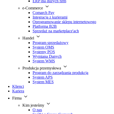
ERP dla dużych firm
e-Commerce
Comarch Pay
Integracja z kurierami
Oprogramowanie sklepu internetowego
Platforma B2B
Sprzedaż na marketplace'ach
Handel
Program sprzedażowy
System OMS
Systemy POS
Wymiana Danych
System WMS
Produkcja przemysłowa
Program do zarządzania produkcją
System APS
System MES
Klienci
Kariera
Firma
Kim jesteśmy
O nas