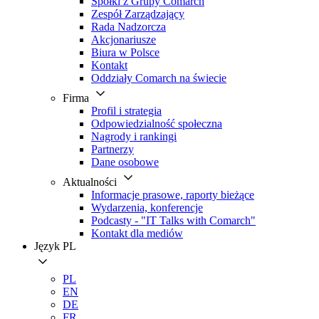
Spółki z Grupy Comarch
Zespół Zarządzający
Rada Nadzorcza
Akcjonariusze
Biura w Polsce
Kontakt
Oddziały Comarch na świecie
Firma
Profil i strategia
Odpowiedzialność społeczna
Nagrody i rankingi
Partnerzy
Dane osobowe
Aktualności
Informacje prasowe, raporty bieżące
Wydarzenia, konferencje
Podcasty - "IT Talks with Comarch"
Kontakt dla mediów
Język
PL
PL
EN
DE
FR