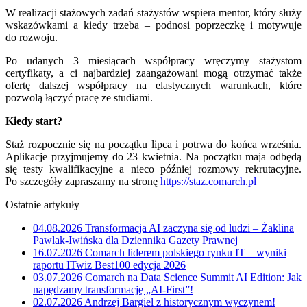
W realizacji stażowych zadań stażystów wspiera mentor, który służy
wskazówkami a kiedy trzeba – podnosi poprzeczkę i motywuje
do rozwoju.
Po udanych 3 miesiącach współpracy wręczymy stażystom
certyfikaty, a ci najbardziej zaangażowani mogą otrzymać także
ofertę dalszej współpracy na elastycznych warunkach, które
pozwolą łączyć pracę ze studiami.
Kiedy start?
Staż rozpocznie się na początku lipca i potrwa do końca września.
Aplikacje przyjmujemy do 23 kwietnia. Na początku maja odbędą
się testy kwalifikacyjne a nieco później rozmowy rekrutacyjne.
Po szczegóły zapraszamy na stronę
https://staz.comarch.pl
Ostatnie artykuły
04.08.2026
Transformacja AI zaczyna się od ludzi – Żaklina
Pawlak-Iwińska dla Dziennika Gazety Prawnej
16.07.2026
Comarch liderem polskiego rynku IT – wyniki
raportu ITwiz Best100 edycja 2026
03.07.2026
Comarch na Data Science Summit AI Edition: Jak
napędzamy transformację „AI-First”!
02.07.2026
Andrzej Bargiel z historycznym wyczynem!