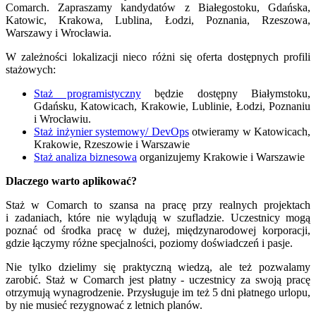
Comarch. Zapraszamy kandydatów z Białegostoku, Gdańska,
Katowic, Krakowa, Lublina, Łodzi, Poznania, Rzeszowa,
Warszawy i Wrocławia.
W zależności lokalizacji nieco różni się oferta dostępnych profili
stażowych:
Staż programistyczny
będzie dostępny Białymstoku,
Gdańsku, Katowicach, Krakowie, Lublinie, Łodzi, Poznaniu
i Wrocławiu.
Staż inżynier systemowy/ DevOps
otwieramy w Katowicach,
Krakowie, Rzeszowie i Warszawie
Staż analiza biznesowa
organizujemy Krakowie i Warszawie
Dlaczego warto aplikować?
Staż w Comarch to szansa na pracę przy realnych projektach
i zadaniach, które nie wylądują w szufladzie. Uczestnicy mogą
poznać od środka pracę w dużej, międzynarodowej korporacji,
gdzie łączymy różne specjalności, poziomy doświadczeń i pasje.
Nie tylko dzielimy się praktyczną wiedzą, ale też pozwalamy
zarobić. Staż w Comarch jest płatny - uczestnicy za swoją pracę
otrzymują wynagrodzenie. Przysługuje im też 5 dni płatnego urlopu,
by nie musieć rezygnować z letnich planów.