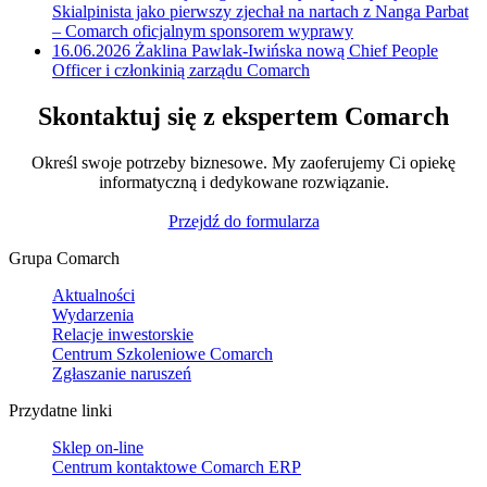
Skialpinista jako pierwszy zjechał na nartach z Nanga Parbat
– Comarch oficjalnym sponsorem wyprawy
16.06.2026
Żaklina Pawlak-Iwińska nową Chief People
Officer i członkinią zarządu Comarch
Skontaktuj się z ekspertem Comarch
Określ swoje potrzeby biznesowe. My zaoferujemy Ci opiekę
informatyczną i dedykowane rozwiązanie.
Przejdź do formularza
Grupa Comarch
Aktualności
Wydarzenia
Relacje inwestorskie
Centrum Szkoleniowe Comarch
Zgłaszanie naruszeń
Przydatne linki
Sklep on-line
Centrum kontaktowe Comarch ERP