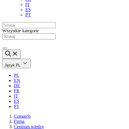
IT
ES
PT
Wszystkie kategorie
Język
PL
PL
EN
DE
FR
IT
ES
PT
Comarch
Firma
Centrum wiedzy