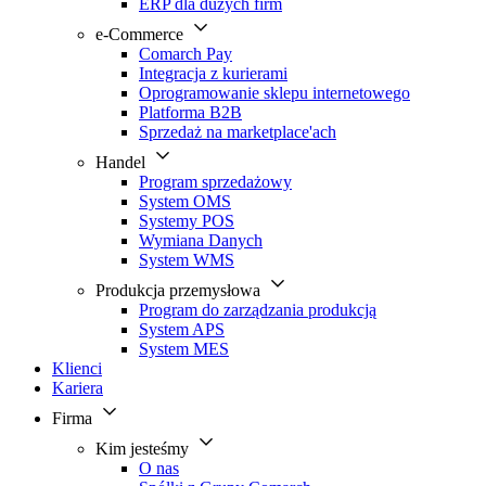
ERP dla dużych firm
e-Commerce
Comarch Pay
Integracja z kurierami
Oprogramowanie sklepu internetowego
Platforma B2B
Sprzedaż na marketplace'ach
Handel
Program sprzedażowy
System OMS
Systemy POS
Wymiana Danych
System WMS
Produkcja przemysłowa
Program do zarządzania produkcją
System APS
System MES
Klienci
Kariera
Firma
Kim jesteśmy
O nas