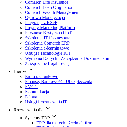
Comarch Life Insurance
Comarch Loan Origination
Comarch Wealth Management
Cyfrowa Monetyzacja
Integracja z KSeF
Loyalty Marketing Platform
Łączność Krytyczna i IoT
Szkolenia IT i biznesowe
Szkolenia Comarch ERP
Szkolenia e-learningowe
Usługi i Technologie ICT
Wymiana Danych i Zarządzanie Dokumentami
Zarządzanie Lojalnością
Branże
Biura rachunkowe
Finanse, Bankowość i Ubezpieczenia
FMCG
Komunikacja
Paliwa
Usługi i rozwiązania IT
Rozwiązania dla
Systemy ERP
ERP dla małych i średnich firm