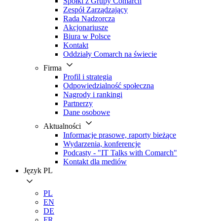
Spółki z Grupy Comarch
Zespół Zarządzający
Rada Nadzorcza
Akcjonariusze
Biura w Polsce
Kontakt
Oddziały Comarch na świecie
Firma
Profil i strategia
Odpowiedzialność społeczna
Nagrody i rankingi
Partnerzy
Dane osobowe
Aktualności
Informacje prasowe, raporty bieżące
Wydarzenia, konferencje
Podcasty - "IT Talks with Comarch"
Kontakt dla mediów
Język
PL
PL
EN
DE
FR