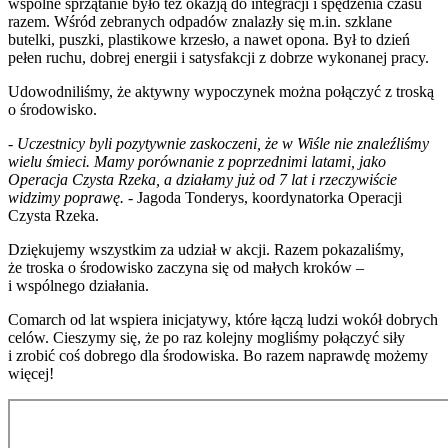
wspólne sprzątanie było też okazją do integracji i spędzenia czasu
razem. Wśród zebranych odpadów znalazły się m.in. szklane
butelki, puszki, plastikowe krzesło, a nawet opona. Był to dzień
pełen ruchu, dobrej energii i satysfakcji z dobrze wykonanej pracy.
Udowodniliśmy, że aktywny wypoczynek można połączyć z troską
o środowisko.
- Uczestnicy byli pozytywnie zaskoczeni, że w Wiśle nie znaleźliśmy
wielu śmieci. Mamy porównanie z poprzednimi latami, jako
Operacja Czysta Rzeka, a działamy już od 7 lat i rzeczywiście
widzimy poprawę.
- Jagoda Tonderys, koordynatorka Operacji
Czysta Rzeka.
Dziękujemy wszystkim za udział w akcji. Razem pokazaliśmy,
że troska o środowisko zaczyna się od małych kroków –
i wspólnego działania.
Comarch od lat wspiera inicjatywy, które łączą ludzi wokół dobrych
celów. Cieszymy się, że po raz kolejny mogliśmy połączyć siły
i zrobić coś dobrego dla środowiska. Bo razem naprawdę możemy
więcej!