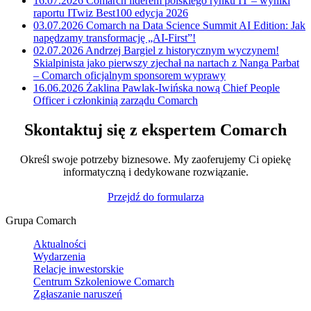
16.07.2026
Comarch liderem polskiego rynku IT – wyniki
raportu ITwiz Best100 edycja 2026
03.07.2026
Comarch na Data Science Summit AI Edition: Jak
napędzamy transformację „AI-First”!
02.07.2026
Andrzej Bargiel z historycznym wyczynem!
Skialpinista jako pierwszy zjechał na nartach z Nanga Parbat
– Comarch oficjalnym sponsorem wyprawy
16.06.2026
Żaklina Pawlak-Iwińska nową Chief People
Officer i członkinią zarządu Comarch
Skontaktuj się z ekspertem Comarch
Określ swoje potrzeby biznesowe. My zaoferujemy Ci opiekę
informatyczną i dedykowane rozwiązanie.
Przejdź do formularza
Grupa Comarch
Aktualności
Wydarzenia
Relacje inwestorskie
Centrum Szkoleniowe Comarch
Zgłaszanie naruszeń