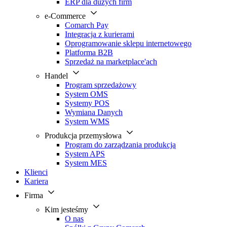
ERP dla dużych firm
e-Commerce
Comarch Pay
Integracja z kurierami
Oprogramowanie sklepu internetowego
Platforma B2B
Sprzedaż na marketplace'ach
Handel
Program sprzedażowy
System OMS
Systemy POS
Wymiana Danych
System WMS
Produkcja przemysłowa
Program do zarządzania produkcją
System APS
System MES
Klienci
Kariera
Firma
Kim jesteśmy
O nas