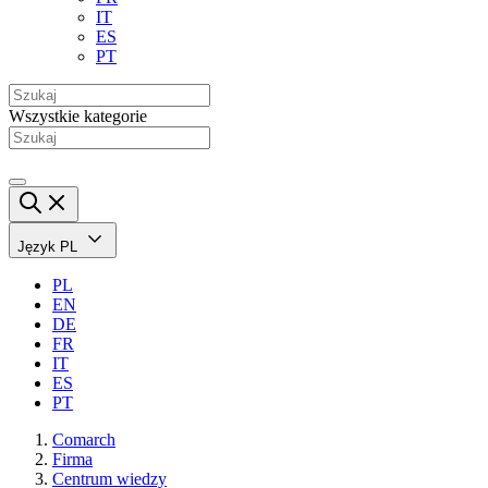
IT
ES
PT
Wszystkie kategorie
Język
PL
PL
EN
DE
FR
IT
ES
PT
Comarch
Firma
Centrum wiedzy