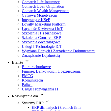
Comarch Life Insurance
Comarch Loan Origination
Comarch Wealth Management
Cyfrowa Monetyzacja
Integracja z KSeF
Loyalty Marketing Platform
Łączność Krytyczna i IoT
Szkolenia IT i biznesowe
Szkolenia Comarch ERP
Szkolenia e-learningowe
Usługi i Technologie ICT
Wymiana Danych i Zarządzanie Dokumentami
Zarządzanie Lojalnością
Branże
Biura rachunkowe
Finanse, Bankowość i Ubezpieczenia
FMCG
Komunikacja
Paliwa
Usługi i rozwiązania IT
Rozwiązania dla
Systemy ERP
ERP dla małych i średnich firm