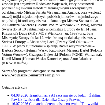
zespołu jest arcymistrz Radosław Wojtaszek, który postanowił
podzielić się swoimi metodami treningowymi zaczerpniętymi
od aktualnego Mistrza Świata Visvanathana Ananda, oraz wspierać
rozwój trójki najzdolniejszych polskich juniorów – najmłodszego
w polskiej historii arcymistrza – aktualnego Mistrza Świata do lat
20 Dariusza Świercza (Polonia Votum Wrocław - ur. 1994), Mistrza
Świata do lat 10 i aktualnego wicemistrza Europy do lat 14 Jana
Krzysztofa Dudę (MKS MOS Wieliczka - ur. 1998) oraz byłą
Mistrzynię Europy do lat 12, wielokrotną medalistkę mistrzostw
Świata i Europy – Aleksandrę Lach (Czarny Koń Olkusz - ur.
1995). W pracy z juniorami wspierają Radka arcymistrzowie –
Bartosz Soćko (Hetman Wasko Katowice), Mateusz Bartel (Polonia
Votum Wrocław), Grzegorz Gajewski (Polonia PGNiG Warszawa),
Kamil Mitoń (Hetman Wasko Katowice) oraz Artur Jakubiec
(KKSZ Kraków).
Szczegóły programu dostępne są na stronie
www.WojtaszekComarchTeam.pl
>>
Ostatnie artykuły
04.08.2026
Transformacja AI zaczyna się od ludzi – Żaklina
Pawlak-Iwińska dla Dziennika Gazety Prawnej
16.07.2026
Comarch liderem polskiego rynku IT – wyniki