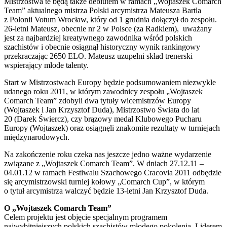
Mistrzostwa te będą także debiutem w ramach „Wojtaszek Comarch
Team” aktualnego mistrza Polski arcymistrza Mateusza Bartla
z Polonii Votum Wrocław, który od 1 grudnia dołączył do zespołu.
26-letni Mateusz, obecnie nr 2 w Polsce (za Radkiem), uważany
jest za najbardziej kreatywnego zawodnika wśród polskich
szachistów i obecnie osiągnął historyczny wynik rankingowy
przekraczając 2650 ELO. Mateusz uzupełni skład trenerski
wspierający młode talenty.
Start w Mistrzostwach Europy będzie podsumowaniem niezwykle
udanego roku 2011, w którym zawodnicy zespołu „Wojtaszek
Comarch Team” zdobyli dwa tytuły wicemistrzów Europy
(Wojtaszek i Jan Krzysztof Duda), Mistrzostwo Świata do lat
20 (Darek Świercz), czy brązowy medal Klubowego Pucharu
Europy (Wojtaszek) oraz osiągnęli znakomite rezultaty w turniejach
międzynarodowych.
Na zakończenie roku czeka nas jeszcze jedno ważne wydarzenie
związane z „Wojtaszek Comarch Team”. W dniach 27.12.11 –
04.01.12 w ramach Festiwalu Szachowego Cracovia 2011 odbędzie
się arcymistrzowski turniej kołowy „Comarch Cup”, w którym
o tytuł arcymistrza walczyć będzie 13-letni Jan Krzysztof Duda.
O „Wojtaszek Comarch Team”
Celem projektu jest objęcie specjalnym programem
najwybitniejszych polskich szachistów młodego pokolenia. Liderem