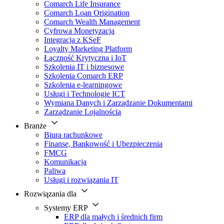
Comarch Life Insurance
Comarch Loan Origination
Comarch Wealth Management
Cyfrowa Monetyzacja
Integracja z KSeF
Loyalty Marketing Platform
Łączność Krytyczna i IoT
Szkolenia IT i biznesowe
Szkolenia Comarch ERP
Szkolenia e-learningowe
Usługi i Technologie ICT
Wymiana Danych i Zarządzanie Dokumentami
Zarządzanie Lojalnością
Branże
Biura rachunkowe
Finanse, Bankowość i Ubezpieczenia
FMCG
Komunikacja
Paliwa
Usługi i rozwiązania IT
Rozwiązania dla
Systemy ERP
ERP dla małych i średnich firm