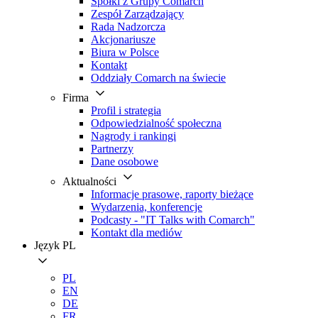
Spółki z Grupy Comarch
Zespół Zarządzający
Rada Nadzorcza
Akcjonariusze
Biura w Polsce
Kontakt
Oddziały Comarch na świecie
Firma
Profil i strategia
Odpowiedzialność społeczna
Nagrody i rankingi
Partnerzy
Dane osobowe
Aktualności
Informacje prasowe, raporty bieżące
Wydarzenia, konferencje
Podcasty - "IT Talks with Comarch"
Kontakt dla mediów
Język
PL
PL
EN
DE
FR