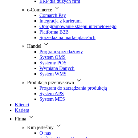
ERP dla dużych firm
e-Commerce
Comarch Pay
Integracja z kurierami
Oprogramowanie sklepu internetowego
Platforma B2B
Sprzedaż na marketplace'ach
Handel
Program sprzedażowy
System OMS
Systemy POS
Wymiana Danych
System WMS
Produkcja przemysłowa
Program do zarządzania produkcją
System APS
System MES
Klienci
Kariera
Firma
Kim jesteśmy
O nas