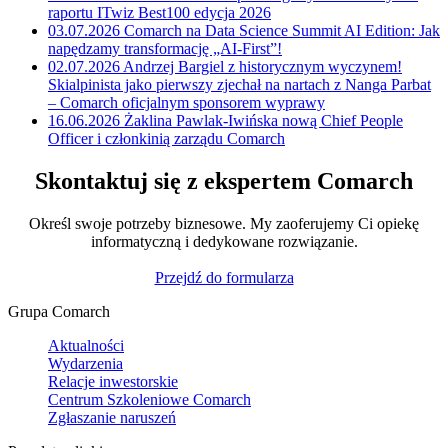
raportu ITwiz Best100 edycja 2026
03.07.2026
Comarch na Data Science Summit AI Edition: Jak
napędzamy transformację „AI-First”!
02.07.2026
Andrzej Bargiel z historycznym wyczynem!
Skialpinista jako pierwszy zjechał na nartach z Nanga Parbat
– Comarch oficjalnym sponsorem wyprawy
16.06.2026
Żaklina Pawlak-Iwińska nową Chief People
Officer i członkinią zarządu Comarch
Skontaktuj się z ekspertem Comarch
Określ swoje potrzeby biznesowe. My zaoferujemy Ci opiekę
informatyczną i dedykowane rozwiązanie.
Przejdź do formularza
Grupa Comarch
Aktualności
Wydarzenia
Relacje inwestorskie
Centrum Szkoleniowe Comarch
Zgłaszanie naruszeń