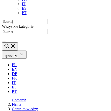
IT
ES
PT
Wszystkie kategorie
Język
PL
PL
EN
DE
FR
IT
ES
PT
Comarch
Firma
Centrum wiedzy